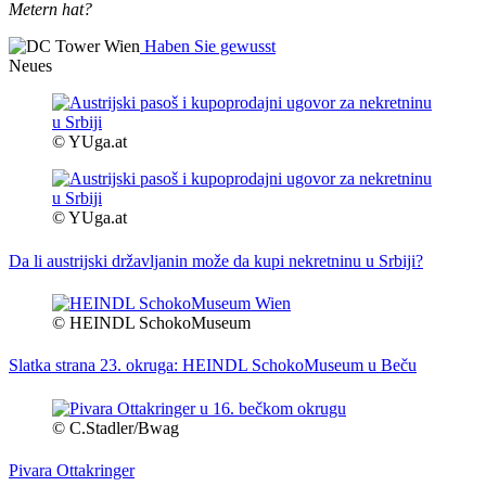
Metern hat?
Haben Sie gewusst
Neues
© YUga.at
© YUga.at
Da li austrijski državljanin može da kupi nekretninu u Srbiji?
© HEINDL SchokoMuseum
Slatka strana 23. okruga: HEINDL SchokoMuseum u Beču
© C.Stadler/Bwag
Pivara Ottakringer