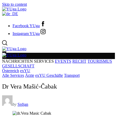
Skip to content
Facebook YUga
Instagram YUga
NACHRICHTEN
SERVICES
EVENTS
RECHT
TOURISMUS
GESELLSCHAFT
Österreich
exYU
Alle Services
Ärzte
exYU Geschäfte
Transport
Dr Vera Mašić-Čabak
by
Srdjan