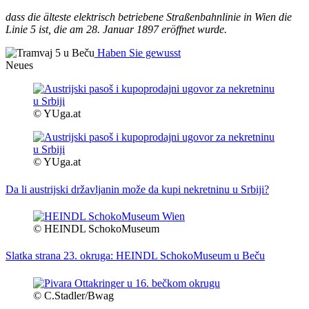
dass die älteste elektrisch betriebene Straßenbahnlinie in Wien die
Linie 5 ist, die am 28. Januar 1897 eröffnet wurde.
Haben Sie gewusst
Neues
© YUga.at
© YUga.at
Da li austrijski državljanin može da kupi nekretninu u Srbiji?
© HEINDL SchokoMuseum
Slatka strana 23. okruga: HEINDL SchokoMuseum u Beču
© C.Stadler/Bwag