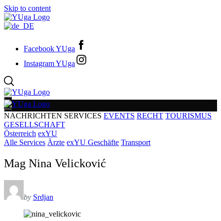
Skip to content
Facebook YUga
Instagram YUga
NACHRICHTEN
SERVICES
EVENTS
RECHT
TOURISMUS
GESELLSCHAFT
Österreich
exYU
Alle Services
Ärzte
exYU Geschäfte
Transport
Mag Nina Velicković
by
Srdjan