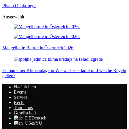
Pivara Ottakringer
Ausgewählt
Mangelhafte Berufe in Österreich 2026
Einbau einer Klimaanlage in Wien: Ist es erlaubt und welche Regeln
gelten?
Nachrichten
Events
Service
Recht
Tourismus
Gesellschaft
Deutsch
exYU