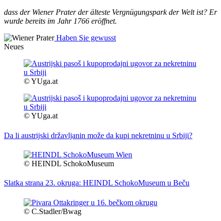
dass der Wiener Prater der älteste Vergnügungspark der Welt ist? Er
wurde bereits im Jahr 1766 eröffnet.
Haben Sie gewusst
Neues
© YUga.at
© YUga.at
Da li austrijski državljanin može da kupi nekretninu u Srbiji?
© HEINDL SchokoMuseum
Slatka strana 23. okruga: HEINDL SchokoMuseum u Beču
© C.Stadler/Bwag