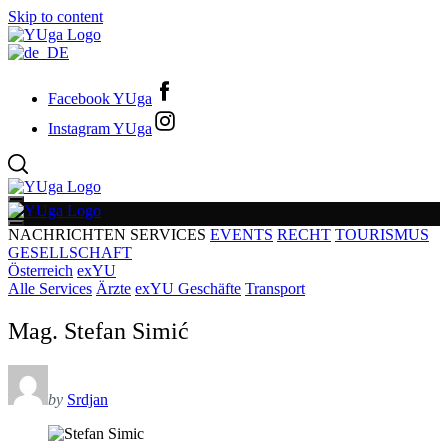
Skip to content
Facebook YUga
Instagram YUga
NACHRICHTEN
SERVICES
EVENTS
RECHT
TOURISMUS
GESELLSCHAFT
Österreich
exYU
Alle Services
Ärzte
exYU Geschäfte
Transport
Mag. Stefan Simić
by
Srdjan