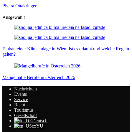
Pivara Ottakringer
Ausgewählt
Einbau einer Klimaanlage in Wien: Ist es erlaubt und welche Regeln
gelten?
Mangelhafte Berufe in Österreich 2026
Nachrichten
Events
Service
Recht
Tourismus
Gesellschaft
Deutsch
exYU