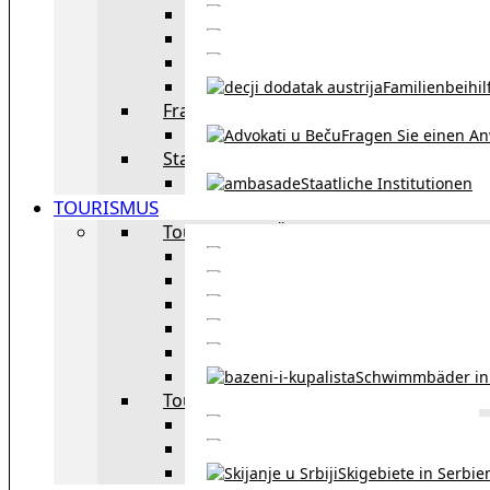
Eheschließu
Scheidung in Österreich
Familienbeihil
Fragen Sie den Anwalt
Fragen Sie einen An
Staatliche Institutionen
Staatliche Institutionen
TOURISMUS
Tourismus in Österreich
Sehe
Tourismus in Wie
Öffentliche Verkehrsmit
Innsbruck – Stadt mit it
Winterausrüstungspf
Schwimmbäder in
Tourismus in Region
Liste der Grenzübergänge
Autobahngebühren in der 
Skigebiete in Serbie