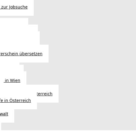
 zur Jobsuche
bewilligung
 - Verlängerung
ng in Österreich
atsbürgerschaft
rerschein übersetzen
in Wien
ersetzer
ng in Wien
Erbfolge in Österreich
fe in Österreich
walt