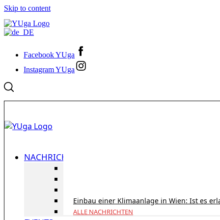
Skip to content
Facebook YUga
Instagram YUga
NACHRICHTEN
ID Austria Servicetour 2026: Erledigen Sie al
Korridorpension in Österreich: Lohnt sie sic
Gesundheitsversorgung in Österreich für To
Einbau einer Klimaanlage in Wien: Ist es er
ALLE NACHRICHTEN