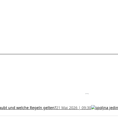
les ohne Termin und verlängern Sie Ihr Zertifikat rechtzeitig!
5 Juli
h und wer kann sie erhalten?
28 Juni 2026 | 09:32
uristen aus Serbien: Ein Leitfaden für das RFZO Formular
7 Juni 20
laubt und welche Regeln gelten?
21 Mai 2026 | 09:30