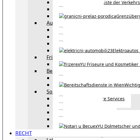
Liste der Verkehr
Taxi in Wien
Grenzüber
Auto
exYU Automechanike
Autohändler und 
Autokauf in Ö
Elektroautos 
Friseure und Kosmetiker
exYU Friseure und Kosmetiker
Bereitschaftsdienste in Wien
Wo kann man sonnt
Wichtig
Sonstiges
Weitere Services
Kultur
exYU Sport
exYU Anwälte in Wi
exYU Dolmetscher und
RECHT
Leben und Arbeiten in Österreich