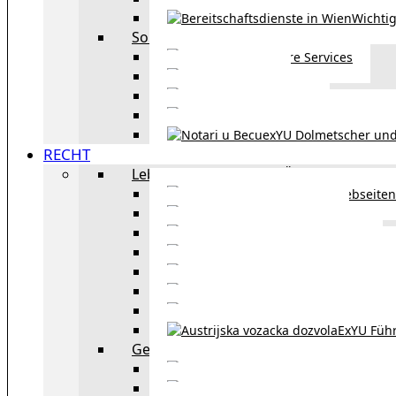
Wichtig
Sonstiges
Weitere Services
Kultur
exYU Sport
exYU Anwälte in Wi
exYU Dolmetscher und
RECHT
Leben und Arbeiten in Österreich
Webseiten
Wohnbeihilfe
Aufenthaltstitel
Aufenthalts
Visum
Pensionsversicheru
Österreichische Sta
ExYU Füh
Gesetz und Recht in Wien
exYU Anwälte 
exYU Dolmetscher und Üb