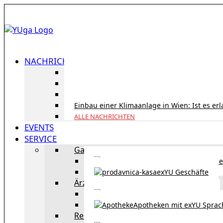
NACHRICHTEN
ID Austria Servicetour 2026: Erledigen Sie al
Korridorpension in Österreich: Lohnt sie sic
Gesundheitsversorgung in Österreich für To
Einbau einer Klimaanlage in Wien: Ist es er
ALLE NACHRICHTEN
EVENTS
SERVICE
Gastronomie
exYU Gastronomie in Wi
exYU Geschäfte
Ärzte
exYU Ärzte in Wien
Apotheken mit exYU Spra
Reisen