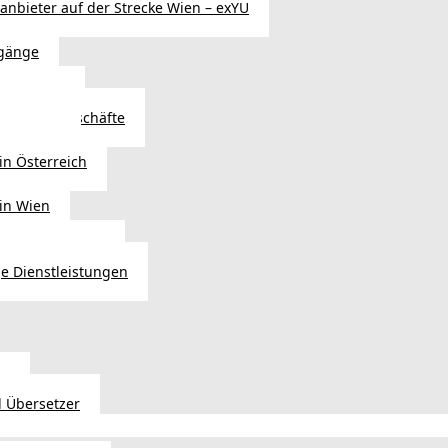
sanbieter auf der Strecke Wien – exYU
gänge
r in Wien
Autoteilegeschäfte
sterreich
in Österreich
 in Wien
ags einkaufen?
e Dienstleistungen
en
 Übersetzer