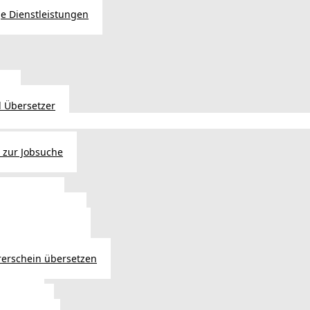
e Dienstleistungen
en
 Übersetzer
 zur Jobsuche
bewilligung
 - Verlängerung
ng in Österreich
atsbürgerschaft
rerschein übersetzen
in Wien
ersetzer