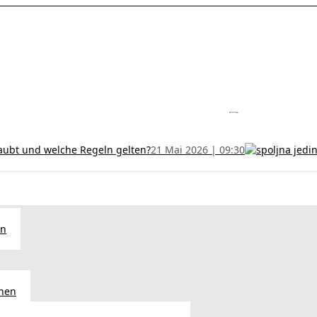
les ohne Termin und verlängern Sie Ihr Zertifikat rechtzeitig!
5 Juli
h und wer kann sie erhalten?
28 Juni 2026 | 09:32
uristen aus Serbien: Ein Leitfaden für das RFZO Formular
7 Juni 20
laubt und welche Regeln gelten?
21 Mai 2026 | 09:30
en
chen