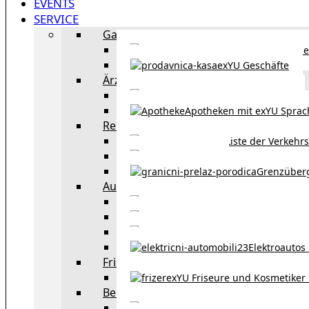
EVENTS
SERVICE
Gastronomie
exYU Gastronomie in Wi
exYU Geschäfte
Ärzte
exYU Ärzte in Wien
Apotheken mit exYU Spra
Reisen
Liste der Verkehr
Taxi in Wien
Grenzüber
Auto
exYU Automechanike
Autohändler und 
Autokauf in Ö
Elektroautos 
Friseure und Kosmetiker
exYU Friseure und Kosmetiker
Bereitschaftsdienste in Wien
Wo kann man sonnt