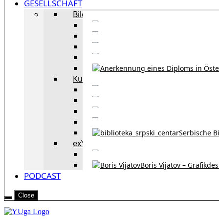
GESELLSCHAFT
Bildung
Deutschkurse in 
Portale zum
Studieren in Wien
Serb
Kultur
Bekannte Personen und 
Erzählun
Erzählungen aus 
Re
Serbische B
exYU Leute in Wien
Sprachlerns
Boris Vijatov – Grafikde
PODCAST
Close