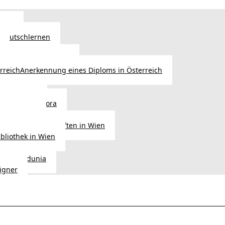
Wien
 Deutschlernen
ische Sprachschulen
Anerkennung eines Diploms in Österreich
ihre Werke
gen aus Diaspora
der Heimat
ligionsgemeinschaften in Wien
ibliothek in Wien
tudio Vedunia
signer