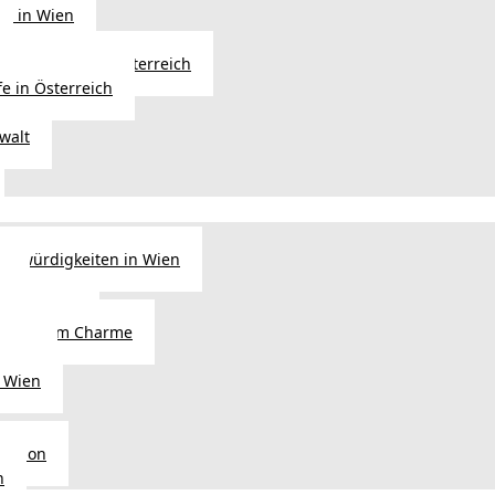
ng in Wien
Erbfolge in Österreich
fe in Österreich
walt
nswürdigkeiten in Wien
n
tel in Wien
alienischem Charme
licht
 Wien
Region
n