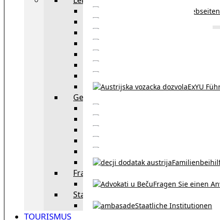
Webseiten
Wohnbeihilfe
Aufenthaltstitel
Aufenthalts
Visum
Pensionsversicheru
Österreichische Sta
ExYU Füh
Gesetz und Recht in Wien
exYU Anwälte 
exYU Dolmetscher und Üb
Eheschließu
Scheidung in Österreich
Familienbeihil
Fragen Sie den Anwalt
Fragen Sie einen An
Staatliche Institutionen
Staatliche Institutionen
TOURISMUS