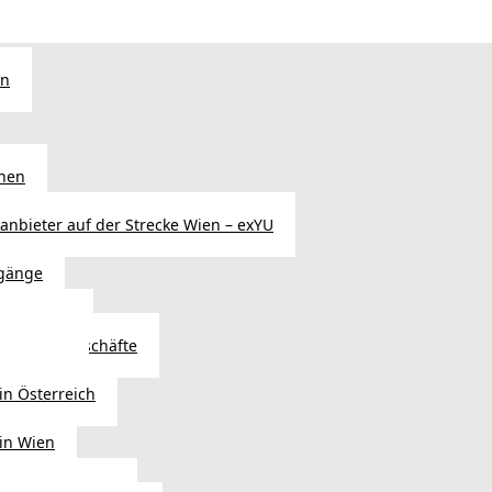
en
chen
sanbieter auf der Strecke Wien – exYU
gänge
r in Wien
Autoteilegeschäfte
sterreich
in Österreich
 in Wien
ags einkaufen?