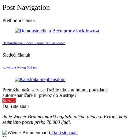
Post Navigation
Prethodni članak
Demonstracije u Beču – produžen lockdown
Sledeći članak
Katedrala svetog Stefana
Pretražite naše servise
Tražite ukusnu hranu, pouzdane
automehaničare ili prevoz do Austrije?
Servisi
Da li ste znali
da je Wiener Brunnenmarkt najduža ulična pijaca u Evropi, koju
sedmično poseti preko 70.000 ljudi.
Da li ste znali