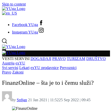
Skip to content
Facebook YUga
Instagram YUga
VESTI
SERVISI
DOGAĐAJI
PRAVO
TURIZAM
DRUŠTVO
Austrija
exYU
Svi servisi
Lekari
exYU prodavnice
Prevoznici
Pravo
Zakoni
FinanzOnline – šta je to i čemu služi?
by
Srdjan
21 Jan 2021 | 11:52
25 Sep 2022 | 09:45