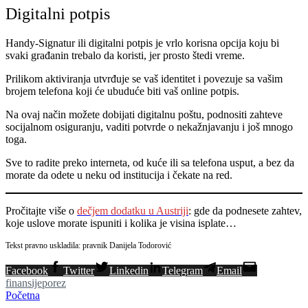
Digitalni potpis
Handy-Signatur ili digitalni potpis je vrlo korisna opcija koju bi
svaki građanin trebalo da koristi, jer prosto štedi vreme.
Prilikom aktiviranja utvrđuje se vaš identitet i povezuje sa vašim
brojem telefona koji će ubuduće biti vaš online potpis.
Na ovaj način možete dobijati digitalnu poštu, podnositi zahteve
socijalnom osiguranju, vaditi potvrde o nekažnjavanju i još mnogo
toga.
Sve to radite preko interneta, od kuće ili sa telefona usput, a bez da
morate da odete u neku od institucija i čekate na red.
Pročitajte više o
dečjem dodatku u Austriji
: gde da podnesete zahtev,
koje uslove morate ispuniti i kolika je visina isplate…
Tekst pravno uskladila: pravnik Danijela Todorović
Facebook
Twitter
Linkedin
Telegram
Email
finansije
porez
Početna