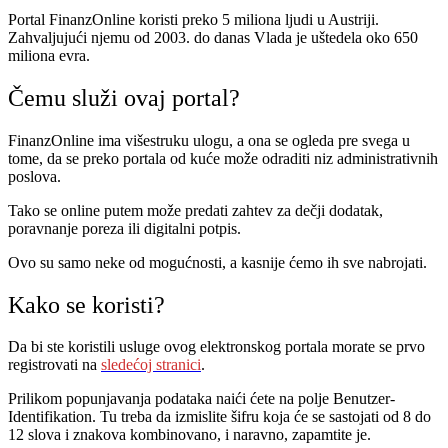
Portal FinanzOnline koristi preko 5 miliona ljudi u Austriji.
Zahvaljujući njemu od 2003. do danas Vlada je uštedela oko 650
miliona evra.
Čemu služi ovaj portal?
FinanzOnline ima višestruku ulogu, a ona se ogleda pre svega u
tome, da se preko portala od kuće može odraditi niz administrativnih
poslova.
Tako se online putem može predati zahtev za
dečji dodatak,
poravnanje poreza ili digitalni potpis.
Ovo su samo neke od mogućnosti, a kasnije ćemo ih sve nabrojati.
Kako se koristi?
Da bi ste koristili usluge ovog elektronskog portala morate se prvo
registrovati na
sledećoj stranici
.
Prilikom popunjavanja podataka naići ćete na polje Benutzer-
Identifikation. Tu treba da izmislite šifru koja će se sastojati od 8 do
12 slova i znakova kombinovano, i naravno, zapamtite je.