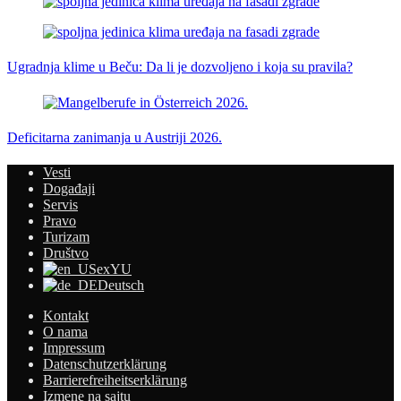
Ugradnja klime u Beču: Da li je dozvoljeno i koja su pravila?
Deficitarna zanimanja u Austriji 2026.
Vesti
Događaji
Servis
Pravo
Turizam
Društvo
exYU
Deutsch
Kontakt
O nama
Impressum
Datenschutzerklärung
Barrierefreiheitserklärung
Izmene na sajtu