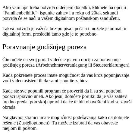
Ako vam npr. treba potvrda o dečjem dodatku, kliknete na opciju
“Familienbeihilfe”, ispunite zahtev i u roku od 20tak sekundi
potvrda će se naći u vašem digitalnom poštanskom sandučetu.
Takva potvrda je važeća bez potpisa i pečata i možete je odmah u
digitalnoj formi proslediti tamo gde je to potrebno.
Poravnanje godišnjeg poreza
Čim uđete na svoj portal videćete glavnu opciju za poravnanje
godišnjeg poreza (Arbeitnehmerveranlagung ili Steuererklärungen).
Kada pokrenete proces imate mogućnost da vas kroz popunjavanje
vodi video asistent ili da sami ispunite zahtev.
Kada ste sve popunili program će proveriti da li su svi potrebni
podaci ispravno uneti. Ako jesu, dobićete poruku da je vaš zahtev
uredno predat poreskoj upravi i da će te biti obavešteni kad se završi
obrada.
Na glavnoj stranici imate mogućnost podešavanja kako da dobijete
rešenje (Zustelloptionen). Tu možete izabrati da vas obaveste
mejlom ili poštom.