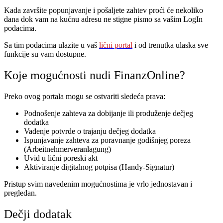
Kada završite popunjavanje i pošaljete zahtev proći će nekoliko
dana dok vam na kućnu adresu ne stigne pismo sa vašim LogIn
podacima.
Sa tim podacima ulazite u vaš
lični portal
i od trenutka ulaska sve
funkcije su vam dostupne.
Koje mogućnosti nudi FinanzOnline?
Preko ovog portala mogu se ostvariti sledeća prava:
Podnošenje zahteva za dobijanje ili produženje dečjeg
dodatka
Vađenje potvrde o trajanju dečjeg dodatka
Ispunjavanje zahteva za poravnanje godišnjeg poreza
(Arbeitnehmerveranlagung)
Uvid u lični poreski akt
Aktiviranje digitalnog potpisa (Handy-Signatur)
Pristup svim navedenim mogućnostima je vrlo jednostavan i
pregledan.
Dečji dodatak