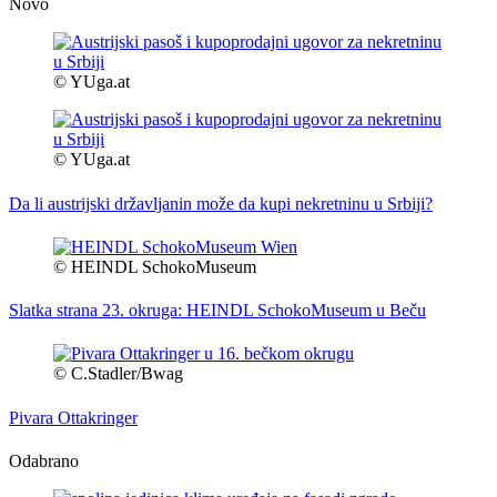
Novo
© YUga.at
© YUga.at
Da li austrijski državljanin može da kupi nekretninu u Srbiji?
© HEINDL SchokoMuseum
Slatka strana 23. okruga: HEINDL SchokoMuseum u Beču
© C.Stadler/Bwag
Pivara Ottakringer
Odabrano