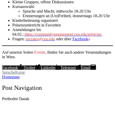
Kleine Gruppen, offene Diskussionen
Kursauswahl:
Sprache und Macht, mittwochs 18-20 Uhr
Erinnerungen an (Un)Freiheit, donnerstags 18-20 Uhr
Kinderbetreuung organisiert
Präsenzunterricht in Favoriten
Anmeldungen bis
04.02.:
https://communityengagement.ceu.edu/prijavise
Fragen:
socrates@ceu.edu
oder über
Facebook
a
Auf unseren Seiten
Events
, finden Sie auch andere Veranstaltungen
in Wien.
Facebook
Twitter
Linkedin
Telegram
Email
Sprache
Kurse
Homepage
Post Navigation
Prethodni članak