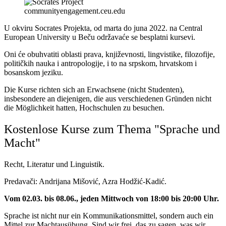
communityengagement.ceu.edu
U okviru Socrates Projekta, od marta do juna 2022. na Central
European University u Beču održavaće se besplatni kursevi.
Oni će obuhvatiti oblasti prava, književnosti, lingvistike, filozofije,
političkih nauka i antropologije, i to na srpskom, hrvatskom i
bosanskom jeziku.
Die Kurse richten sich an Erwachsene (nicht Studenten),
insbesondere an diejenigen, die aus verschiedenen Gründen nicht
die Möglichkeit hatten, Hochschulen zu besuchen.
Kostenlose Kurse zum Thema "Sprache und
Macht"
Recht, Literatur und Linguistik.
Predavači: Andrijana Mišović, Azra Hodžić-Kadić.
Vom 02.03. bis 08.06., jeden Mittwoch von 18:00 bis 20:00 Uhr.
Sprache ist nicht nur ein Kommunikationsmittel, sondern auch ein
Mittel zur Machtausübung. Sind wir frei, das zu sagen, was wir