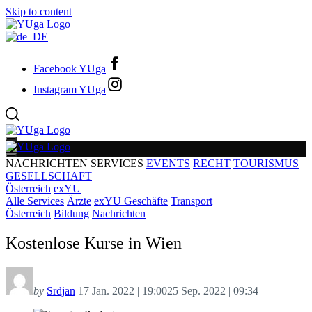
Skip to content
Facebook YUga
Instagram YUga
NACHRICHTEN
SERVICES
EVENTS
RECHT
TOURISMUS
GESELLSCHAFT
Österreich
exYU
Alle Services
Ärzte
exYU Geschäfte
Transport
Österreich
Bildung
Nachrichten
Kostenlose Kurse in Wien
by
Srdjan
17 Jan. 2022 | 19:00
25 Sep. 2022 | 09:34