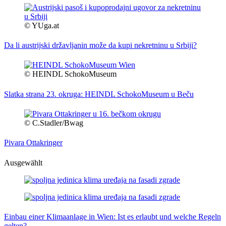
© YUga.at
Da li austrijski državljanin može da kupi nekretninu u Srbiji?
© HEINDL SchokoMuseum
Slatka strana 23. okruga: HEINDL SchokoMuseum u Beču
© C.Stadler/Bwag
Pivara Ottakringer
Ausgewählt
Einbau einer Klimaanlage in Wien: Ist es erlaubt und welche Regeln
gelten?