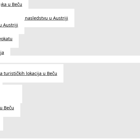
aka u Beču
Zakon o nasledstvu u Austriji
 Austriji
vokatu
ja
 turističkih lokacija u Beču
og šarma
prema
 u Beču