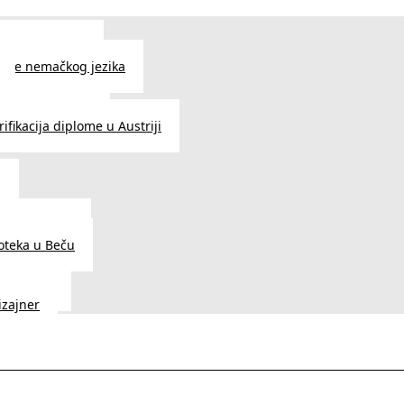
 jezika u Beču
čenje nemačkog jezika
e srpskog jezika
ifikacija diplome u Austriji
a
dnice u Beču
ioteka u Beču
a Vedunia
dizajner