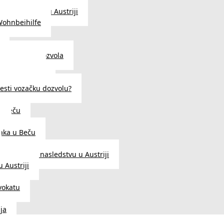
traženje posla u Austriji
Wohnbeihilfe
enje viza i dozvola
 u Austriji
državljanstva?
esti vozačku dozvolu?
u Beču
i
aka u Beču
Zakon o nasledstvu u Austriji
 Austriji
vokatu
ja