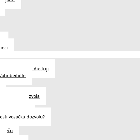
u
ioci
traženje posla u Austriji
Wohnbeihilfe
enje viza i dozvola
 u Austriji
državljanstva?
esti vozačku dozvolu?
u Beču
i