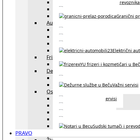
Spisak prevoznika 
Taksi službe u Beču
Granični pr
Auto
exYU automehaničar
Auto kuće, placev
Kupovina aut
Električni au
Frizeri i kozmetičari
exYU frizeri i kozmetičari u Be
Dežurne službe u Beču
Gde kupovati ne
Važni servisi
Ostalo
Ostali servisi
Kultura
exYU sport
exYU advokati u Beč
Sudski tumači i prevod
PRAVO
Život i rad u Austriji