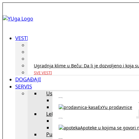
VESTI
ID Austria turneja 2026: Rešite sve bez termina i p
Koridor penzija u Austriji – da li se isplati i ko je 
Zdravstvena zaštita u Austriji za turiste iz Srbije:
Ugradnja klime u Beču: Da li je dozvoljeno i koja s
SVE VESTI
DOGAĐAJI
SERVIS
Uslužni objekti
exYU uslužni objekti u Beču
ExYu prodavnice
Lekari
exYU lekari u Beču
Apoteke u kojima se govori n
Putovanja