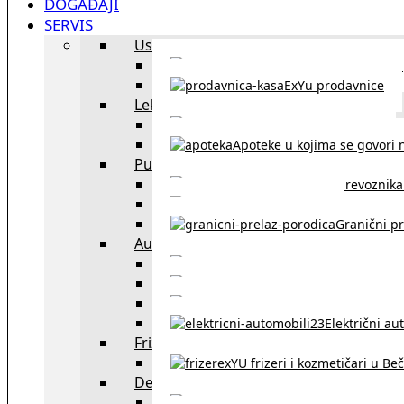
DOGAĐAJI
SERVIS
Uslužni objekti
exYU uslužni objekti u Beču
ExYu prodavnice
Lekari
exYU lekari u Beču
Apoteke u kojima se govori n
Putovanja
Spisak prevoznika 
Taksi službe u Beču
Granični pr
Auto
exYU automehaničar
Auto kuće, placev
Kupovina aut
Električni au
Frizeri i kozmetičari
exYU frizeri i kozmetičari u Be
Dežurne službe u Beču
Gde kupovati ne