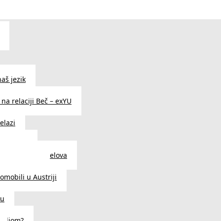
aš jezik
na relaciji Beč – exYU
elazi
i u Beču
i i prodavnice delova
a u Austriji
tomobili u Austriji
ču
deljom?