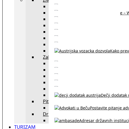
Sajtovi za 
Pomoć za stanovanje – 
Boravišne vize
Boravišne dozvole
Produž
Penziono osiguranje
Kako do austrijskog 
Kako prev
Zakon i pravo u Beču
exYU advokati 
Sudski tumači i prevodioc
Sklapanje br
Razvod braka u Austriji
Dečji dodatak u
Pitajte advokata
Postavite pitanje ad
Državne institucije
Adresar državnih instituci
TURIZAM