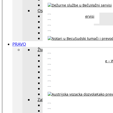
Važni servisi
Ostalo
Ostali servisi
Kultura
exYU sport
exYU advokati u Beč
Sudski tumači i prevod
PRAVO
Život i rad u Austriji
Sajtovi za 
Pomoć za stanovanje – 
Boravišne vize
Boravišne dozvole
Produž
Penziono osiguranje
Kako do austrijskog 
Kako prev
Zakon i pravo u Beču
exYU advokati 
Sudski tumači i prevodioc