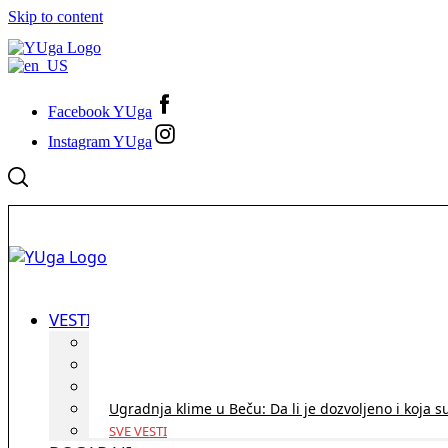
Skip to content
Facebook YUga
Instagram YUga
VESTI
ID Austria turneja 2026: Rešite sve bez termina i p
Koridor penzija u Austriji – da li se isplati i ko je 
Zdravstvena zaštita u Austriji za turiste iz Srbije:
Ugradnja klime u Beču: Da li je dozvoljeno i koja s
SVE VESTI