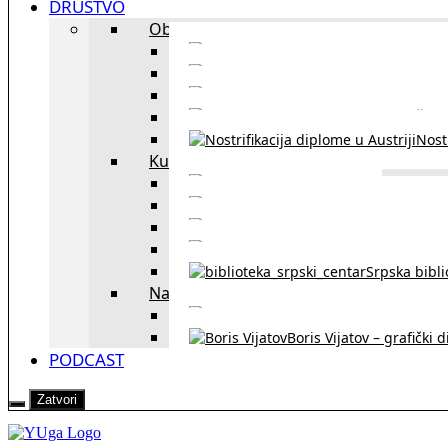
DRUŠTVO
Obrazovanje
Kursevi nemačkog
Portal za u
Studiranje u Beču
Škol
Nostr
Kultura
Likovi i dela
Zapisi iz rasejanj
Zapisi iz zavičaja
Verske zaje
Srpska bibl
Naši u Beču
Jezička škol
Boris Vijatov – grafički 
PODCAST
Zatvori