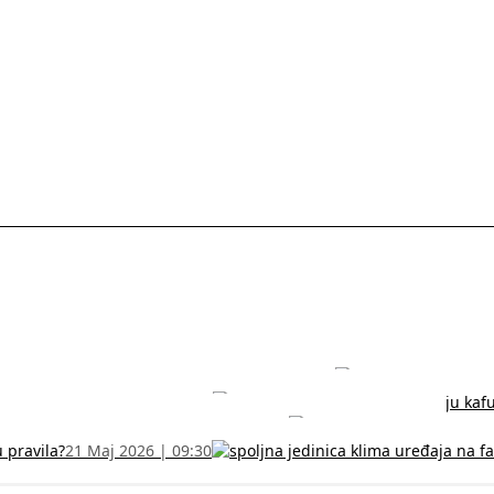
rodužite sertifikat na vreme!
5 Jul 2026 | 14:38
može dobiti
28 Jun 2026 | 09:32
 Vodič za RFZO obrazac
7 Jun 2026 | 10:09
u pravila?
21 Maj 2026 | 09:30