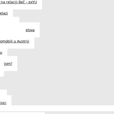
na relaciji Beč – exYU
elazi
i u Beču
i i prodavnice delova
a u Austriji
tomobili u Austriji
ču
deljom?
u
ioci