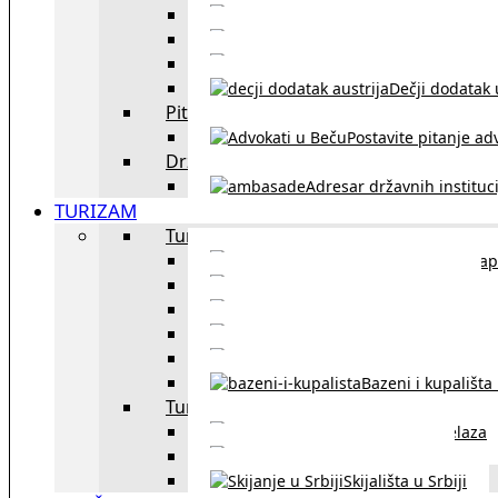
Sklapanje br
Razvod braka u Austriji
Dečji dodatak u
Pitajte advokata
Postavite pitanje ad
Državne institucije
Adresar državnih instituci
TURIZAM
Turizam u Austriji
Mapa
Turizam u Beču
Gradski prevoz u Beču
Inzbruk – grad italijansk
Obavezna zimska o
Bazeni i kupališta
Turizam u regionu
Spisak graničnih prelaza
Putarine u regionu
Skijališta u Srbiji