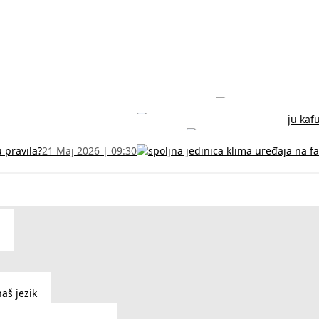
rodužite sertifikat na vreme!
5 Jul 2026 | 14:38
može dobiti
28 Jun 2026 | 09:32
 Vodič za RFZO obrazac
7 Jun 2026 | 10:09
u pravila?
21 Maj 2026 | 09:30
aš jezik