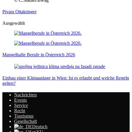
© C.Stadler/Bwag
Pivara Ottakringer
Ausgewählt
Mangelhafte Berufe in Österreich 2026
Einbau einer Klimaanlage in Wien: Ist es erlaubt und welche Regeln
gelten?
Nachrichten
Events
Service
Recht
Tourismus
Gesellschaft
Deutsch
exYU