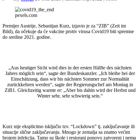
pexels.com
Premijer Austrije, Sebastijan Kurz, izjavio je za “ZIB” (Zeit im
Bild), da očekuje da će vakcine protiv virusa Covid19 biti spremne
do sredine 2021. godine.
„Aus heutiger Sicht wird dies in der ersten Hälfte des nächsten
Jahres möglich sein“, sagte der Bundeskanzler. „Ich bleibe bei der
Einschätzung, dass wir bis nächsten Sommer zur Normalität
zurückkehren werden“, sagte der Regierungschef am Montag in
ZiB1. Gleichzeitig warnte er: „Aber bis dahin wird der Herbst und
Winter sehr, sehr schwierig sein.“
Kurz nije eksplicitno isključio tzv. “Lockdown” tj. zaključavanje ili
situacije slične zaključavanju. Mnogo je zemalja sa znatno većim
brojem infekcija. Tamo su škole i restorani ponovo zatvoreni i nema