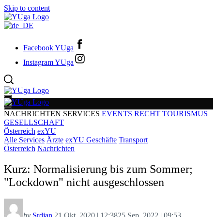
Skip to content
Facebook YUga
Instagram YUga
NACHRICHTEN
SERVICES
EVENTS
RECHT
TOURISMUS
GESELLSCHAFT
Österreich
exYU
Alle Services
Ärzte
exYU Geschäfte
Transport
Österreich
Nachrichten
Kurz: Normalisierung bis zum Sommer;
"Lockdown" nicht ausgeschlossen
by
Srdjan
21 Okt. 2020 | 12:38
25 Sep. 2022 | 09:53