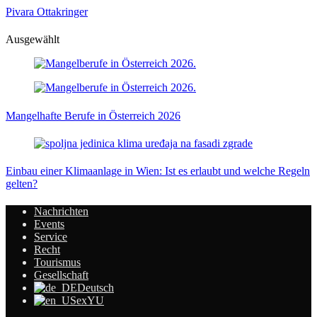
Pivara Ottakringer
Ausgewählt
Mangelhafte Berufe in Österreich 2026
Einbau einer Klimaanlage in Wien: Ist es erlaubt und welche Regeln
gelten?
Nachrichten
Events
Service
Recht
Tourismus
Gesellschaft
Deutsch
exYU