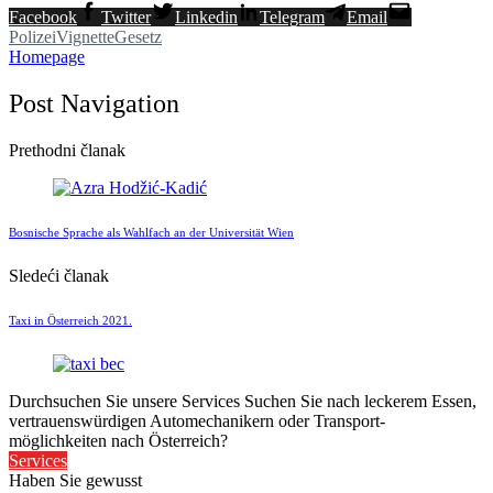
Facebook
Twitter
Linkedin
Telegram
Email
Polizei
Vignette
Gesetz
Homepage
Post Navigation
Prethodni članak
Bosnische Sprache als Wahlfach an der Universität Wien
Sledeći članak
Taxi in Österreich 2021.
Durchsuchen Sie unsere Services
Suchen Sie nach leckerem Essen,
vertrauenswürdigen Automechanikern oder Transport-
möglichkeiten nach Österreich?
Services
Haben Sie gewusst