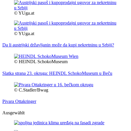
© YUga.at
© YUga.at
Da li austrijski državljanin može da kupi nekretninu u Srbiji?
© HEINDL SchokoMuseum
Slatka strana 23. okruga: HEINDL SchokoMuseum u Beču
© C.Stadler/Bwag
Pivara Ottakringer
Ausgewählt