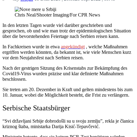
Chris Neal/Shooter Imaging/For CPR News
In den letzten Tagen wurde viel darüber geschrieben und
gesprochen, ob und wie man trotz der epidemiologischen Situation
über die bevorstehenden Feiertage nach Serbien reisen kann.
In Fachkreisen wurde in etwa
angekündigt
, welche Maßnahmen
ergriffen werden könnten, da bekannt ist, wie viele Menschen kurz
vor dem Neujahrsfest nach Serbien reisen.
Nach der gestrigen Sitzung des Krisenstabs zur Bekämpfung des
Covid19-Virus wurden präzise und klar definierte Maßnahmen
beschlossen.
Sie treten am 20. Dezember in Kraft und gelten mindestens bis zum
10. Januar, wobei die Möglichkeit besteht, die Frist zu verlängern.
Serbische Staatsbürger
“Svi državljani Srbije dobrodošli su u svoju zemlju”, rekla je članica
kriznog štaba, ministarka Darija Kisić-Tepavčević.
Ministerin betonte, dass sie keinen PCR-Test benötigen würden,