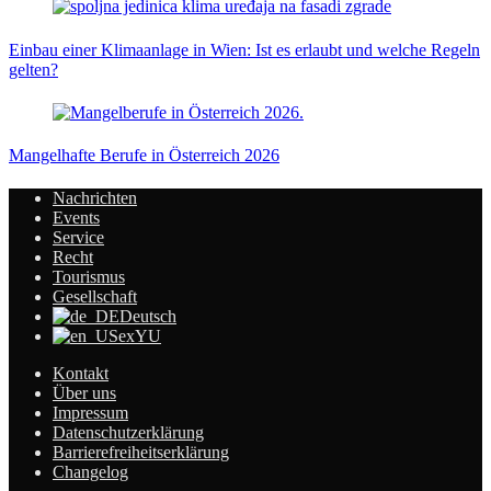
Einbau einer Klimaanlage in Wien: Ist es erlaubt und welche Regeln
gelten?
Mangelhafte Berufe in Österreich 2026
Nachrichten
Events
Service
Recht
Tourismus
Gesellschaft
Deutsch
exYU
Kontakt
Über uns
Impressum
Datenschutzerklärung
Barrierefreiheitserklärung
Changelog