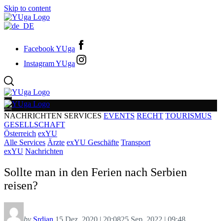
Skip to content
Facebook YUga
Instagram YUga
NACHRICHTEN
SERVICES
EVENTS
RECHT
TOURISMUS
GESELLSCHAFT
Österreich
exYU
Alle Services
Ärzte
exYU Geschäfte
Transport
exYU
Nachrichten
Sollte man in den Ferien nach Serbien
reisen?
by
Srdjan
15 Dez. 2020 | 20:08
25 Sep. 2022 | 09:48