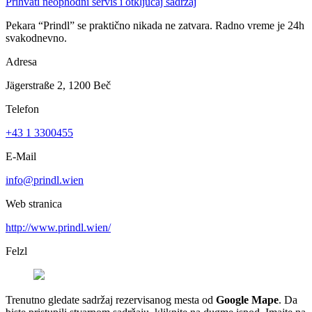
Prihvati neophodni servis i otključaj sadržaj
Pekara “Prindl” se praktično nikada ne zatvara. Radno vreme je 24h
svakodnevno.
Adresa
Jägerstraße 2, 1200 Beč
Telefon
+43 1 3300455
E-Mail
info@prindl.wien
Web stranica
http://www.prindl.wien/
Felzl
Trenutno gledate sadržaj rezervisanog mesta od
Google Mape
. Da