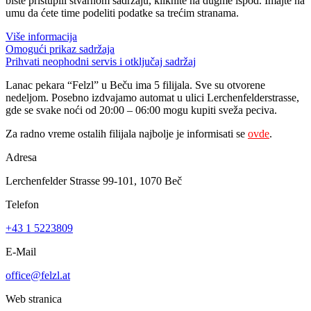
biste pristupili stvarnom sadržaju, kliknite na dugme ispod. Imajte na
umu da ćete time podeliti podatke sa trećim stranama.
Više informacija
Omogući prikaz sadržaja
Prihvati neophodni servis i otključaj sadržaj
Lanac pekara “Felzl” u Beču ima 5 filijala. Sve su otvorene
nedeljom. Posebno izdvajamo automat u ulici Lerchenfelderstrasse,
gde se svake noći od 20:00 – 06:00 mogu kupiti sveža peciva.
Za radno vreme ostalih filijala najbolje je informisati se
ovde
.
Adresa
Lerchenfelder Strasse 99-101, 1070 Beč
Telefon
+43 1 5223809
E-Mail
office@felzl.at
Web stranica