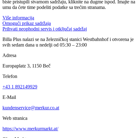
biste pristupili stvarnom sadržaju, kliknite na dugme ispod. Imajte na
umu da ćete time podeliti podatke sa trećim stranama.
Više informacija
Omogući prikaz sadržaja
Prihvati neophodni servis i otključaj sadržaj
Billa Plus nalazi se na železničkoj stanici Westbahnhof i otvorena je
svih sedam dana u nedelji od 05:30 – 23:00
Adresa
Europaplatz 3, 1150 Beč
Telefon
+43 1 892149929
E-Mail
kundenservice@merkur.co.at
Web stranica
https://www.merkurmarkt.at/