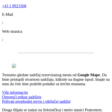
+43 1 8923308
E-Mail
/
Web stranica
/
Trenutno gledate sadržaj rezervisanog mesta od
Google Mape
. Da
biste pristupili stvarnom sadržaju, kliknite na dugme ispod. Imajte na
umu da ćete time podeliti podatke sa trećim stranama.
Više informacija
Omogući prikaz sadržaja
Prihvati neophodni servis i otključaj sadržaj
Druga filijala se nalazi na železničkoj i metro stanici Praterstern.