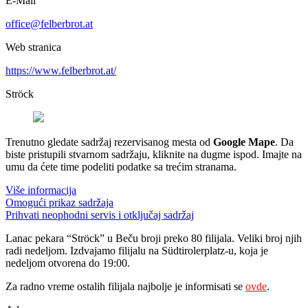
E-Mail
office@felberbrot.at
Web stranica
https://www.felberbrot.at/
Ströck
Trenutno gledate sadržaj rezervisanog mesta od
Google Mape
. Da
biste pristupili stvarnom sadržaju, kliknite na dugme ispod. Imajte na
umu da ćete time podeliti podatke sa trećim stranama.
Više informacija
Omogući prikaz sadržaja
Prihvati neophodni servis i otključaj sadržaj
Lanac pekara “Ströck” u Beču broji preko 80 filijala. Veliki broj njih
radi nedeljom. Izdvajamo filijalu na Südtirolerplatz-u, koja je
nedeljom otvorena do 19:00.
Za radno vreme ostalih filijala najbolje je informisati se
ovde
.