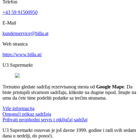
Telefon
+43 59 91500950
E-Mail
kundenservice@billa.at
Web stranica
https://www.billa.at/
U3 Supermarkt
Trenutno gledate sadržaj rezervisanog mesta od
Google Mape
. Da
biste pristupili stvarnom sadržaju, kliknite na dugme ispod. Imajte na
umu da ćete time podeliti podatke sa trećim stranama.
Više informacija
Omogući prikaz sadržaja
Prihvati neophodni servis i otključaj sadržaj
U3 Supermarkt osnovan je još davne 1999. godine i radi svih sedam
dana u nedelji, do ponoći.