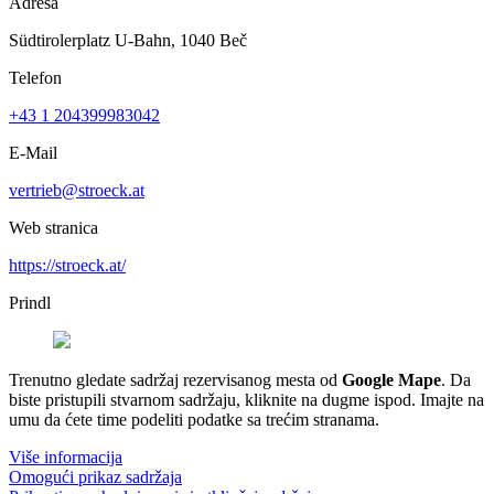
Adresa
Südtirolerplatz U-Bahn, 1040 Beč
Telefon
+43 1 204399983042
E-Mail
vertrieb@stroeck.at
Web stranica
https://stroeck.at/
Prindl
Trenutno gledate sadržaj rezervisanog mesta od
Google Mape
. Da
biste pristupili stvarnom sadržaju, kliknite na dugme ispod. Imajte na
umu da ćete time podeliti podatke sa trećim stranama.
Više informacija
Omogući prikaz sadržaja