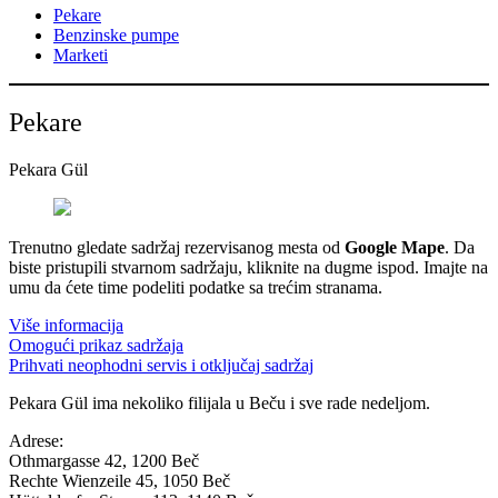
Pekare
Benzinske pumpe
Marketi
Pekare
Pekara Gül
Trenutno gledate sadržaj rezervisanog mesta od
Google Mape
. Da
biste pristupili stvarnom sadržaju, kliknite na dugme ispod. Imajte na
umu da ćete time podeliti podatke sa trećim stranama.
Više informacija
Omogući prikaz sadržaja
Prihvati neophodni servis i otključaj sadržaj
Pekara Gül ima nekoliko filijala u Beču i sve rade nedeljom.
Adrese:
Othmargasse 42, 1200 Beč
Rechte Wienzeile 45, 1050 Beč