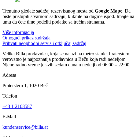
Trenutno gledate sadržaj rezervisanog mesta od
Google Mape
. Da
biste pristupili stvarnom sadržaju, kliknite na dugme ispod. Imajte na
umu da ćete time podeliti podatke sa trećim stranama.
Više informacija
Omogući prikaz sadržaja
Prihvati neophodni servis i otključaj sadržaj
Velika Billa prodavnica, koja se nalazi na metro stanici Praterstern,
verovatno je najpoznatija prodavnica u Beču koja radi nedeljom.
Njeno radno vreme je svih sedam dana u nedelji od 06:00 – 22:00
Adresa
Praterstern 1, 1020 Beč
Telefon
+43 1 2168587
E-Mail
kundenservice@billa.at