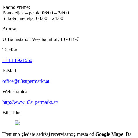
Radno vreme:
Ponedeljak – petak: 06:00 – 24:00
Subota i nedelja: 08:00 – 24:00
Adresa
U-Bahnstation Westbahnhof, 1070 Beč
Telefon
+43 1 8921550
E-Mail
office@u3supermarkt.at
Web stranica
http://www.u3supermarkt.at/
Billa Plus
Trenutno gledate sadržaj rezervisanog mesta od
Google Mape
. Da