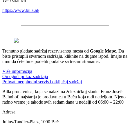
Web stranica
https://www.billa.at/
Trenutno gledate sadržaj rezervisanog mesta od
Google Mape
. Da
biste pristupili stvarnom sadržaju, kliknite na dugme ispod. Imajte na
umu da ćete time podeliti podatke sa trećim stranama.
Više informacija
Omogući prikaz sadržaja
Prihvati neophodni servis i otključaj sadržaj
Billa prodavnica, koja se nalazi na železničkoj stanici Franz Josefs
Bahnhof, najstarija je prodavnica u Beču koja radi nedeljom. Njeno
radno vreme je takođe svih sedam dana u nedelji od 06:00 – 22:00
Adresa
Julius-Tandler-Platz, 1090 Beč