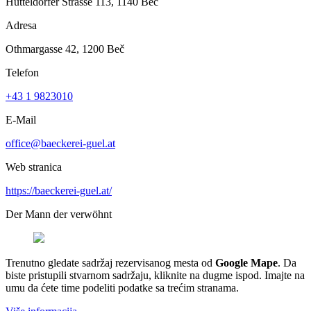
Hütteldorfer Strasse 113, 1140 Beč
Adresa
Othmargasse 42, 1200 Beč
Telefon
+43 1 9823010
E-Mail
office@baeckerei-guel.at
Web stranica
https://baeckerei-guel.at/
Der Mann der verwöhnt
Trenutno gledate sadržaj rezervisanog mesta od
Google Mape
. Da
biste pristupili stvarnom sadržaju, kliknite na dugme ispod. Imajte na
umu da ćete time podeliti podatke sa trećim stranama.