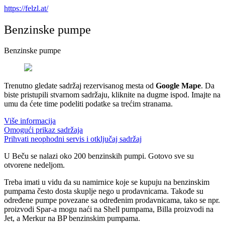
https://felzl.at/
Benzinske pumpe
Benzinske pumpe
Trenutno gledate sadržaj rezervisanog mesta od
Google Mape
. Da
biste pristupili stvarnom sadržaju, kliknite na dugme ispod. Imajte na
umu da ćete time podeliti podatke sa trećim stranama.
Više informacija
Omogući prikaz sadržaja
Prihvati neophodni servis i otključaj sadržaj
U Beču se nalazi oko 200 benzinskih pumpi. Gotovo sve su
otvorene nedeljom.
Treba imati u vidu da su namirnice koje se kupuju na benzinskim
pumpama često dosta skuplje nego u prodavnicama. Takođe su
određene pumpe povezane sa određenim prodavnicama, tako se npr.
proizvodi Spar-a mogu naći na Shell pumpama, Billa proizvodi na
Jet, a Merkur na BP benzinskim pumpama.