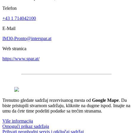
Telefon
+43 1 714042100
E-Mail
IM30-Pronto@interspar.at
Web stranica
https://www.spar.at/
Trenutno gledate sadržaj rezervisanog mesta od
Google Mape
. Da
biste pristupili stvarnom sadržaju, kliknite na dugme ispod. Imajte na
umu da ćete time podeliti podatke sa trećim stranama.
Više informacija
Omogući prikaz sadržaja
Prihvati neophodni servis i otključaj sadržaj