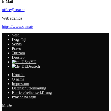
E-Mail
office@spar.at
Web stranica
https://www.spar.at/
Vesti
Događaji
Servis
Pravo
Turizam
Društvo
exYU
Deutsch
Kontakt
O nama
Impressum
Datenschutzerklärung
Barrierefreiheitserklärung
Izmene na sajtu
Mreže