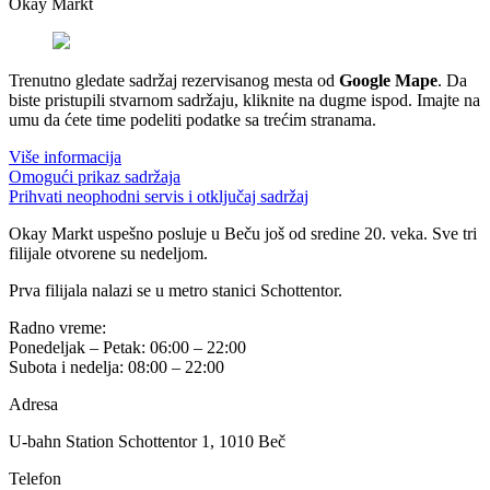
Okay Markt
Trenutno gledate sadržaj rezervisanog mesta od
Google Mape
. Da
biste pristupili stvarnom sadržaju, kliknite na dugme ispod. Imajte na
umu da ćete time podeliti podatke sa trećim stranama.
Više informacija
Omogući prikaz sadržaja
Prihvati neophodni servis i otključaj sadržaj
Okay Markt uspešno posluje u Beču još od sredine 20. veka. Sve tri
filijale otvorene su nedeljom.
Prva filijala nalazi se u metro stanici Schottentor.
Radno vreme:
Ponedeljak – Petak: 06:00 – 22:00
Subota i nedelja: 08:00 – 22:00
Adresa
U-bahn Station Schottentor 1, 1010 Beč
Telefon