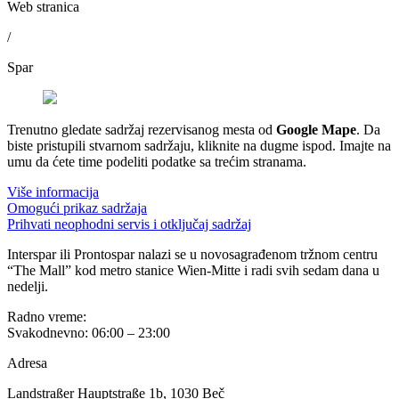
Web stranica
/
Spar
Trenutno gledate sadržaj rezervisanog mesta od
Google Mape
. Da
biste pristupili stvarnom sadržaju, kliknite na dugme ispod. Imajte na
umu da ćete time podeliti podatke sa trećim stranama.
Više informacija
Omogući prikaz sadržaja
Prihvati neophodni servis i otključaj sadržaj
Interspar ili Prontospar nalazi se u novosagrađenom tržnom centru
“The Mall” kod metro stanice Wien-Mitte i radi svih sedam dana u
nedelji.
Radno vreme:
Svakodnevno: 06:00 – 23:00
Adresa
Landstraßer Hauptstraße 1b, 1030 Beč