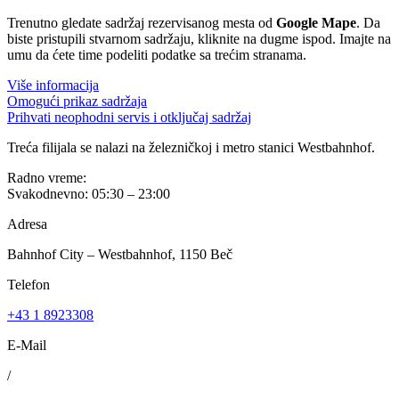
Trenutno gledate sadržaj rezervisanog mesta od
Google Mape
. Da
biste pristupili stvarnom sadržaju, kliknite na dugme ispod. Imajte na
umu da ćete time podeliti podatke sa trećim stranama.
Više informacija
Omogući prikaz sadržaja
Prihvati neophodni servis i otključaj sadržaj
Treća filijala se nalazi na železničkoj i metro stanici Westbahnhof.
Radno vreme:
Svakodnevno: 05:30 – 23:00
Adresa
Bahnhof City – Westbahnhof, 1150 Beč
Telefon
+43 1 8923308
E-Mail
/