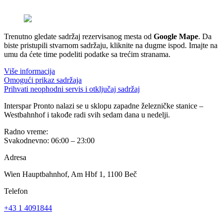
Trenutno gledate sadržaj rezervisanog mesta od
Google Mape
. Da
biste pristupili stvarnom sadržaju, kliknite na dugme ispod. Imajte na
umu da ćete time podeliti podatke sa trećim stranama.
Više informacija
Omogući prikaz sadržaja
Prihvati neophodni servis i otključaj sadržaj
Interspar Pronto nalazi se u sklopu zapadne železničke stanice –
Westbahnhof i takođe radi svih sedam dana u nedelji.
Radno vreme:
Svakodnevno: 06:00 – 23:00
Adresa
Wien Hauptbahnhof, Am Hbf 1, 1100 Beč
Telefon
+43 1 4091844