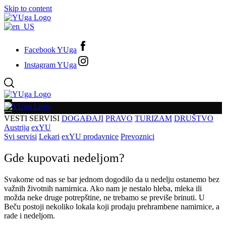
Skip to content
Facebook YUga
Instagram YUga
VESTI
SERVISI
DOGAĐAJI
PRAVO
TURIZAM
DRUŠTVO
Austrija
exYU
Svi servisi
Lekari
exYU prodavnice
Prevoznici
Gde kupovati nedeljom?
Svakome od nas se bar jednom dogodilo da u nedelju ostanemo bez
važnih životnih namirnica. Ako nam je nestalo hleba, mleka ili
možda neke druge potrepštine, ne trebamo se previše brinuti. U
Beču postoji nekoliko lokala koji prodaju prehrambene namirnice, a
rade i nedeljom.