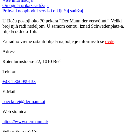
Više informacija
Omogući prikaz sadržaja
Prihvati neophodni servis i otključaj sadržaj
U Beču postoji oko 70 pekara “Der Mann der verwöhnt”. Veliki
broj njih radi nedeljom. U samom centru, iznad Schwedenplatz-a,
filijala radi do 15h.
Za radno vreme ostalih filijala najbolje je informisati se
ovde
.
Adresa
Rotenturmstrasse 22, 1010 Beč
Telefon
+43 1 866999133
E-Mail
baeckerei@dermann.at
Web stranica
https://www.dermann.at/
Felber Franz & Co