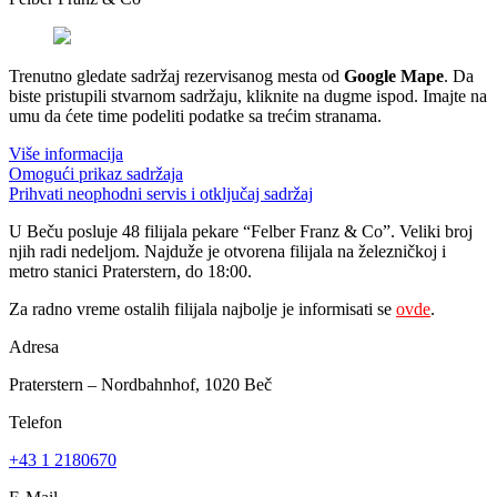
Trenutno gledate sadržaj rezervisanog mesta od
Google Mape
. Da
biste pristupili stvarnom sadržaju, kliknite na dugme ispod. Imajte na
umu da ćete time podeliti podatke sa trećim stranama.
Više informacija
Omogući prikaz sadržaja
Prihvati neophodni servis i otključaj sadržaj
U Beču posluje 48 filijala pekare “Felber Franz & Co”. Veliki broj
njih radi nedeljom. Najduže je otvorena filijala na železničkoj i
metro stanici Praterstern, do 18:00.
Za radno vreme ostalih filijala najbolje je informisati se
ovde
.
Adresa
Praterstern – Nordbahnhof, 1020 Beč
Telefon
+43 1 2180670