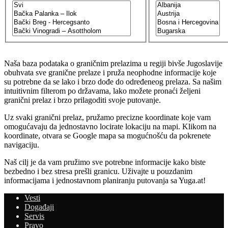
h
Naša baza podataka o graničnim prelazima u regiji bivše Jugoslavije
obuhvata sve granične prelaze i pruža neophodne informacije koje
su potrebne da se lako i brzo dođe do određeneog prelaza. Sa našim
intuitivnim filterom po državama, lako možete pronaći željeni
granični prelaz i brzo prilagoditi svoje putovanje.
Uz svaki granični prelaz, pružamo precizne koordinate koje vam
omogućavaju da jednostavno locirate lokaciju na mapi. Klikom na
koordinate, otvara se Google mapa sa mogućnošću da pokrenete
navigaciju.
Naš cilj je da vam pružimo sve potrebne informacije kako biste
bezbedno i bez stresa prešli granicu. Uživajte u pouzdanim
informacijama i jednostavnom planiranju putovanja sa Yuga.at!
Vesti
Događaji
Servis
Pravo