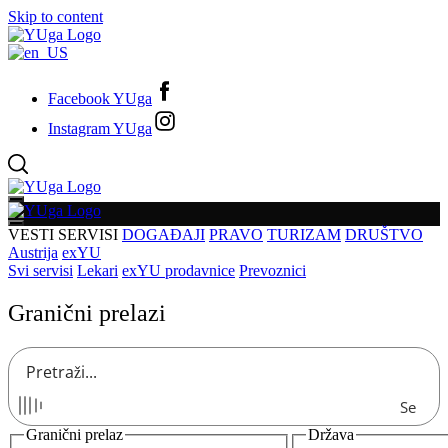
Skip to content
Facebook YUga
Instagram YUga
VESTI
SERVISI
DOGAĐAJI
PRAVO
TURIZAM
DRUŠTVO
Austrija
exYU
Svi servisi
Lekari
exYU prodavnice
Prevoznici
Granični prelazi
Se
Granični prelaz
Država
arc