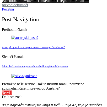
Facebook
Twitter
Linkedin
Telegram
Email
prevodioci
tumači
Početna
Post Navigation
Prethodni članak
Austrijski pasoš na drugom mestu u svetu po “vrednosti”
Sledeći članak
Silvia Janković nova predsednica bečke opštine Margareten
Pretražite naše servise
Tražite ukusnu hranu, pouzdane
automehaničare ili prevoz do Austrije?
Servisi
Da li ste znali
da je najkraća tramvajska linija u Beču Linija 42, koja je dugačka