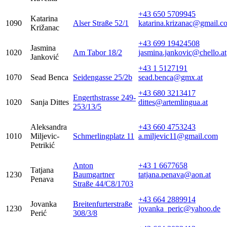
+43 650 5709945
Katarina
1090
Alser Straße 52/1
katarina.krizanac@gmail.c
Križanac
+43 699 19424508
Jasmina
1020
Am Tabor 18/2
jasmina.jankovic@chello.at
Janković
+43 1 5127191
1070
Sead Benca
Seidengasse 25/2b
sead.benca@gmx.at
+43 680 3213417
Engerthstrasse 249-
1020
Sanja Dittes
dittes@artemlingua.at
253/13/5
Aleksandra
+43 660 4753243
1010
Miljevic-
Schmerlingplatz 11
a.miljevic11@gmail.com
Petrikić
Anton
+43 1 6677658
Tatjana
1230
Baumgartner
tatjana.penava@aon.at
Penava
Straße 44/C8/1703
+43 664 2889914
Jovanka
Breitenfurterstraße
1230
jovanka_peric@yahoo.de
Perić
308/3/8