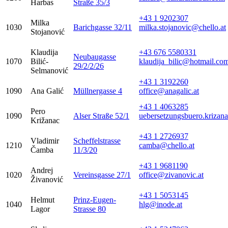
Harbas
Straße 35/3
+43 1 9202307
Milka
1030
Barichgasse 32/11
milka.stojanovic@chello.at
Stojanović
Klaudija
+43 676 5580331
Neubaugasse
1070
Bilić-
klaudija_bilic@hotmail.co
29/2/2/26
Selmanović
+43 1 3192260
1090
Ana Galić
Müllnergasse 4
office@anagalic.at
+43 1 4063285
Pero
1090
Alser Straße 52/1
uebersetzungsbuero.krizan
Križanac
+43 1 2726937
Vladimir
Scheffelstrasse
1210
camba@chello.at
Čamba
11/3/20
+43 1 9681190
Andrej
1020
Vereinsgasse 27/1
office@zivanovic.at
Živanović
+43 1 5053145
Helmut
Prinz-Eugen-
1040
hlg@inode.at
Lagor
Strasse 80