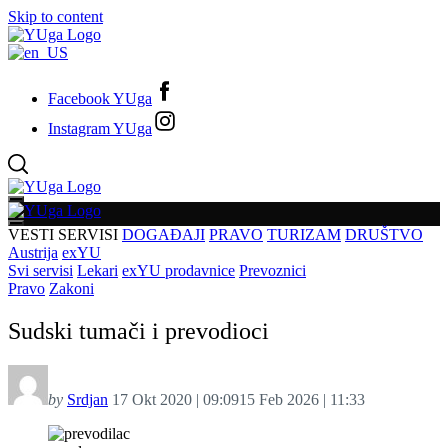
Skip to content
Facebook YUga
Instagram YUga
VESTI
SERVISI
DOGAĐAJI
PRAVO
TURIZAM
DRUŠTVO
Austrija
exYU
Svi servisi
Lekari
exYU prodavnice
Prevoznici
Pravo
Zakoni
Sudski tumači i prevodioci
by
Srdjan
17 Okt 2020 | 09:09
15 Feb 2026 | 11:33