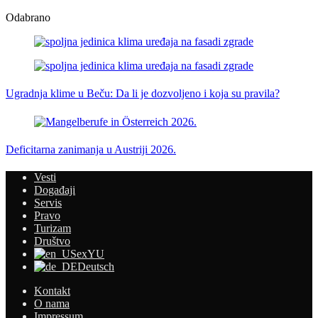
Odabrano
Ugradnja klime u Beču: Da li je dozvoljeno i koja su pravila?
Deficitarna zanimanja u Austriji 2026.
Vesti
Događaji
Servis
Pravo
Turizam
Društvo
exYU
Deutsch
Kontakt
O nama
Impressum