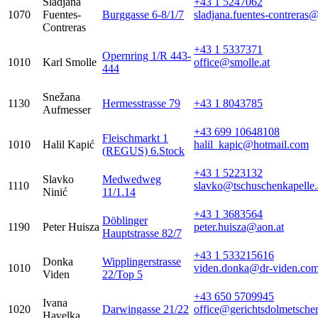
Sladjana
+43 1 5247062
1070
Fuentes-
Burggasse 6-8/1/7
sladjana.fuentes-contreras@
Contreras
+43 1 5337371
Opernring 1/R 443-
1010
Karl Smolle
office@smolle.at
444
Snežana
1130
Hermesstrasse 79
+43 1 8043785
Aufmesser
+43 699 10648108
Fleischmarkt 1
1010
Halil Kapić
halil_kapic@hotmail.com
(REGUS) 6.Stock
+43 1 5223132
Slavko
Medwedweg
1110
slavko@tschuschenkapelle.
Ninić
11/1.14
+43 1 3683564
Döblinger
1190
Peter Huisza
peter.huisza@aon.at
Hauptstrasse 82/7
+43 1 533215616
Donka
Wipplingerstrasse
1010
viden.donka@dr-viden.co
Viden
22/Top 5
+43 650 5709945
Ivana
1020
Darwingasse 21/22
office@gerichtsdolmetscher
Havelka