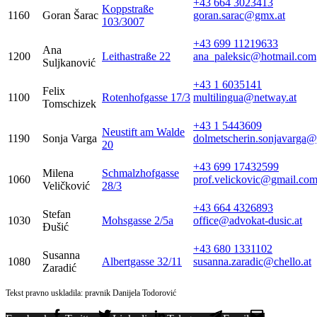
+43 664 3023413
Koppstraße
1160
Goran Šarac
goran.sarac@gmx.at
103/3007
+43 699 11219633
Ana
1200
Leithastraße 22
ana_paleksic@hotmail.com
Suljkanović
+43 1 6035141
Felix
1100
Rotenhofgasse 17/3
multilingua@netway.at
Tomschizek
+43 1 5443609
Neustift am Walde
1190
Sonja Varga
dolmetscherin.sonjavarga
20
+43 699 17432599
Milena
Schmalzhofgasse
1060
prof.velickovic@gmail.co
Veličković
28/3
+43 664 4326893
Stefan
1030
Mohsgasse 2/5a
office@advokat-dusic.at
Đušić
+43 680 1331102
Susanna
1080
Albertgasse 32/11
susanna.zaradic@chello.at
Zaradić
Tekst pravno uskladila: pravnik Danijela Todorović