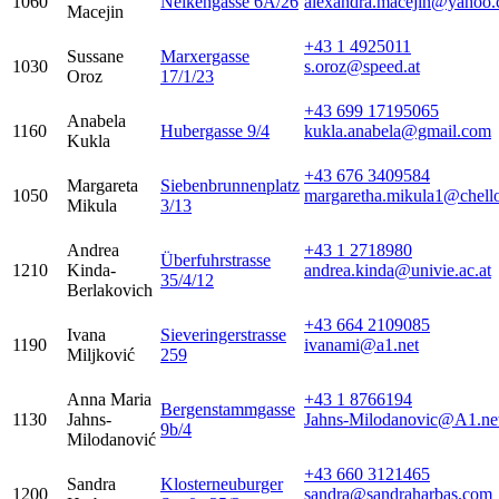
1060
Nelkengasse 6A/26
alexandra.macejin@yahoo
Macejin
+43 1 4925011
Sussane
Marxergasse
1030
s.oroz@speed.at
Oroz
17/1/23
+43 699 17195065
Anabela
1160
Hubergasse 9/4
kukla.anabela@gmail.com
Kukla
+43 676 3409584
Margareta
Siebenbrunnenplatz
1050
margaretha.mikula1@chello
Mikula
3/13
Andrea
+43 1 2718980
Überfuhrstrasse
1210
Kinda-
andrea.kinda@univie.ac.at
35/4/12
Berlakovich
+43 664 2109085
Ivana
Sieveringerstrasse
1190
ivanami@a1.net
Miljković
259
Anna Maria
+43 1 8766194
Bergenstammgasse
1130
Jahns-
Jahns-Milodanovic@A1.ne
9b/4
Milodanović
+43 660 3121465
Sandra
Klosterneuburger
1200
sandra@sandraharbas.com