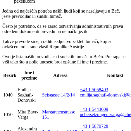
pexels.com
Jedna od najčešćih potreba naših ljudi koji se naseljavaju u Beč,
jeste prevodilac ili sudski tumač.
Često je potrebno, da se zarad ostvarivanja administrativnih prava
određeni dokumenti prevedu na nemački jezik.
Takve prevode smeju raditi isključivo zakleti tumači, koji su
ovlašćeni od strane vlasti Republike Austrije.
Ovo je lista naših prevodilaca i sudskih tumača u Beču. Pretraga se
vrši tako što u polje unesete broj opštine ili ime i prezime.
Ime i
Bezirk
Adresa
Kontakt
prezime
Emilija
+43 1 5058493
1040
Saghafi-
Seisgasse 14/2/14
emilija.saghafi-donovski@i
Donovski
+43 1 5443609
Mira Bayr-
Margaretenstrasse
1050
uebersetzungen-varga@chel
Varga
151
+43 1 5870728
Alexandra