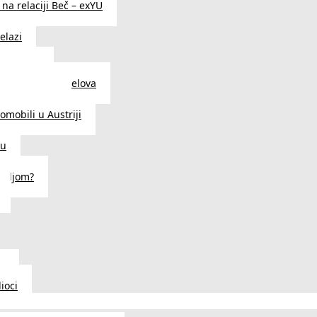
na relaciji Beč – exYU
elazi
i u Beču
i i prodavnice delova
a u Austriji
tomobili u Austriji
ču
deljom?
u
ioci