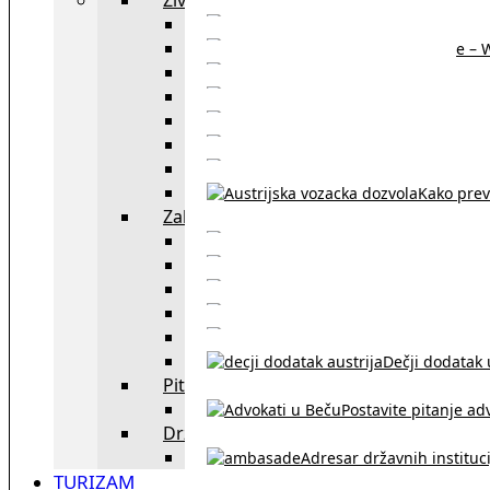
Sajtovi za 
Pomoć za stanovanje – 
Boravišne vize
Boravišne dozvole
Produž
Penziono osiguranje
Kako do austrijskog 
Kako prev
Zakon i pravo u Beču
exYU advokati 
Sudski tumači i prevodioc
Sklapanje br
Razvod braka u Austriji
Dečji dodatak u
Pitajte advokata
Postavite pitanje ad
Državne institucije
Adresar državnih instituci
TURIZAM