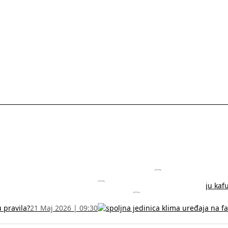
rodužite sertifikat na vreme!
5 Jul 2026 | 14:38
može dobiti
28 Jun 2026 | 09:32
 Vodič za RFZO obrazac
7 Jun 2026 | 10:09
u pravila?
21 Maj 2026 | 09:30