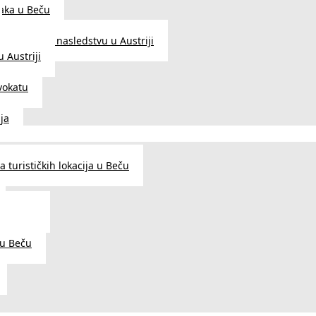
aka u Beču
Zakon o nasledstvu u Austriji
 Austriji
vokatu
ja
 turističkih lokacija u Beču
og šarma
prema
 u Beču