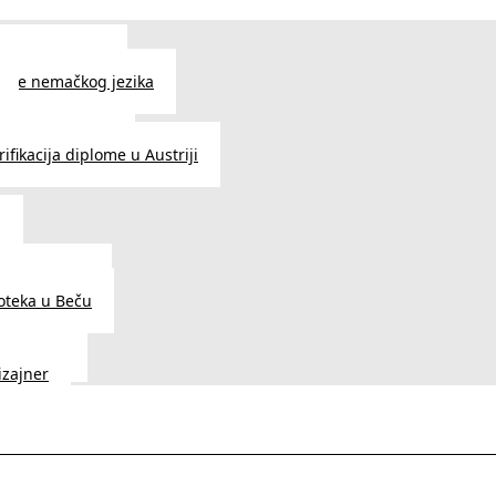
 jezika u Beču
čenje nemačkog jezika
e srpskog jezika
ifikacija diplome u Austriji
a
dnice u Beču
ioteka u Beču
a Vedunia
dizajner