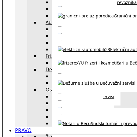
Spisak prevoznika 
Taksi službe u Beču
Granični pr
Auto
exYU automehaničar
Auto kuće, placev
Kupovina aut
Električni au
Frizeri i kozmetičari
exYU frizeri i kozmetičari u Be
Dežurne službe u Beču
Gde kupovati ne
Važni servisi
Ostalo
Ostali servisi
Kultura
exYU sport
exYU advokati u Beč
Sudski tumači i prevod
PRAVO
Život i rad u Austriji