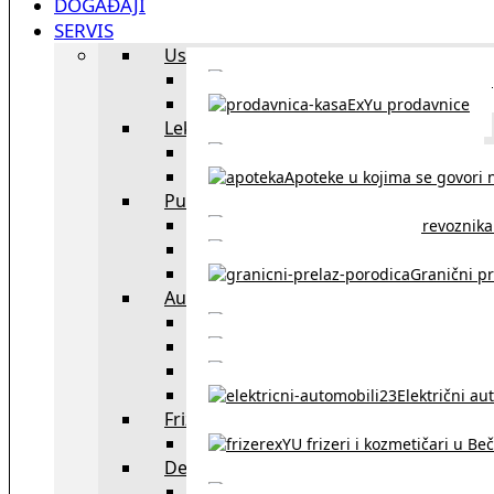
DOGAĐAJI
SERVIS
Uslužni objekti
exYU uslužni objekti u Beču
ExYu prodavnice
Lekari
exYU lekari u Beču
Apoteke u kojima se govori n
Putovanja
Spisak prevoznika 
Taksi službe u Beču
Granični pr
Auto
exYU automehaničar
Auto kuće, placev
Kupovina aut
Električni au
Frizeri i kozmetičari
exYU frizeri i kozmetičari u Be
Dežurne službe u Beču
Gde kupovati ne