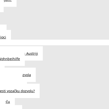
u
ioci
traženje posla u Austriji
Wohnbeihilfe
enje viza i dozvola
 u Austriji
državljanstva?
esti vozačku dozvolu?
u Beču
i