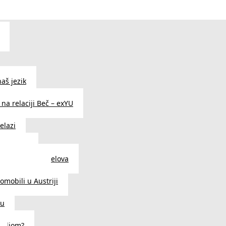
aš jezik
na relaciji Beč – exYU
elazi
i u Beču
i i prodavnice delova
a u Austriji
tomobili u Austriji
ču
deljom?