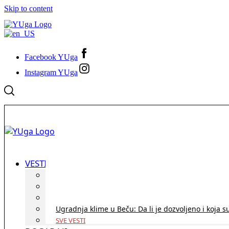
Skip to content
Facebook YUga
Instagram YUga
VESTI
ID Austria turneja 2026: Rešite sve bez termina i p
Koridor penzija u Austriji – da li se isplati i ko je 
Zdravstvena zaštita u Austriji za turiste iz Srbije:
Ugradnja klime u Beču: Da li je dozvoljeno i koja s
SVE VESTI