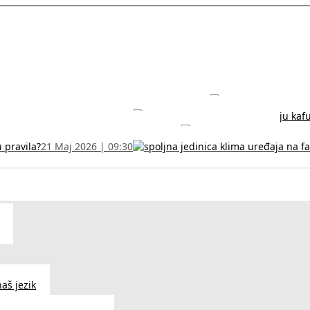
rodužite sertifikat na vreme!
5 Jul 2026 | 14:38
može dobiti
28 Jun 2026 | 09:32
 Vodič za RFZO obrazac
7 Jun 2026 | 10:09
u pravila?
21 Maj 2026 | 09:30
aš jezik