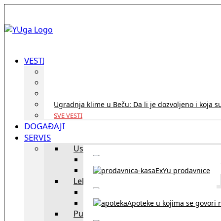
VESTI
ID Austria turneja 2026: Rešite sve bez termina i p
Koridor penzija u Austriji – da li se isplati i ko je 
Zdravstvena zaštita u Austriji za turiste iz Srbije:
Ugradnja klime u Beču: Da li je dozvoljeno i koja s
SVE VESTI
DOGAĐAJI
SERVIS
Uslužni objekti
exYU uslužni objekti u Beču
ExYu prodavnice
Lekari
exYU lekari u Beču
Apoteke u kojima se govori n
Putovanja