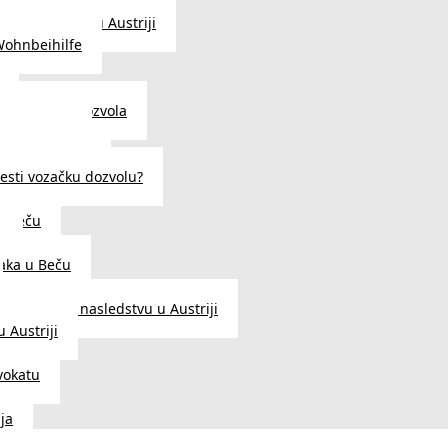
traženje posla u Austriji
Wohnbeihilfe
enje viza i dozvola
 u Austriji
državljanstva?
esti vozačku dozvolu?
u Beču
i
aka u Beču
Zakon o nasledstvu u Austriji
 Austriji
vokatu
ja