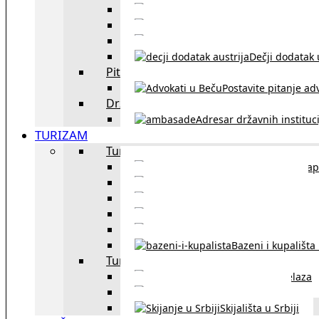
Sklapanje br
Razvod braka u Austriji
Dečji dodatak u
Pitajte advokata
Postavite pitanje ad
Državne institucije
Adresar državnih instituci
TURIZAM
Turizam u Austriji
Mapa
Turizam u Beču
Gradski prevoz u Beču
Inzbruk – grad italijansk
Obavezna zimska o
Bazeni i kupališta
Turizam u regionu
Spisak graničnih prelaza
Putarine u regionu
Skijališta u Srbiji