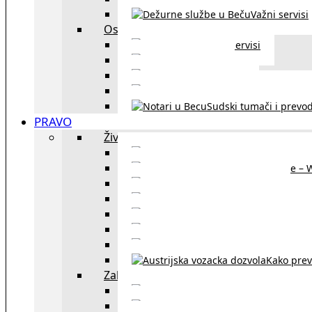
Važni servisi
Ostalo
Ostali servisi
Kultura
exYU sport
exYU advokati u Beč
Sudski tumači i prevod
PRAVO
Život i rad u Austriji
Sajtovi za 
Pomoć za stanovanje – 
Boravišne vize
Boravišne dozvole
Produž
Penziono osiguranje
Kako do austrijskog 
Kako prev
Zakon i pravo u Beču
exYU advokati 
Sudski tumači i prevodioc