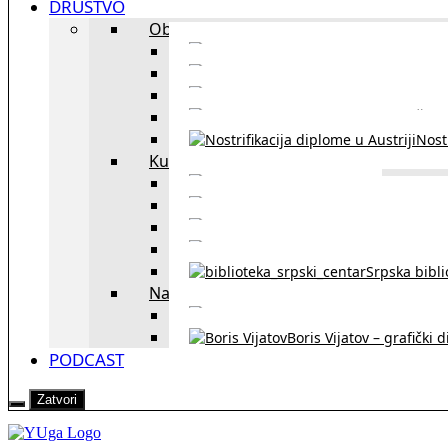
DRUŠTVO
Obrazovanje
Kursevi nemačkog
Portal za u
Studiranje u Beču
Škol
Nostr
Kultura
Likovi i dela
Zapisi iz rasejanj
Zapisi iz zavičaja
Verske zaje
Srpska bibl
Naši u Beču
Jezička škol
Boris Vijatov – grafički 
PODCAST
Zatvori