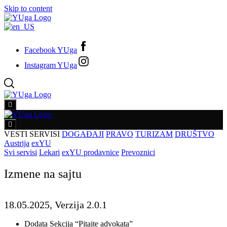
Skip to content
Facebook YUga
Instagram YUga
VESTI
SERVISI
DOGAĐAJI
PRAVO
TURIZAM
DRUŠTVO
Austrija
exYU
Svi servisi
Lekari
exYU prodavnice
Prevoznici
Izmene na sajtu
18.05.2025, Verzija 2.0.1
Dodata Sekcija “Pitajte advokata”