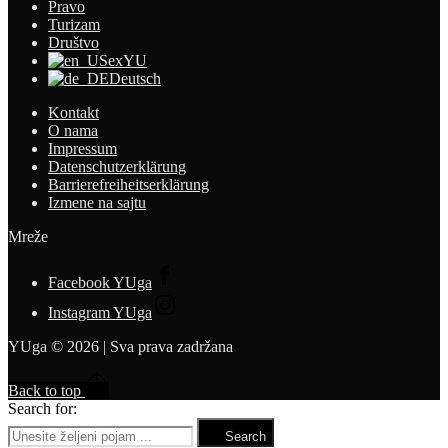
Pravo
Turizam
Društvo
exYU
Deutsch
Kontakt
O nama
Impressum
Datenschutzerklärung
Barrierefreiheitserklärung
Izmene na sajtu
Mreže
Facebook YUga
Instagram YUga
YUga © 2026 | Sva prava zadržana
Back to top
Search for:
Search