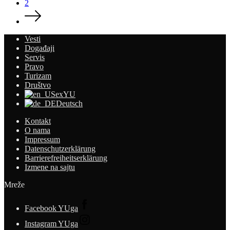
2
Vesti
Događaji
Servis
Pravo
Turizam
Društvo
exYU
Deutsch
Kontakt
O nama
Impressum
Datenschutzerklärung
Barrierefreiheitserklärung
Izmene na sajtu
Mreže
Facebook YUga
Instagram YUga