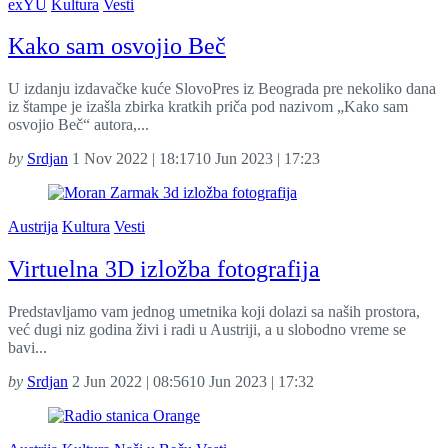
exYU
Kultura
Vesti
Kako sam osvojio Beč
U izdanju izdavačke kuće SlovoPres iz Beograda pre nekoliko dana
iz štampe je izašla zbirka kratkih priča pod nazivom „Kako sam
osvojio Beč“ autora,...
by
Srdjan
1 Nov 2022 | 18:17
10 Jun 2023 | 17:23
Austrija
Kultura
Vesti
Virtuelna 3D izložba fotografija
Predstavljamo vam jednog umetnika koji dolazi sa naših prostora,
već dugi niz godina živi i radi u Austriji, a u slobodno vreme se
bavi...
by
Srdjan
2 Jun 2022 | 08:56
10 Jun 2023 | 17:32