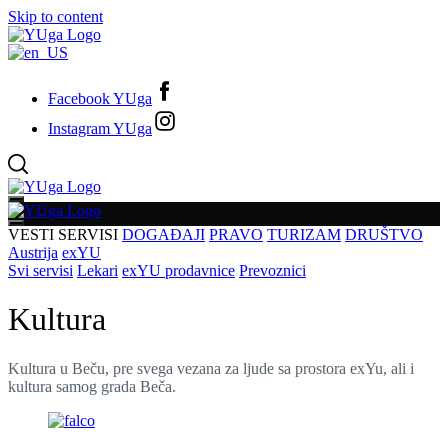
Skip to content
Facebook YUga
Instagram YUga
VESTI
SERVISI
DOGAĐAJI
PRAVO
TURIZAM
DRUŠTVO
Austrija
exYU
Svi servisi
Lekari
exYU prodavnice
Prevoznici
Kultura
Kultura u Beču, pre svega vezana za ljude sa prostora exYu, ali i
kultura samog grada Beča.