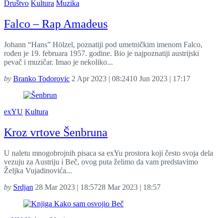
Društvo
Kultura
Muzika
Falco – Rap Amadeus
Johann “Hans” Hölzel, poznatiji pod umetničkim imenom Falco,
rođen je 19. februara 1957. godine. Bio je najpoznatiji austrijski
pevač i muzičar. Imao je nekoliko...
by
Branko Todorovic
2 Apr 2023 | 08:24
10 Jun 2023 | 17:17
exYU
Kultura
Kroz vrtove Šenbruna
U naletu mnogobrojnih pisaca sa exYu prostora koji često svoja dela
vezuju za Austriju i Beč, ovog puta želimo da vam predstavimo
Željka Vujadinovića...
by
Srdjan
28 Mar 2023 | 18:57
28 Mar 2023 | 18:57