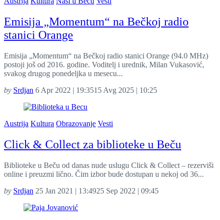
Austrija
Kultura
Naši u Beču
Vesti
Emisija „Momentum“ na Bečkoj radio
stanici Orange
Emisija „Momentum“ na Bečkoj radio stanici Orange (94.0 MHz)
postoji još od 2016. godine. Voditelj i urednik, Milan Vukasović,
svakog drugog ponedeljka u mesecu...
by
Srdjan
6 Apr 2022 | 19:35
15 Avg 2025 | 10:25
Austrija
Kultura
Obrazovanje
Vesti
Click & Collect za biblioteke u Beču
Biblioteke u Beču od danas nude uslugu Click & Collect – rezerviši
online i preuzmi lično. Čim izbor bude dostupan u nekoj od 36...
by
Srdjan
25 Jan 2021 | 13:49
25 Sep 2022 | 09:45