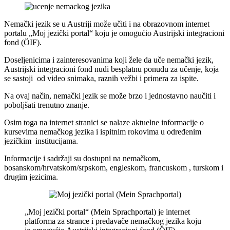
Nemački jezik se u Austriji može učiti i na obrazovnom internet
portalu „Moj jezički portal“ koju je omogućio Austrijski integracioni
fond (ÖIF).
Doseljenicima i zainteresovanima koji žele da uče nemački jezik,
Austrijski integracioni fond nudi besplatnu ponudu za učenje, koja
se sastoji od video snimaka, raznih vežbi i primera za ispite.
Na ovaj način, nemački jezik se može brzo i jednostavno naučiti i
poboljšati trenutno znanje.
Osim toga na internet stranici se nalaze aktuelne informacije o
kursevima nemačkog jezika i ispitnim rokovima u određenim
jezičkim institucijama.
Informacije i sadržaji
su dostupni na nemačkom,
bosanskom/hrvatskom/srpskom, engleskom, francuskom , turskom i
drugim jezicima.
„Moj jezički portal“ (Mein Sprachportal) je internet
platforma za strance i predavače nemačkog jezika koju