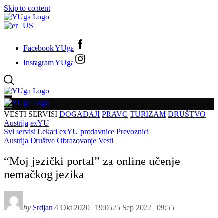
Skip to content
Facebook YUga
Instagram YUga
VESTI
SERVISI
DOGAĐAJI
PRAVO
TURIZAM
DRUŠTVO
Austrija
exYU
Svi servisi
Lekari
exYU prodavnice
Prevoznici
Austrija
Društvo
Obrazovanje
Vesti
“Moj jezički portal” za online učenje
nemačkog jezika
by
Srdjan
4 Okt 2020 | 19:05
25 Sep 2022 | 09:55