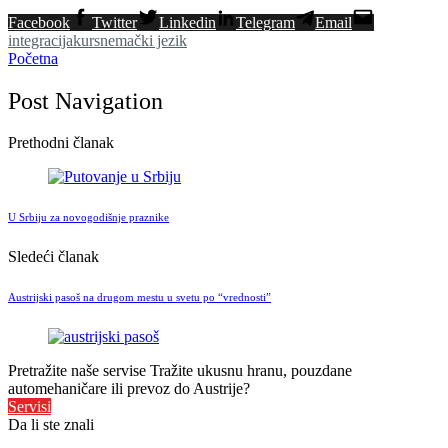
Facebook
Twitter
Linkedin
Telegram
Email
integracija
kurs
nemački jezik
Početna
Post Navigation
Prethodni članak
U Srbiju za novogodišnje praznike
Sledeći članak
Austrijski pasoš na drugom mestu u svetu po “vrednosti”
Pretražite naše servise
Tražite ukusnu hranu, pouzdane
automehaničare ili prevoz do Austrije?
Servisi
Da li ste znali