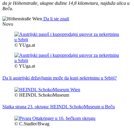
da je Höhenstraße, ukupne dužine 14,8 kilometara, najduža ulica u
Beču.
Da li ste znali
Novo
© YUga.at
© YUga.at
Da li austrijski državljanin može da kupi nekretninu u Srbiji?
© HEINDL SchokoMuseum
Slatka strana 23. okruga: HEINDL SchokoMuseum u Beču
© C.Stadler/Bwag