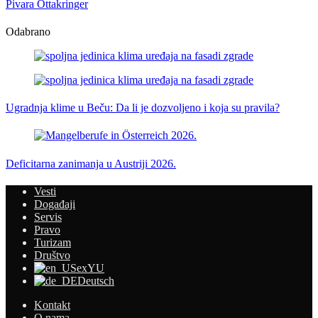
Pivara Ottakringer
Odabrano
Ugradnja klime u Beču: Da li je dozvoljeno i koja su pravila?
Deficitarna zanimanja u Austriji 2026.
Vesti
Događaji
Servis
Pravo
Turizam
Društvo
exYU
Deutsch
Kontakt
O nama