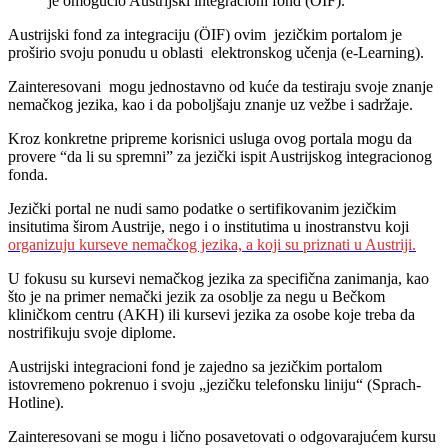
je omogućio Austrijski integracioni fond (ÖIF).
Austrijski fond za integraciju (ÖIF) ovim jezičkim portalom je
proširio svoju ponudu u oblasti elektronskog učenja (e-Learning).
Zainteresovani mogu jednostavno od kuće da testiraju svoje znanje
nemačkog jezika, kao i da poboljšaju znanje uz vežbe i sadržaje.
Kroz konkretne pripreme korisnici usluga ovog portala mogu da
provere “da li su spremni” za jezički ispit Austrijskog integracionog
fonda.
Jezički portal ne nudi samo podatke o sertifikovanim jezičkim
insitutima širom Austrije, nego i o institutima u inostranstvu koji
organizuju kurseve nemačkog jezika, a koji su priznati u Austriji.
U fokusu su kursevi nemačkog jezika za specifična zanimanja, kao
što je na primer nemački jezik za osoblje za negu u Bečkom
kliničkom centru (AKH) ili kursevi jezika za osobe koje treba da
nostrifikuju svoje diplome.
Austrijski integracioni fond je zajedno sa jezičkim portalom
istovremeno pokrenuo i svoju „jezičku telefonsku liniju“ (Sprach-
Hotline).
Zainteresovani se mogu i lično posavetovati o odgovarajućem kursu