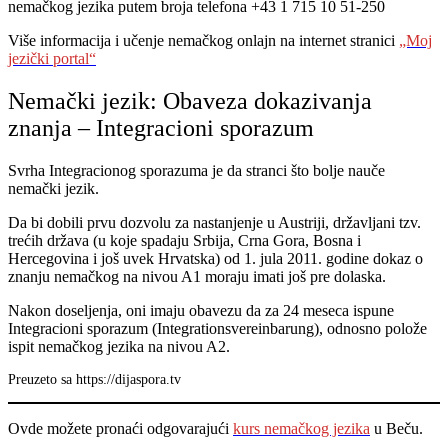
nemačkog jezika putem broja telefona +43 1 715 10 51-250
Više informacija i učenje nemačkog onlajn na internet stranici
„Moj
jezički portal“
Nemački jezik: Obaveza dokazivanja
znanja – Integracioni sporazum
Svrha Integracionog sporazuma je da stranci što bolje nauče
nemački jezik.
Da bi dobili prvu dozvolu za nastanjenje u Austriji, državljani tzv.
trećih država (u koje spadaju Srbija, Crna Gora, Bosna i
Hercegovina i još uvek Hrvatska) od 1. jula 2011. godine dokaz o
znanju nemačkog na nivou A1 moraju imati još pre dolaska.
Nakon doseljenja, oni imaju obavezu da za 24 meseca ispune
Integracioni sporazum (Integrationsvereinbarung), odnosno polože
ispit nemačkog jezika na nivou A2.
Preuzeto sa https://dijaspora.tv
Ovde možete pronaći odgovarajući
kurs nemačkog jezika
u Beču.