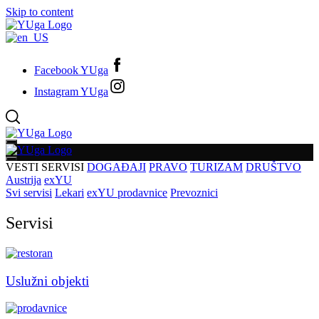
Skip to content
Facebook YUga
Instagram YUga
VESTI
SERVISI
DOGAĐAJI
PRAVO
TURIZAM
DRUŠTVO
Austrija
exYU
Svi servisi
Lekari
exYU prodavnice
Prevoznici
Servisi
Uslužni objekti