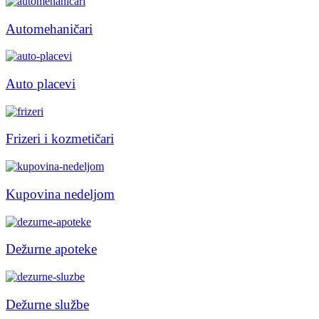
Automehaničari
Auto placevi
Frizeri i kozmetičari
Kupovina nedeljom
Dežurne apoteke
Dežurne službe