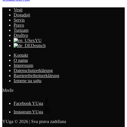
Vesti
Događaji
Servis
Pravo
Turizam
Društvo
exYU
Deutsch
Kontakt
O nama
Impressum
Datenschutzerklärung
Barrierefreiheitserklärung
Izmene na sajtu
Mreže
Facebook YUga
Instagram YUga
YUga © 2026 | Sva prava zadržana