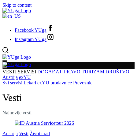
Skip to content
Facebook YUga
Instagram YUga
VESTI
SERVISI
DOGAĐAJI
PRAVO
TURIZAM
DRUŠTVO
Austrija
exYU
Svi servisi
Lekari
exYU prodavnice
Prevoznici
Vesti
Najnovije vesti
Austrija
Vesti
Život i rad