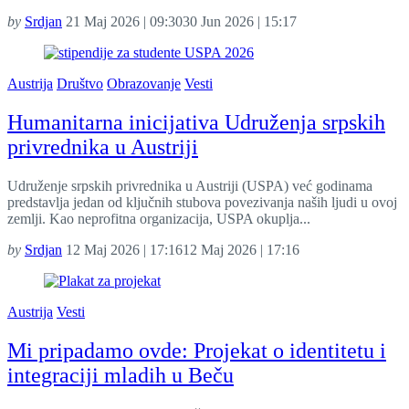
by
Srdjan
21 Maj 2026 | 09:30
30 Jun 2026 | 15:17
Austrija
Društvo
Obrazovanje
Vesti
Humanitarna inicijativa Udruženja srpskih
privrednika u Austriji
Udruženje srpskih privrednika u Austriji (USPA) već godinama
predstavlja jedan od ključnih stubova povezivanja naših ljudi u ovoj
zemlji. Kao neprofitna organizacija, USPA okuplja...
by
Srdjan
12 Maj 2026 | 17:16
12 Maj 2026 | 17:16
Austrija
Vesti
Mi pripadamo ovde: Projekat o identitetu i
integraciji mladih u Beču