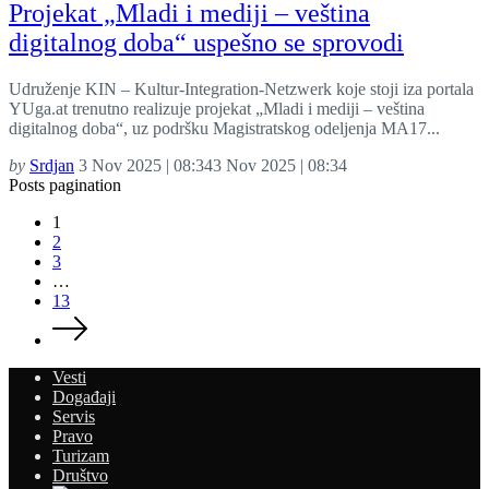
Projekat „Mladi i mediji – veština
digitalnog doba“ uspešno se sprovodi
Udruženje KIN – Kultur-Integration-Netzwerk koje stoji iza portala
YUga.at trenutno realizuje projekat „Mladi i mediji – veština
digitalnog doba“, uz podršku Magistratskog odeljenja MA17...
by
Srdjan
3 Nov 2025 | 08:34
3 Nov 2025 | 08:34
Posts pagination
1
2
3
…
13
Vesti
Događaji
Servis
Pravo
Turizam
Društvo