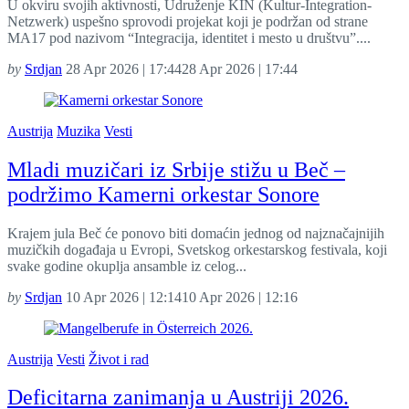
U okviru svojih aktivnosti, Udruženje KIN (Kultur-Integration-
Netzwerk) uspešno sprovodi projekat koji je podržan od strane
MA17 pod nazivom “Integracija, identitet i mesto u društvu”....
by
Srdjan
28 Apr 2026 | 17:44
28 Apr 2026 | 17:44
Austrija
Muzika
Vesti
Mladi muzičari iz Srbije stižu u Beč –
podržimo Kamerni orkestar Sonore
Krajem jula Beč će ponovo biti domaćin jednog od najznačajnijih
muzičkih događaja u Evropi, Svetskog orkestarskog festivala, koji
svake godine okuplja ansamble iz celog...
by
Srdjan
10 Apr 2026 | 12:14
10 Apr 2026 | 12:16
Austrija
Vesti
Život i rad
Deficitarna zanimanja u Austriji 2026.