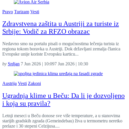
Pravo
Turizam
Vesti
Zdravstvena zaštita u Austriji za turiste iz
Srbije: Vodič za RFZO obrazac
Nedavno smo na portalu pisali o mogućnostima lečenja turista iz
regiona tokom boravka u Austriji. Dok državljani zemalja članica
Evropske unije koriste Evropsku karticu...
by
Srdjan
7 Jun 2026 | 10:09
7 Jun 2026 | 10:30
Austrija
Vesti
Zakoni
Ugradnja klime u Beču: Da li je dozvoljeno
i koja su pravila?
Letnji meseci u Beču donose sve više temperature, a u stanovima
starijih gradskih zgrada (Gemeindebau) živa u termometru neretko
prelaze i 30 stepeni Celzijusa....