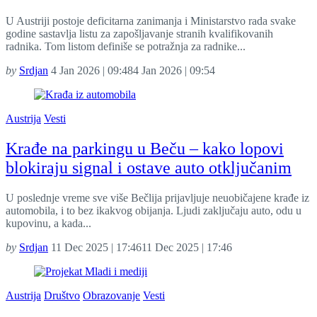
U Austriji postoje deficitarna zanimanja i Ministarstvo rada svake
godine sastavlja listu za zapošljavanje stranih kvalifikovanih
radnika. Tom listom definiše se potražnja za radnike...
by
Srdjan
4 Jan 2026 | 09:48
4 Jan 2026 | 09:54
Austrija
Vesti
Krađe na parkingu u Beču – kako lopovi
blokiraju signal i ostave auto otključanim
U poslednje vreme sve više Bečlija prijavljuje neuobičajene krađe iz
automobila, i to bez ikakvog obijanja. Ljudi zaključaju auto, odu u
kupovinu, a kada...
by
Srdjan
11 Dec 2025 | 17:46
11 Dec 2025 | 17:46
Austrija
Društvo
Obrazovanje
Vesti