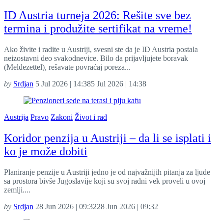
ID Austria turneja 2026: Rešite sve bez
termina i produžite sertifikat na vreme!
Ako živite i radite u Austriji, svesni ste da je ID Austria postala
neizostavni deo svakodnevice. Bilo da prijavljujete boravak
(Meldezettel), rešavate povraćaj poreza...
by
Srdjan
5 Jul 2026 | 14:38
5 Jul 2026 | 14:38
Austrija
Pravo
Zakoni
Život i rad
Koridor penzija u Austriji – da li se isplati i
ko je može dobiti
Planiranje penzije u Austriji jedno je od najvažnijih pitanja za ljude
sa prostora bivše Jugoslavije koji su svoj radni vek proveli u ovoj
zemlji....
by
Srdjan
28 Jun 2026 | 09:32
28 Jun 2026 | 09:32