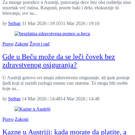
Za mnoge porodice u Austriji, putovanja dece bez oba roditelja nisu
izuzetak već rutina. Raspusti, posete baki i deki, ekskurzije ili
letovanja, sve su...
by
Srdjan
31 Mar 2026 | 19:10
31 Mar 2026 | 19:10
Pravo
Zakoni
Život i rad
Gde u Beču može da se leči čovek bez
zdravstvenog osiguranja?
U Austriji gotovo svi imaju zdravstveno osiguranje, ali ipak postoje
ljudi koji iz raznih razloga ostanu van sistema. To mogu biti osobe
koje su...
by
Srdjan
14 Mar 2026 | 14:48
14 Mar 2026 | 14:48
Pravo
Zakoni
Kazne u Austriji: kada morate da platite, a