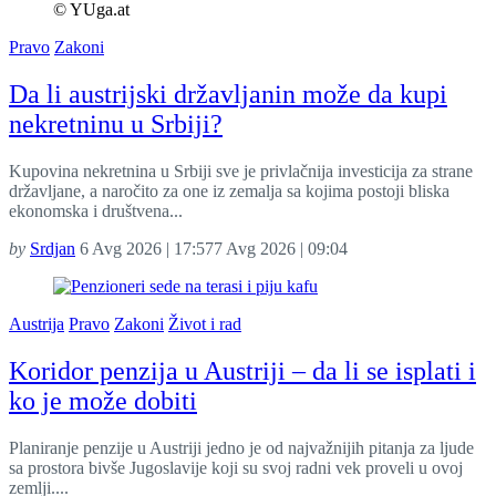
© YUga.at
Pravo
Zakoni
Da li austrijski državljanin može da kupi
nekretninu u Srbiji?
Kupovina nekretnina u Srbiji sve je privlačnija investicija za strane
državljane, a naročito za one iz zemalja sa kojima postoji bliska
ekonomska i društvena...
by
Srdjan
6 Avg 2026 | 17:57
7 Avg 2026 | 09:04
Austrija
Pravo
Zakoni
Život i rad
Koridor penzija u Austriji – da li se isplati i
ko je može dobiti
Planiranje penzije u Austriji jedno je od najvažnijih pitanja za ljude
sa prostora bivše Jugoslavije koji su svoj radni vek proveli u ovoj
zemlji....