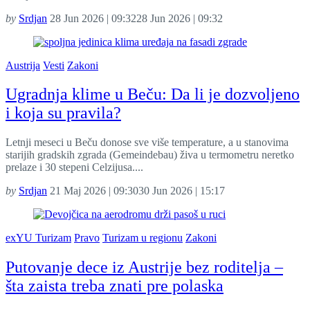
by
Srdjan
28 Jun 2026 | 09:32
28 Jun 2026 | 09:32
Austrija
Vesti
Zakoni
Ugradnja klime u Beču: Da li je dozvoljeno
i koja su pravila?
Letnji meseci u Beču donose sve više temperature, a u stanovima
starijih gradskih zgrada (Gemeindebau) živa u termometru neretko
prelaze i 30 stepeni Celzijusa....
by
Srdjan
21 Maj 2026 | 09:30
30 Jun 2026 | 15:17
exYU Turizam
Pravo
Turizam u regionu
Zakoni
Putovanje dece iz Austrije bez roditelja –
šta zaista treba znati pre polaska