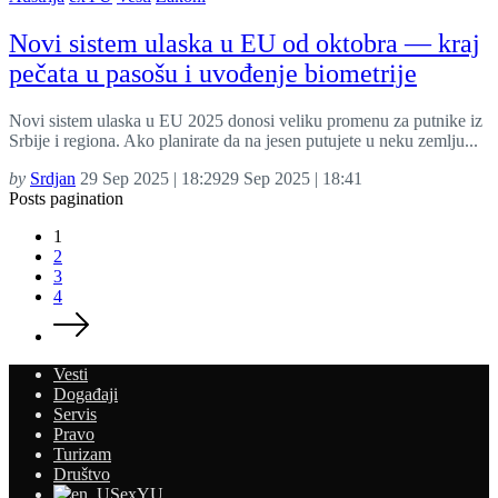
Novi sistem ulaska u EU od oktobra — kraj
pečata u pasošu i uvođenje biometrije
Novi sistem ulaska u EU 2025 donosi veliku promenu za putnike iz
Srbije i regiona. Ako planirate da na jesen putujete u neku zemlju...
by
Srdjan
29 Sep 2025 | 18:29
29 Sep 2025 | 18:41
Posts pagination
1
2
3
4
Vesti
Događaji
Servis
Pravo
Turizam
Društvo
exYU