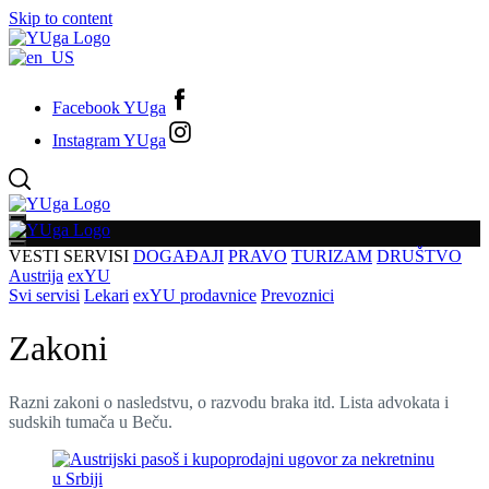
Skip to content
Facebook YUga
Instagram YUga
VESTI
SERVISI
DOGAĐAJI
PRAVO
TURIZAM
DRUŠTVO
Austrija
exYU
Svi servisi
Lekari
exYU prodavnice
Prevoznici
Zakoni
Razni zakoni o nasledstvu, o razvodu braka itd. Lista advokata i
sudskih tumača u Beču.