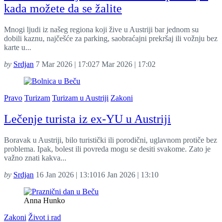
kada možete da se žalite
Mnogi ljudi iz našeg regiona koji žive u Austriji bar jednom su
dobili kaznu, najčešće za parking, saobraćajni prekršaj ili vožnju bez
karte u...
by
Srdjan
7 Mar 2026 | 17:02
7 Mar 2026 | 17:02
Pravo
Turizam
Turizam u Austriji
Zakoni
Lečenje turista iz ex-YU u Austriji
Boravak u Austriji, bilo turistički ili porodični, uglavnom protiče bez
problema. Ipak, bolest ili povreda mogu se desiti svakome. Zato je
važno znati kakva...
by
Srdjan
16 Jan 2026 | 13:10
16 Jan 2026 | 13:10
Anna Hunko
Zakoni
Život i rad