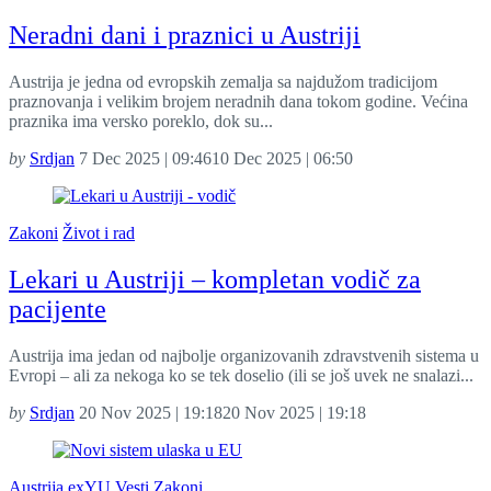
Neradni dani i praznici u Austriji
Austrija je jedna od evropskih zemalja sa najdužom tradicijom
praznovanja i velikim brojem neradnih dana tokom godine. Većina
praznika ima versko poreklo, dok su...
by
Srdjan
7 Dec 2025 | 09:46
10 Dec 2025 | 06:50
Zakoni
Život i rad
Lekari u Austriji – kompletan vodič za
pacijente
Austrija ima jedan od najbolje organizovanih zdravstvenih sistema u
Evropi – ali za nekoga ko se tek doselio (ili se još uvek ne snalazi...
by
Srdjan
20 Nov 2025 | 19:18
20 Nov 2025 | 19:18
Austrija
exYU
Vesti
Zakoni