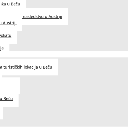
aka u Beču
Zakon o nasledstvu u Austriji
 Austriji
vokatu
ja
 turističkih lokacija u Beču
og šarma
prema
 u Beču