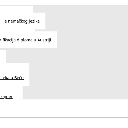
 jezika u Beču
čenje nemačkog jezika
e srpskog jezika
ifikacija diplome u Austriji
a
dnice u Beču
ioteka u Beču
a Vedunia
dizajner