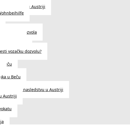
traženje posla u Austriji
Wohnbeihilfe
enje viza i dozvola
 u Austriji
državljanstva?
esti vozačku dozvolu?
u Beču
i
aka u Beču
Zakon o nasledstvu u Austriji
 Austriji
vokatu
ja