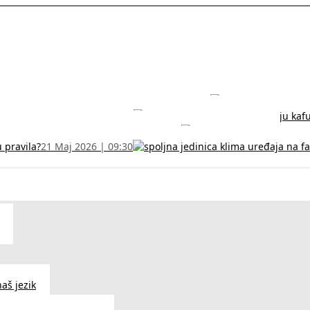
rodužite sertifikat na vreme!
5 Jul 2026 | 14:38
može dobiti
28 Jun 2026 | 09:32
 Vodič za RFZO obrazac
7 Jun 2026 | 10:09
u pravila?
21 Maj 2026 | 09:30
aš jezik