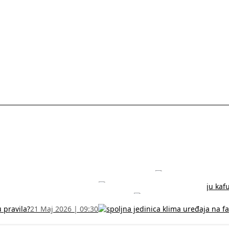
rodužite sertifikat na vreme!
5 Jul 2026 | 14:38
može dobiti
28 Jun 2026 | 09:32
 Vodič za RFZO obrazac
7 Jun 2026 | 10:09
u pravila?
21 Maj 2026 | 09:30