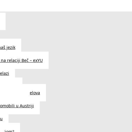
aš jezik
na relaciji Beč – exYU
elazi
i u Beču
i i prodavnice delova
a u Austriji
tomobili u Austriji
ču
deljom?