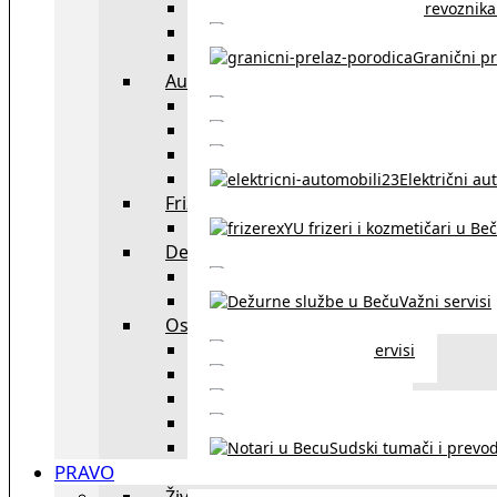
Spisak prevoznika 
Taksi službe u Beču
Granični pr
Auto
exYU automehaničar
Auto kuće, placev
Kupovina aut
Električni au
Frizeri i kozmetičari
exYU frizeri i kozmetičari u Be
Dežurne službe u Beču
Gde kupovati ne
Važni servisi
Ostalo
Ostali servisi
Kultura
exYU sport
exYU advokati u Beč
Sudski tumači i prevod
PRAVO
Život i rad u Austriji