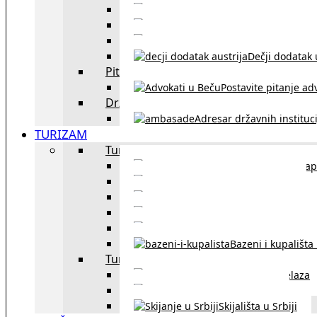
Sklapanje br
Razvod braka u Austriji
Dečji dodatak u
Pitajte advokata
Postavite pitanje ad
Državne institucije
Adresar državnih instituci
TURIZAM
Turizam u Austriji
Mapa
Turizam u Beču
Gradski prevoz u Beču
Inzbruk – grad italijansk
Obavezna zimska o
Bazeni i kupališta
Turizam u regionu
Spisak graničnih prelaza
Putarine u regionu
Skijališta u Srbiji