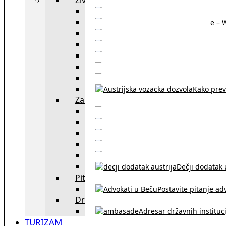
Sajtovi za 
Pomoć za stanovanje – 
Boravišne vize
Boravišne dozvole
Produž
Penziono osiguranje
Kako do austrijskog 
Kako prev
Zakon i pravo u Beču
exYU advokati 
Sudski tumači i prevodioc
Sklapanje br
Razvod braka u Austriji
Dečji dodatak u
Pitajte advokata
Postavite pitanje ad
Državne institucije
Adresar državnih instituci
TURIZAM