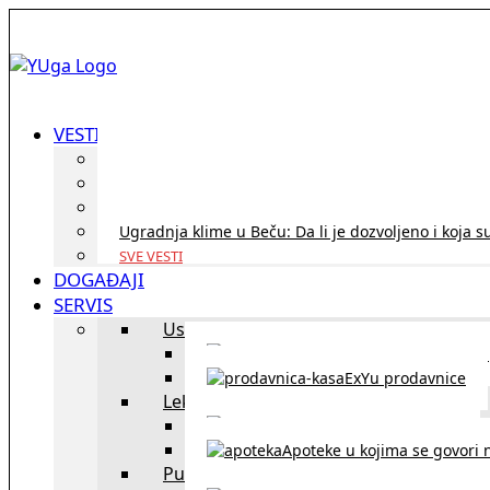
VESTI
ID Austria turneja 2026: Rešite sve bez termina i p
Koridor penzija u Austriji – da li se isplati i ko je 
Zdravstvena zaštita u Austriji za turiste iz Srbije:
Ugradnja klime u Beču: Da li je dozvoljeno i koja s
SVE VESTI
DOGAĐAJI
SERVIS
Uslužni objekti
exYU uslužni objekti u Beču
ExYu prodavnice
Lekari
exYU lekari u Beču
Apoteke u kojima se govori n
Putovanja