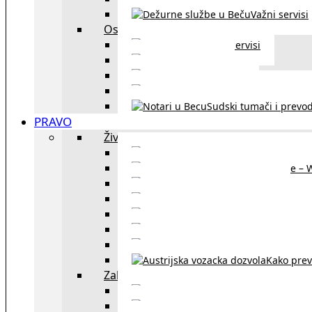
Važni servisi
Ostalo
Ostali servisi
Kultura
exYU sport
exYU advokati u Beč
Sudski tumači i prevod
PRAVO
Život i rad u Austriji
Sajtovi za 
Pomoć za stanovanje – 
Boravišne vize
Boravišne dozvole
Produž
Penziono osiguranje
Kako do austrijskog 
Kako prev
Zakon i pravo u Beču
exYU advokati 
Sudski tumači i prevodioc