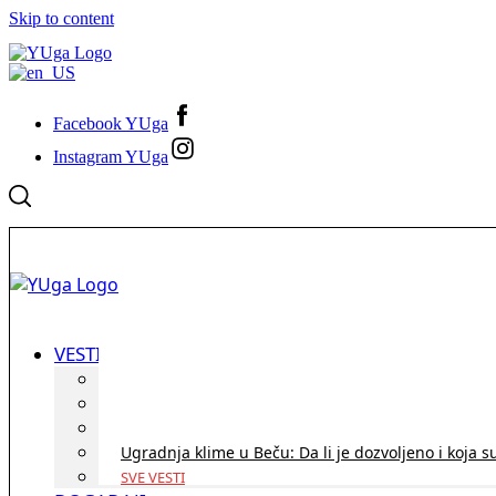
Skip to content
Facebook YUga
Instagram YUga
VESTI
ID Austria turneja 2026: Rešite sve bez termina i p
Koridor penzija u Austriji – da li se isplati i ko je 
Zdravstvena zaštita u Austriji za turiste iz Srbije:
Ugradnja klime u Beču: Da li je dozvoljeno i koja s
SVE VESTI