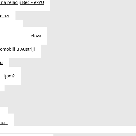
na relaciji Beč – exYU
elazi
i u Beču
i i prodavnice delova
a u Austriji
tomobili u Austriji
ču
deljom?
u
ioci