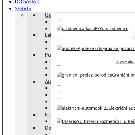
DOGAĐAJI
SERVIS
Uslužni objekti
exYU uslužni objekti u Beču
ExYu prodavnice
Lekari
exYU lekari u Beču
Apoteke u kojima se govori n
Putovanja
Spisak prevoznika 
Taksi službe u Beču
Granični pr
Auto
exYU automehaničar
Auto kuće, placev
Kupovina aut
Električni au
Frizeri i kozmetičari
exYU frizeri i kozmetičari u Be
Dežurne službe u Beču
Gde kupovati ne