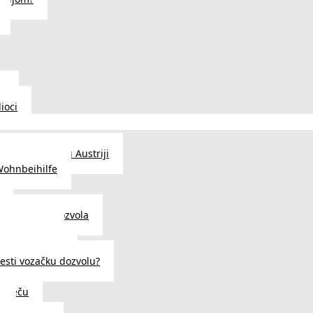
u
ioci
traženje posla u Austriji
Wohnbeihilfe
enje viza i dozvola
 u Austriji
državljanstva?
esti vozačku dozvolu?
u Beču
i