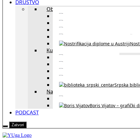
DRUŠTVO
Obrazovanje
Kursevi nemačkog
Portal za u
Studiranje u Beču
Škol
Nostr
Kultura
Likovi i dela
Zapisi iz rasejanj
Zapisi iz zavičaja
Verske zaje
Srpska bibl
Naši u Beču
Jezička škol
Boris Vijatov – grafički 
PODCAST
Zatvori