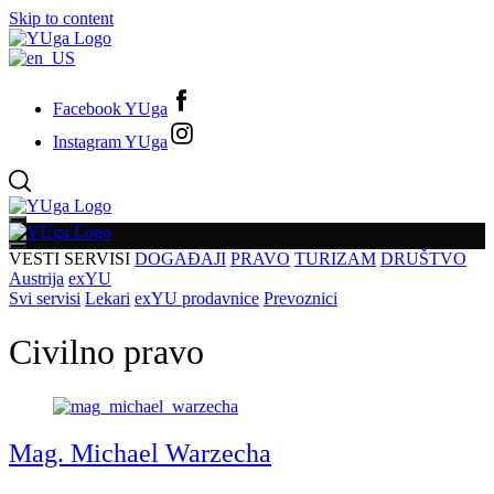
Skip to content
Facebook YUga
Instagram YUga
VESTI
SERVISI
DOGAĐAJI
PRAVO
TURIZAM
DRUŠTVO
Austrija
exYU
Svi servisi
Lekari
exYU prodavnice
Prevoznici
Civilno pravo
Mag. Michael Warzecha