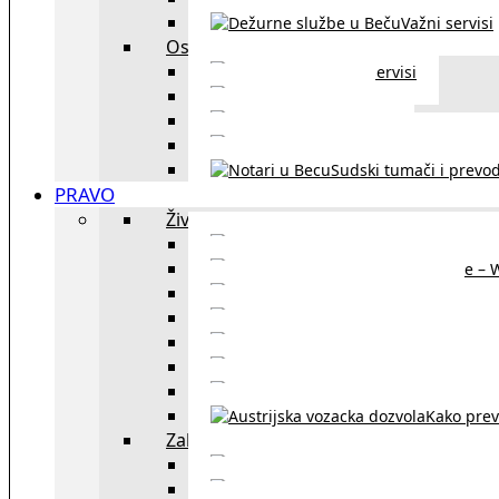
Važni servisi
Ostalo
Ostali servisi
Kultura
exYU sport
exYU advokati u Beč
Sudski tumači i prevod
PRAVO
Život i rad u Austriji
Sajtovi za 
Pomoć za stanovanje – 
Boravišne vize
Boravišne dozvole
Produž
Penziono osiguranje
Kako do austrijskog 
Kako prev
Zakon i pravo u Beču
exYU advokati 
Sudski tumači i prevodioc