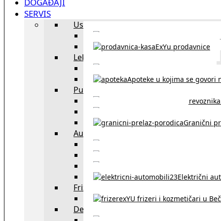
DOGAĐAJI
SERVIS
Uslužni objekti
exYU uslužni objekti u Beču
ExYu prodavnice
Lekari
exYU lekari u Beču
Apoteke u kojima se govori n
Putovanja
Spisak prevoznika 
Taksi službe u Beču
Granični pr
Auto
exYU automehaničar
Auto kuće, placev
Kupovina aut
Električni au
Frizeri i kozmetičari
exYU frizeri i kozmetičari u Be
Dežurne službe u Beču
Gde kupovati ne