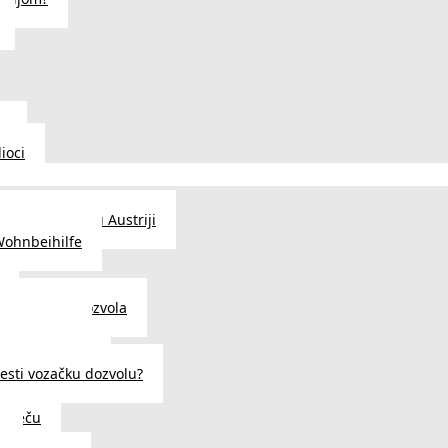
u
ioci
traženje posla u Austriji
Wohnbeihilfe
enje viza i dozvola
 u Austriji
državljanstva?
esti vozačku dozvolu?
u Beču
i