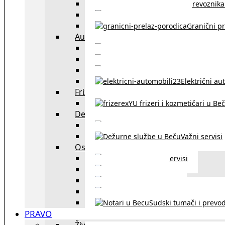
Spisak prevoznika 
Taksi službe u Beču
Granični pr
Auto
exYU automehaničar
Auto kuće, placev
Kupovina aut
Električni au
Frizeri i kozmetičari
exYU frizeri i kozmetičari u Be
Dežurne službe u Beču
Gde kupovati ne
Važni servisi
Ostalo
Ostali servisi
Kultura
exYU sport
exYU advokati u Beč
Sudski tumači i prevod
PRAVO
Život i rad u Austriji