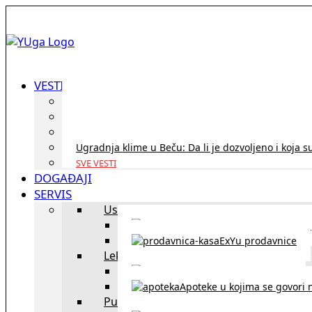
VESTI
ID Austria turneja 2026: Rešite sve bez termina i p
Koridor penzija u Austriji – da li se isplati i ko je 
Zdravstvena zaštita u Austriji za turiste iz Srbije:
Ugradnja klime u Beču: Da li je dozvoljeno i koja s
SVE VESTI
DOGAĐAJI
SERVIS
Uslužni objekti
exYU uslužni objekti u Beču
ExYu prodavnice
Lekari
exYU lekari u Beču
Apoteke u kojima se govori n
Putovanja