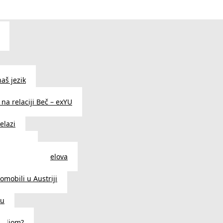
aš jezik
na relaciji Beč – exYU
elazi
i u Beču
i i prodavnice delova
a u Austriji
tomobili u Austriji
ču
deljom?