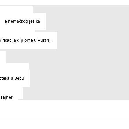
 jezika u Beču
čenje nemačkog jezika
e srpskog jezika
ifikacija diplome u Austriji
a
dnice u Beču
ioteka u Beču
a Vedunia
dizajner