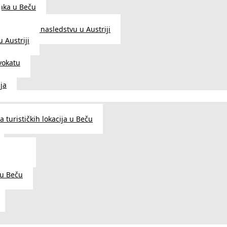
aka u Beču
Zakon o nasledstvu u Austriji
 Austriji
vokatu
ja
 turističkih lokacija u Beču
og šarma
prema
 u Beču