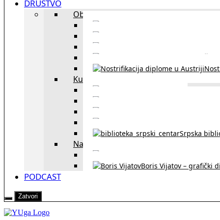
DRUŠTVO
Obrazovanje
Kursevi nemačkog
Portal za u
Studiranje u Beču
Škol
Nostr
Kultura
Likovi i dela
Zapisi iz rasejanj
Zapisi iz zavičaja
Verske zaje
Srpska bibl
Naši u Beču
Jezička škol
Boris Vijatov – grafički 
PODCAST
Zatvori