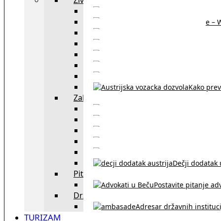
Sajtovi za 
Pomoć za stanovanje – 
Boravišne vize
Boravišne dozvole
Produž
Penziono osiguranje
Kako do austrijskog 
Kako prev
Zakon i pravo u Beču
exYU advokati 
Sudski tumači i prevodioc
Sklapanje br
Razvod braka u Austriji
Dečji dodatak u
Pitajte advokata
Postavite pitanje ad
Državne institucije
Adresar državnih instituci
TURIZAM