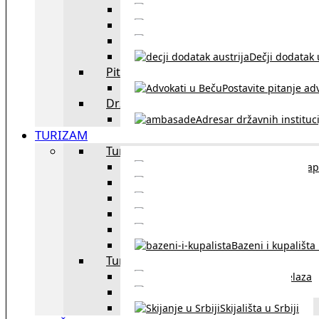
Sklapanje br
Razvod braka u Austriji
Dečji dodatak u
Pitajte advokata
Postavite pitanje ad
Državne institucije
Adresar državnih instituci
TURIZAM
Turizam u Austriji
Mapa
Turizam u Beču
Gradski prevoz u Beču
Inzbruk – grad italijansk
Obavezna zimska o
Bazeni i kupališta
Turizam u regionu
Spisak graničnih prelaza
Putarine u regionu
Skijališta u Srbiji