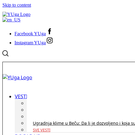
Skip to content
Facebook YUga
Instagram YUga
VESTI
ID Austria turneja 2026: Rešite sve bez termina i p
Koridor penzija u Austriji – da li se isplati i ko je 
Zdravstvena zaštita u Austriji za turiste iz Srbije:
Ugradnja klime u Beču: Da li je dozvoljeno i koja s
SVE VESTI