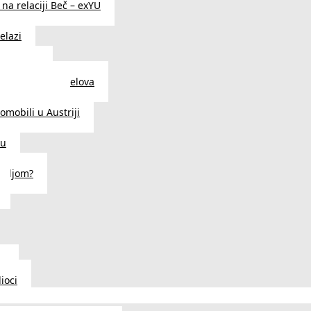
na relaciji Beč – exYU
elazi
i u Beču
i i prodavnice delova
a u Austriji
tomobili u Austriji
ču
deljom?
u
ioci