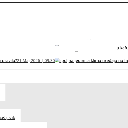
rodužite sertifikat na vreme!
5 Jul 2026 | 14:38
može dobiti
28 Jun 2026 | 09:32
 Vodič za RFZO obrazac
7 Jun 2026 | 10:09
u pravila?
21 Maj 2026 | 09:30
aš jezik