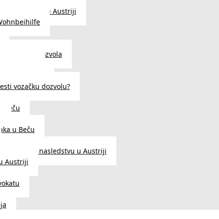
traženje posla u Austriji
Wohnbeihilfe
enje viza i dozvola
 u Austriji
državljanstva?
esti vozačku dozvolu?
u Beču
i
aka u Beču
Zakon o nasledstvu u Austriji
 Austriji
vokatu
ja