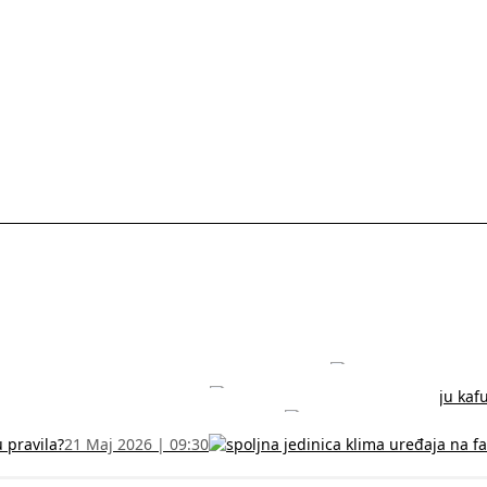
rodužite sertifikat na vreme!
5 Jul 2026 | 14:38
može dobiti
28 Jun 2026 | 09:32
 Vodič za RFZO obrazac
7 Jun 2026 | 10:09
u pravila?
21 Maj 2026 | 09:30