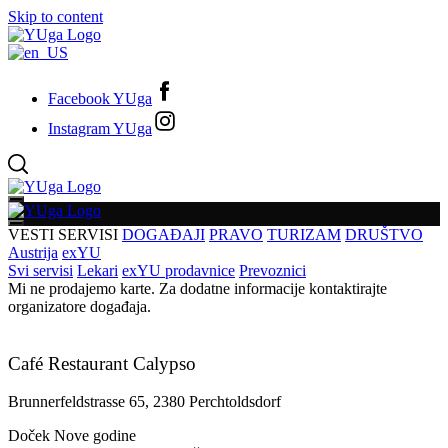
Skip to content
Facebook YUga
Instagram YUga
VESTI
SERVISI
DOGAĐAJI
PRAVO
TURIZAM
DRUŠTVO
Austrija
exYU
Svi servisi
Lekari
exYU prodavnice
Prevoznici
Mi ne prodajemo karte. Za dodatne informacije kontaktirajte
organizatore događaja.
Café Restaurant Calypso
Brunnerfeldstrasse 65, 2380 Perchtoldsdorf
Doček Nove godine