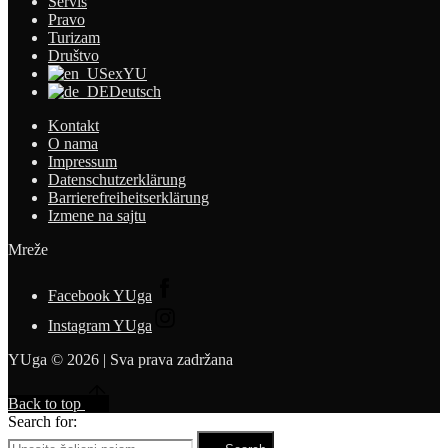
Servis
Pravo
Turizam
Društvo
exYU
Deutsch
Kontakt
O nama
Impressum
Datenschutzerklärung
Barrierefreiheitserklärung
Izmene na sajtu
Mreže
Facebook YUga
Instagram YUga
YUga © 2026 | Sva prava zadržana
Back to top
Search for: