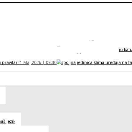
rodužite sertifikat na vreme!
5 Jul 2026 | 14:38
može dobiti
28 Jun 2026 | 09:32
 Vodič za RFZO obrazac
7 Jun 2026 | 10:09
u pravila?
21 Maj 2026 | 09:30
aš jezik