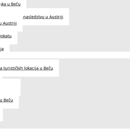
aka u Beču
Zakon o nasledstvu u Austriji
 Austriji
vokatu
ja
 turističkih lokacija u Beču
og šarma
prema
 u Beču