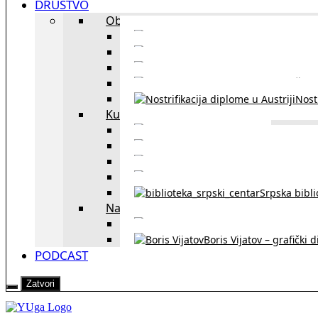
DRUŠTVO
Obrazovanje
Kursevi nemačkog
Portal za u
Studiranje u Beču
Škol
Nostr
Kultura
Likovi i dela
Zapisi iz rasejanj
Zapisi iz zavičaja
Verske zaje
Srpska bibl
Naši u Beču
Jezička škol
Boris Vijatov – grafički 
PODCAST
Zatvori