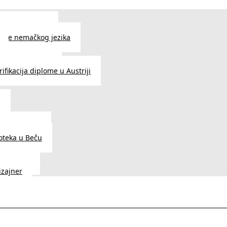
 jezika u Beču
čenje nemačkog jezika
e srpskog jezika
ifikacija diplome u Austriji
a
dnice u Beču
ioteka u Beču
a Vedunia
dizajner