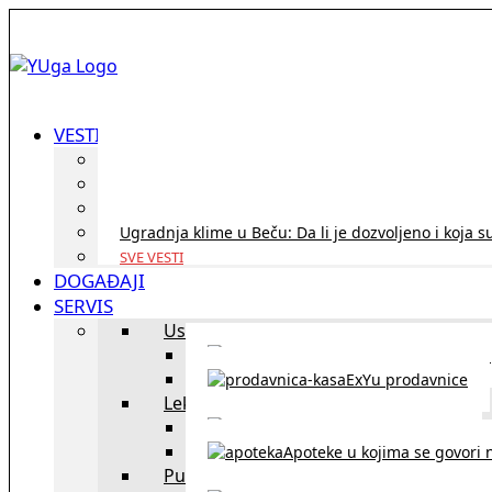
VESTI
ID Austria turneja 2026: Rešite sve bez termina i p
Koridor penzija u Austriji – da li se isplati i ko je 
Zdravstvena zaštita u Austriji za turiste iz Srbije:
Ugradnja klime u Beču: Da li je dozvoljeno i koja s
SVE VESTI
DOGAĐAJI
SERVIS
Uslužni objekti
exYU uslužni objekti u Beču
ExYu prodavnice
Lekari
exYU lekari u Beču
Apoteke u kojima se govori n
Putovanja