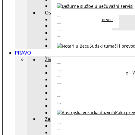
Važni servisi
Ostalo
Ostali servisi
Kultura
exYU sport
exYU advokati u Beč
Sudski tumači i prevod
PRAVO
Život i rad u Austriji
Sajtovi za 
Pomoć za stanovanje – 
Boravišne vize
Boravišne dozvole
Produž
Penziono osiguranje
Kako do austrijskog 
Kako prev
Zakon i pravo u Beču
exYU advokati 
Sudski tumači i prevodioc