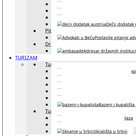
Sklapanje br
Razvod braka u Austriji
Dečji dodatak u
Pitajte advokata
Postavite pitanje ad
Državne institucije
Adresar državnih instituci
TURIZAM
Turizam u Austriji
Mapa
Turizam u Beču
Gradski prevoz u Beču
Inzbruk – grad italijansk
Obavezna zimska o
Bazeni i kupališta
Turizam u regionu
Spisak graničnih prelaza
Putarine u regionu
Skijališta u Srbiji