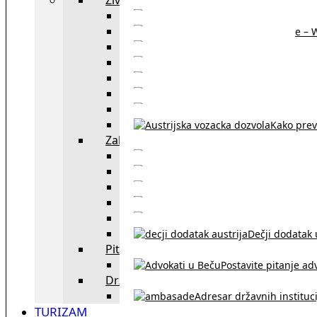
Sajtovi za 
Pomoć za stanovanje – 
Boravišne vize
Boravišne dozvole
Produž
Penziono osiguranje
Kako do austrijskog 
Kako prev
Zakon i pravo u Beču
exYU advokati 
Sudski tumači i prevodioc
Sklapanje br
Razvod braka u Austriji
Dečji dodatak u
Pitajte advokata
Postavite pitanje ad
Državne institucije
Adresar državnih instituci
TURIZAM