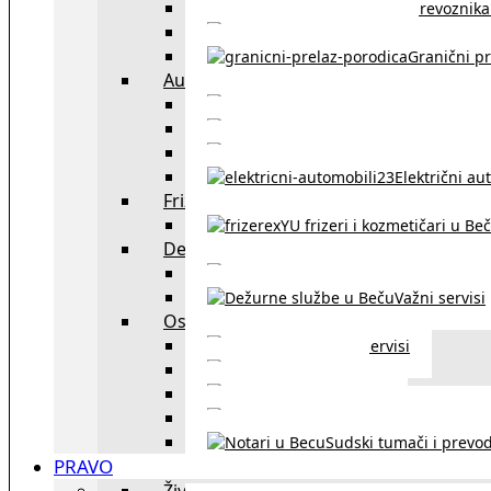
Spisak prevoznika 
Taksi službe u Beču
Granični pr
Auto
exYU automehaničar
Auto kuće, placev
Kupovina aut
Električni au
Frizeri i kozmetičari
exYU frizeri i kozmetičari u Be
Dežurne službe u Beču
Gde kupovati ne
Važni servisi
Ostalo
Ostali servisi
Kultura
exYU sport
exYU advokati u Beč
Sudski tumači i prevod
PRAVO
Život i rad u Austriji