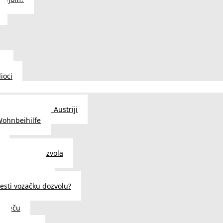
u
ioci
traženje posla u Austriji
Wohnbeihilfe
enje viza i dozvola
 u Austriji
državljanstva?
esti vozačku dozvolu?
u Beču
i