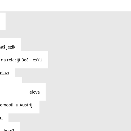
aš jezik
na relaciji Beč – exYU
elazi
i u Beču
i i prodavnice delova
a u Austriji
tomobili u Austriji
ču
deljom?