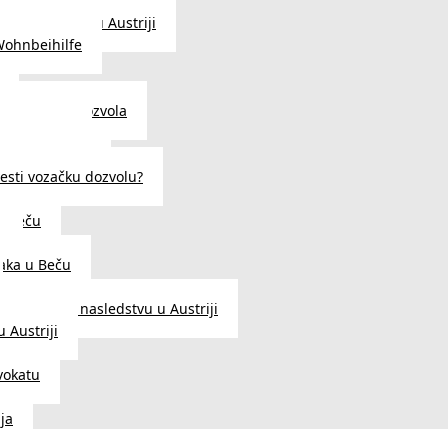
traženje posla u Austriji
Wohnbeihilfe
enje viza i dozvola
 u Austriji
državljanstva?
esti vozačku dozvolu?
u Beču
i
aka u Beču
Zakon o nasledstvu u Austriji
 Austriji
vokatu
ja