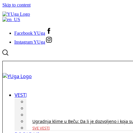
Skip to content
Facebook YUga
Instagram YUga
VESTI
ID Austria turneja 2026: Rešite sve bez termina i p
Koridor penzija u Austriji – da li se isplati i ko je 
Zdravstvena zaštita u Austriji za turiste iz Srbije:
Ugradnja klime u Beču: Da li je dozvoljeno i koja s
SVE VESTI