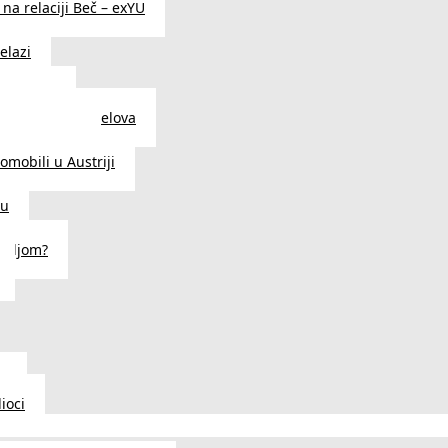
na relaciji Beč – exYU
elazi
i u Beču
i i prodavnice delova
a u Austriji
tomobili u Austriji
ču
deljom?
u
ioci