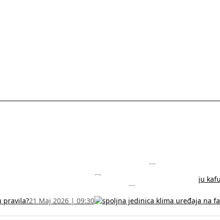
rodužite sertifikat na vreme!
5 Jul 2026 | 14:38
može dobiti
28 Jun 2026 | 09:32
 Vodič za RFZO obrazac
7 Jun 2026 | 10:09
u pravila?
21 Maj 2026 | 09:30