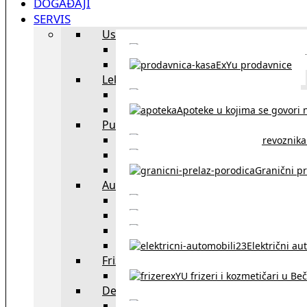
DOGAĐAJI
SERVIS
Uslužni objekti
exYU uslužni objekti u Beču
ExYu prodavnice
Lekari
exYU lekari u Beču
Apoteke u kojima se govori n
Putovanja
Spisak prevoznika 
Taksi službe u Beču
Granični pr
Auto
exYU automehaničar
Auto kuće, placev
Kupovina aut
Električni au
Frizeri i kozmetičari
exYU frizeri i kozmetičari u Be
Dežurne službe u Beču
Gde kupovati ne