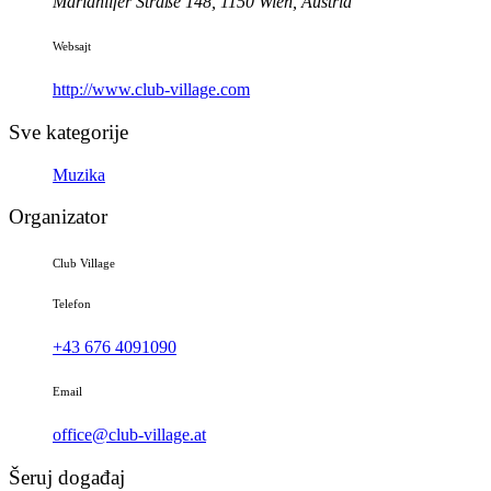
Mariahilfer Straße 148, 1150 Wien, Austria
Websajt
http://www.club-village.com
Sve kategorije
Muzika
Organizator
Club Village
Telefon
+43 676 4091090
Email
office@club-village.at
Šeruj događaj