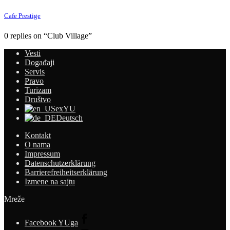
Cafe Prestige
0 replies on “Club Village”
Vesti
Događaji
Servis
Pravo
Turizam
Društvo
exYU
Deutsch
Kontakt
O nama
Impressum
Datenschutzerklärung
Barrierefreiheitserklärung
Izmene na sajtu
Mreže
Facebook YUga