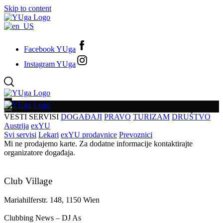
Skip to content
Facebook YUga
Instagram YUga
VESTI
SERVISI
DOGAĐAJI
PRAVO
TURIZAM
DRUŠTVO
Austrija
exYU
Svi servisi
Lekari
exYU prodavnice
Prevoznici
Mi ne prodajemo karte. Za dodatne informacije kontaktirajte
organizatore događaja.
Club Village
Mariahilferstr. 148, 1150 Wien
Clubbing News – DJ As