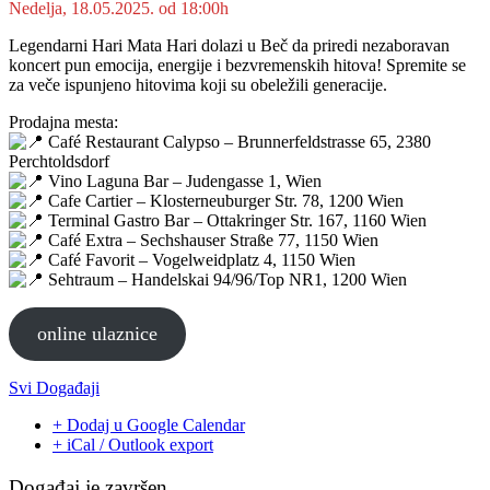
Nedelja, 18.05.2025. od 18:00h
Legendarni Hari Mata Hari dolazi u Beč da priredi nezaboravan
koncert pun emocija, energije i bezvremenskih hitova! Spremite se
za veče ispunjeno hitovima koji su obeležili generacije.
Prodajna mesta:
Café Restaurant Calypso – Brunnerfeldstrasse 65, 2380
Perchtoldsdorf
Vino Laguna Bar – Judengasse 1, Wien
Cafe Cartier – Klosterneuburger Str. 78, 1200 Wien
Terminal Gastro Bar – Ottakringer Str. 167, 1160 Wien
Café Extra – Sechshauser Straße 77, 1150 Wien
Café Favorit – Vogelweidplatz 4, 1150 Wien
Sehtraum – Handelskai 94/96/Top NR1, 1200 Wien
online ulaznice
Svi Događaji
+ Dodaj u Google Calendar
+ iCal / Outlook export
Događaj je završen.