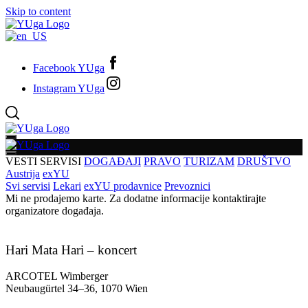
Skip to content
Facebook YUga
Instagram YUga
VESTI
SERVISI
DOGAĐAJI
PRAVO
TURIZAM
DRUŠTVO
Austrija
exYU
Svi servisi
Lekari
exYU prodavnice
Prevoznici
Mi ne prodajemo karte. Za dodatne informacije kontaktirajte
organizatore događaja.
Hari Mata Hari – koncert
ARCOTEL Wimberger
Neubaugürtel 34–36, 1070 Wien