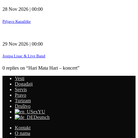
28 Nov 2026 | 00:00
Prljavo Kazalište
29 Nov 2026 | 00:00
Josipa Lisac & Live Band
0 replies on “Hari Mata Hari – koncert”
Vesti
Događaji
Servis
Pravo
Turizam
Društvo
exYU
Deutsch
Kontakt
O nama