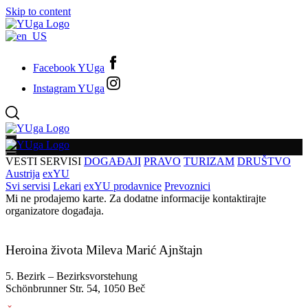
Skip to content
Facebook YUga
Instagram YUga
VESTI
SERVISI
DOGAĐAJI
PRAVO
TURIZAM
DRUŠTVO
Austrija
exYU
Svi servisi
Lekari
exYU prodavnice
Prevoznici
Mi ne prodajemo karte. Za dodatne informacije kontaktirajte
organizatore događaja.
Heroina života Mileva Marić Ajnštajn
5. Bezirk – Bezirksvorstehung
Schönbrunner Str. 54, 1050 Beč