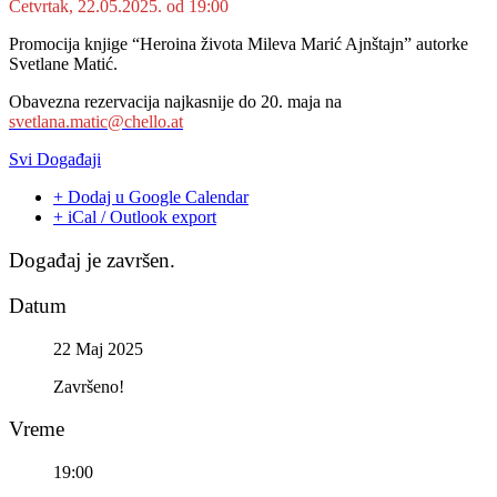
Četvrtak, 22.05.2025. od 19:00
Promocija knjige “Heroina života Mileva Marić Ajnštajn” autorke
Svetlane Matić.
Obavezna rezervacija najkasnije do 20. maja na
svetlana.matic@chello.at
Svi Događaji
+ Dodaj u Google Calendar
+ iCal / Outlook export
Događaj je završen.
Datum
22 Maj 2025
Završeno!
Vreme
19:00