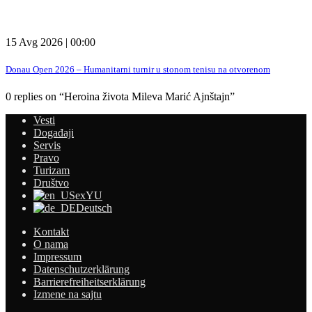
15 Avg 2026 | 00:00
Donau Open 2026 – Humanitarni turnir u stonom tenisu na otvorenom
0 replies on “Heroina života Mileva Marić Ajnštajn”
Vesti
Događaji
Servis
Pravo
Turizam
Društvo
exYU
Deutsch
Kontakt
O nama
Impressum
Datenschutzerklärung
Barrierefreiheitserklärung
Izmene na sajtu