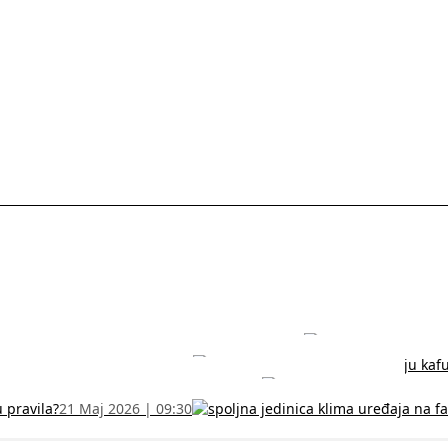
rodužite sertifikat na vreme!
5 Jul 2026 | 14:38
može dobiti
28 Jun 2026 | 09:32
 Vodič za RFZO obrazac
7 Jun 2026 | 10:09
u pravila?
21 Maj 2026 | 09:30