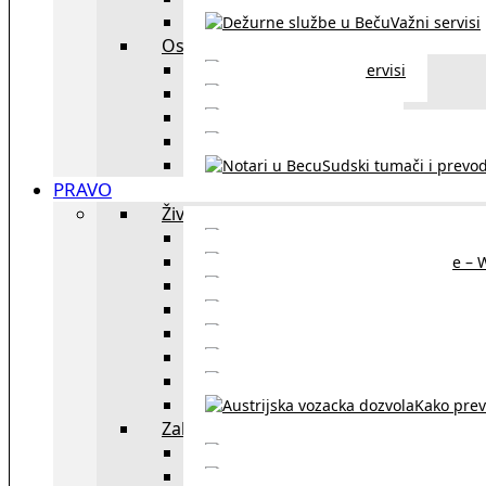
Važni servisi
Ostalo
Ostali servisi
Kultura
exYU sport
exYU advokati u Beč
Sudski tumači i prevod
PRAVO
Život i rad u Austriji
Sajtovi za 
Pomoć za stanovanje – 
Boravišne vize
Boravišne dozvole
Produž
Penziono osiguranje
Kako do austrijskog 
Kako prev
Zakon i pravo u Beču
exYU advokati 
Sudski tumači i prevodioc