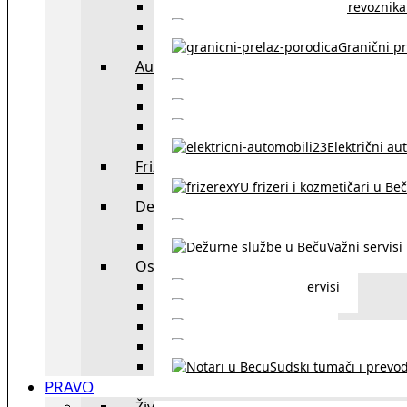
Spisak prevoznika 
Taksi službe u Beču
Granični pr
Auto
exYU automehaničar
Auto kuće, placev
Kupovina aut
Električni au
Frizeri i kozmetičari
exYU frizeri i kozmetičari u Be
Dežurne službe u Beču
Gde kupovati ne
Važni servisi
Ostalo
Ostali servisi
Kultura
exYU sport
exYU advokati u Beč
Sudski tumači i prevod
PRAVO
Život i rad u Austriji