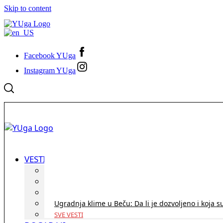
Skip to content
Facebook YUga
Instagram YUga
VESTI
ID Austria turneja 2026: Rešite sve bez termina i p
Koridor penzija u Austriji – da li se isplati i ko je 
Zdravstvena zaštita u Austriji za turiste iz Srbije:
Ugradnja klime u Beču: Da li je dozvoljeno i koja s
SVE VESTI