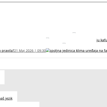
rodužite sertifikat na vreme!
5 Jul 2026 | 14:38
može dobiti
28 Jun 2026 | 09:32
 Vodič za RFZO obrazac
7 Jun 2026 | 10:09
u pravila?
21 Maj 2026 | 09:30
aš jezik