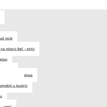
aš jezik
na relaciji Beč – exYU
elazi
i u Beču
i i prodavnice delova
a u Austriji
tomobili u Austriji
ču
deljom?