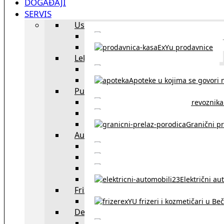
DOGAĐAJI
SERVIS
Uslužni objekti
exYU uslužni objekti u Beču
ExYu prodavnice
Lekari
exYU lekari u Beču
Apoteke u kojima se govori n
Putovanja
Spisak prevoznika 
Taksi službe u Beču
Granični pr
Auto
exYU automehaničar
Auto kuće, placev
Kupovina aut
Električni au
Frizeri i kozmetičari
exYU frizeri i kozmetičari u Be
Dežurne službe u Beču
Gde kupovati ne