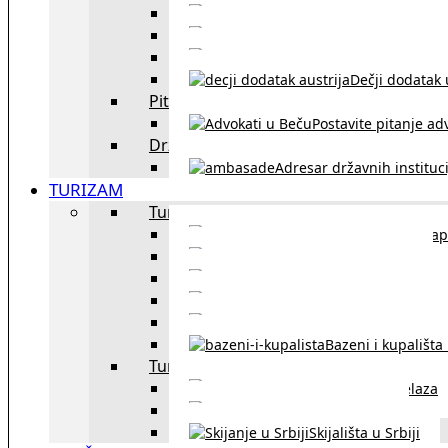
Sklapanje br
Razvod braka u Austriji
Dečji dodatak u
Pitajte advokata
Postavite pitanje ad
Državne institucije
Adresar državnih instituci
TURIZAM
Turizam u Austriji
Mapa
Turizam u Beču
Gradski prevoz u Beču
Inzbruk – grad italijansk
Obavezna zimska o
Bazeni i kupališta
Turizam u regionu
Spisak graničnih prelaza
Putarine u regionu
Skijališta u Srbiji