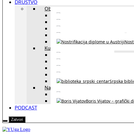
DRUŠTVO
Obrazovanje
Kursevi nemačkog
Portal za u
Studiranje u Beču
Škol
Nostr
Kultura
Likovi i dela
Zapisi iz rasejanj
Zapisi iz zavičaja
Verske zaje
Srpska bibl
Naši u Beču
Jezička škol
Boris Vijatov – grafički 
PODCAST
Zatvori