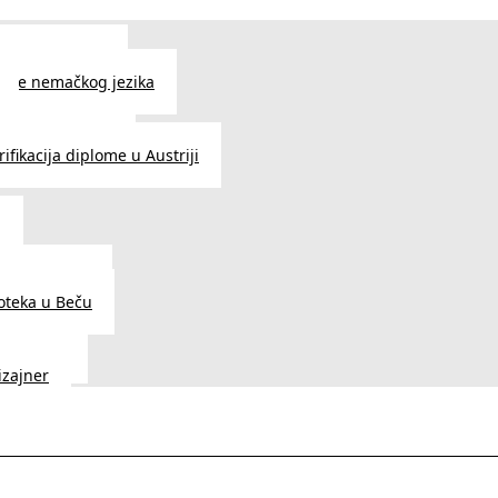
 jezika u Beču
čenje nemačkog jezika
e srpskog jezika
ifikacija diplome u Austriji
a
dnice u Beču
ioteka u Beču
a Vedunia
dizajner