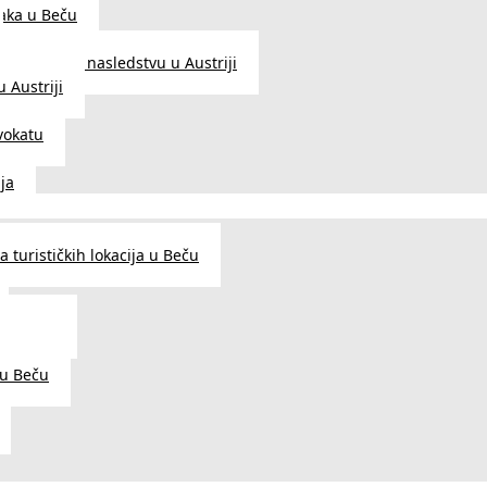
aka u Beču
Zakon o nasledstvu u Austriji
 Austriji
vokatu
ja
 turističkih lokacija u Beču
og šarma
prema
 u Beču