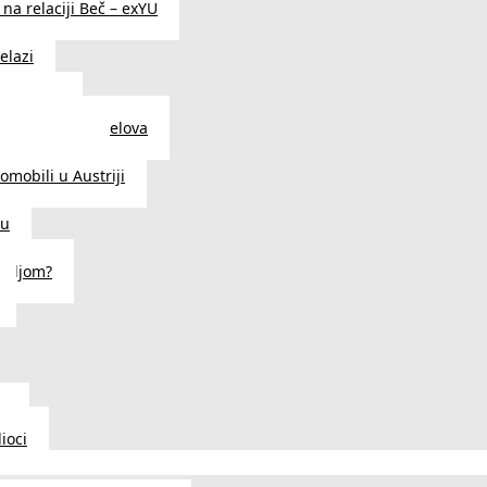
na relaciji Beč – exYU
elazi
i u Beču
i i prodavnice delova
a u Austriji
tomobili u Austriji
ču
deljom?
u
ioci