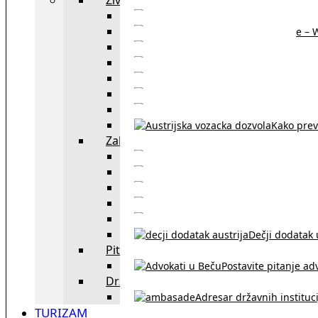
Sajtovi za 
Pomoć za stanovanje – 
Boravišne vize
Boravišne dozvole
Produž
Penziono osiguranje
Kako do austrijskog 
Kako prev
Zakon i pravo u Beču
exYU advokati 
Sudski tumači i prevodioc
Sklapanje br
Razvod braka u Austriji
Dečji dodatak u
Pitajte advokata
Postavite pitanje ad
Državne institucije
Adresar državnih instituci
TURIZAM