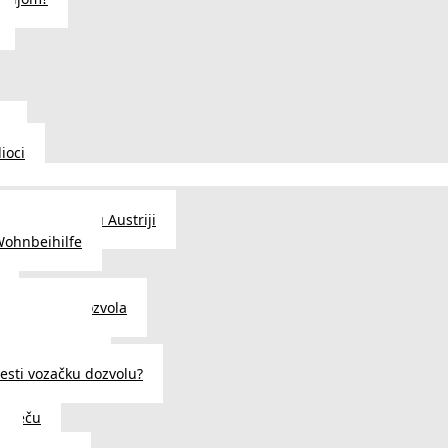
u
ioci
traženje posla u Austriji
Wohnbeihilfe
enje viza i dozvola
 u Austriji
državljanstva?
esti vozačku dozvolu?
u Beču
i