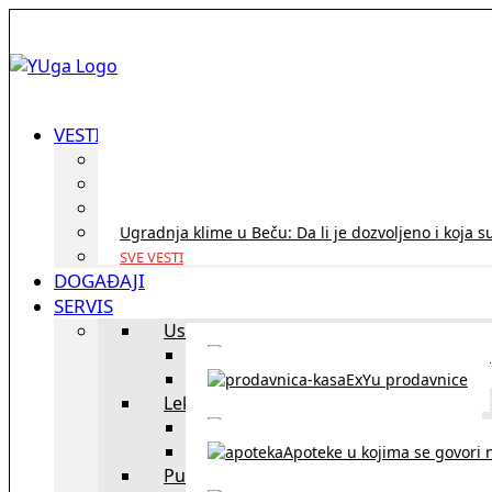
VESTI
ID Austria turneja 2026: Rešite sve bez termina i p
Koridor penzija u Austriji – da li se isplati i ko je 
Zdravstvena zaštita u Austriji za turiste iz Srbije:
Ugradnja klime u Beču: Da li je dozvoljeno i koja s
SVE VESTI
DOGAĐAJI
SERVIS
Uslužni objekti
exYU uslužni objekti u Beču
ExYu prodavnice
Lekari
exYU lekari u Beču
Apoteke u kojima se govori n
Putovanja