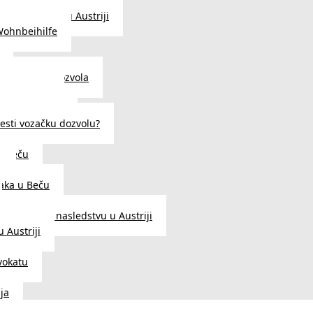
traženje posla u Austriji
Wohnbeihilfe
enje viza i dozvola
 u Austriji
državljanstva?
esti vozačku dozvolu?
u Beču
i
aka u Beču
Zakon o nasledstvu u Austriji
 Austriji
vokatu
ja