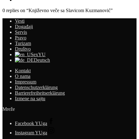
0 replies on “Književno veče sa Slavicom Kuzmanović”
Vesti
Događaji
Servis
Pravo
Turizam
Društvo
exYU
Deutsch
Kontakt
O nama
Impressum
Datenschutzerklärung
Barrierefreiheitserklärung
Izmene na sajtu
Mreže
Facebook YUga
Instagram YUga