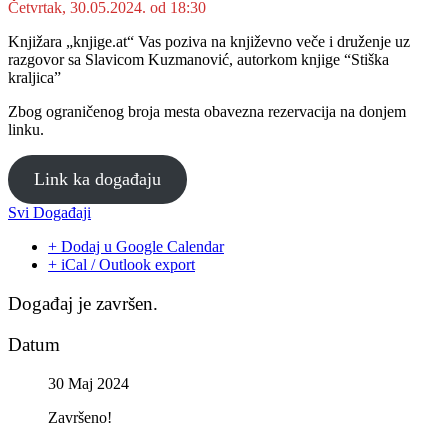
Četvrtak, 30.05.2024. od 18:30
Knjižara „knjige.at“ Vas poziva na književno veče i druženje uz
razgovor sa Slavicom Kuzmanović, autorkom knjige “Stiška
kraljica”
Zbog ograničenog broja mesta obavezna rezervacija na donjem
linku.
Link ka događaju
Svi Događaji
+ Dodaj u Google Calendar
+ iCal / Outlook export
Događaj je završen.
Datum
30 Maj 2024
Završeno!