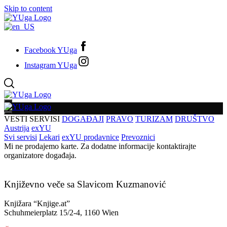
Skip to content
Facebook YUga
Instagram YUga
VESTI
SERVISI
DOGAĐAJI
PRAVO
TURIZAM
DRUŠTVO
Austrija
exYU
Svi servisi
Lekari
exYU prodavnice
Prevoznici
Mi ne prodajemo karte. Za dodatne informacije kontaktirajte
organizatore događaja.
Književno veče sa Slavicom Kuzmanović
Knjižara “Knjige.at”
Schuhmeierplatz 15/2-4, 1160 Wien