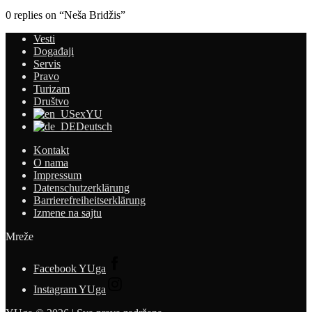
0 replies on “Neša Bridžis”
Vesti
Događaji
Servis
Pravo
Turizam
Društvo
exYU
Deutsch
Kontakt
O nama
Impressum
Datenschutzerklärung
Barrierefreiheitserklärung
Izmene na sajtu
Mreže
Facebook YUga
Instagram YUga