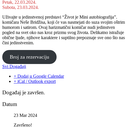
Petak, 22.03.2024.
Subota, 23.03.2024.
Uživajte u jedinstvenoj predstavi “Život je Mini autobiografija”.
komičara Neše Bridžisa, koji će vas nasmejati do suza svojim oštrim
humorom i satirom. Ovaj harizmatični komičar nudi jedinstven
pogled na svet oko nas kroz prizmu svog života. Delikatno istražuje
obične ljude, njihove karaktere i suptilno prepoznaje sve ono što nas
čini jedinstvenim.
Broj za rezervaciju
Svi Događaji
+ Dodaj u Google Calendar
+ iCal / Outlook export
Događaj je završen.
Datum
23 Mar 2024
Završeno!