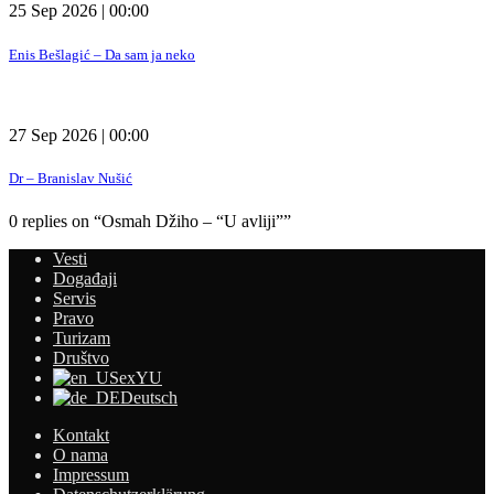
25 Sep 2026 | 00:00
Enis Bešlagić – Da sam ja neko
27 Sep 2026 | 00:00
Dr – Branislav Nušić
0 replies on “Osmah Džiho – “U avliji””
Vesti
Događaji
Servis
Pravo
Turizam
Društvo
exYU
Deutsch
Kontakt
O nama
Impressum