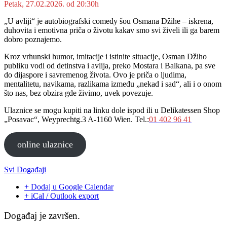
Petak, 27.02.2026. od 20:30h
„U avliji“ je autobiografski comedy šou Osmana Džihe – iskrena,
duhovita i emotivna priča o životu kakav smo svi živeli ili ga barem
dobro poznajemo.
Kroz vrhunski humor, imitacije i istinite situacije, Osman Džiho
publiku vodi od detinstva i avlija, preko Mostara i Balkana, pa sve
do dijaspore i savremenog života. Ovo je priča o ljudima,
mentalitetu, navikama, razlikama između „nekad i sad“, ali i o onom
što nas, bez obzira gde živimo, uvek povezuje.
Ulaznice se mogu kupiti na linku dole ispod ili u Delikatessen Shop
„Posavac“, Weyprechtg.3 A-1160 Wien. Tel.:
01 402 96 41
online ulaznice
Svi Događaji
+ Dodaj u Google Calendar
+ iCal / Outlook export
Događaj je završen.