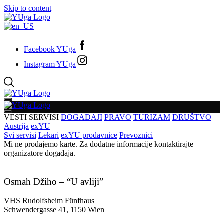
Skip to content
Facebook YUga
Instagram YUga
VESTI
SERVISI
DOGAĐAJI
PRAVO
TURIZAM
DRUŠTVO
Austrija
exYU
Svi servisi
Lekari
exYU prodavnice
Prevoznici
Mi ne prodajemo karte. Za dodatne informacije kontaktirajte
organizatore događaja.
Osmah Džiho – “U avliji”
VHS Rudolfsheim Fünfhaus
Schwendergasse 41, 1150 Wien