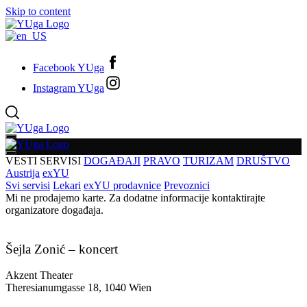
Skip to content
Facebook YUga
Instagram YUga
VESTI
SERVISI
DOGAĐAJI
PRAVO
TURIZAM
DRUŠTVO
Austrija
exYU
Svi servisi
Lekari
exYU prodavnice
Prevoznici
Mi ne prodajemo karte. Za dodatne informacije kontaktirajte
organizatore događaja.
Šejla Zonić – koncert
Akzent Theater
Theresianumgasse 18, 1040 Wien