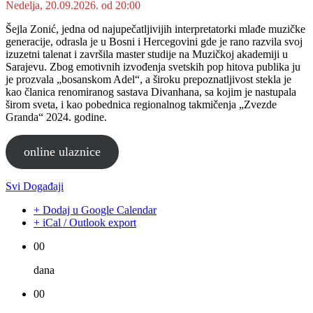
Nedelja, 20.09.2026. od 20:00
Šejla Zonić, jedna od najupečatljivijih interpretatorki mlađe muzičke
generacije, odrasla je u Bosni i Hercegovini gde je rano razvila svoj
izuzetni talenat i završila master studije na Muzičkoj akademiji u
Sarajevu. Zbog emotivnih izvođenja svetskih pop hitova publika ju
je prozvala „bosanskom Adel“, a široku prepoznatljivost stekla je
kao članica renomiranog sastava Divanhana, sa kojim je nastupala
širom sveta, i kao pobednica regionalnog takmičenja „Zvezde
Granda“ 2024. godine.
online ulaznice
Svi Događaji
+ Dodaj u Google Calendar
+ iCal / Outlook export
00
dana
00