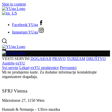
Skip to content
Facebook YUga
Instagram YUga
VESTI
SERVISI
DOGAĐAJI
PRAVO
TURIZAM
DRUŠTVO
Austrija
exYU
Svi servisi
Lekari
exYU prodavnice
Prevoznici
Mi ne prodajemo karte. Za dodatne informacije kontaktirajte
organizatore događaja.
SFRJ Vienna
Märzstrasse 27, 1150 Wien
Hannah & Nemanja – Uživo muzika