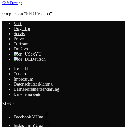
Cafe Prestige
0 replies on “SFRJ Vienna”
Vesti
Događaji
Servis
Pravo
Turizam
Društvo
exYU
Deutsch
Kontakt
O nama
Impressum
Datenschutzerklärung
Barrierefreiheitserklärung
Izmene na sajtu
Mreže
Facebook YUga
Instagram YUga