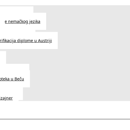
 jezika u Beču
čenje nemačkog jezika
e srpskog jezika
ifikacija diplome u Austriji
a
dnice u Beču
ioteka u Beču
a Vedunia
dizajner