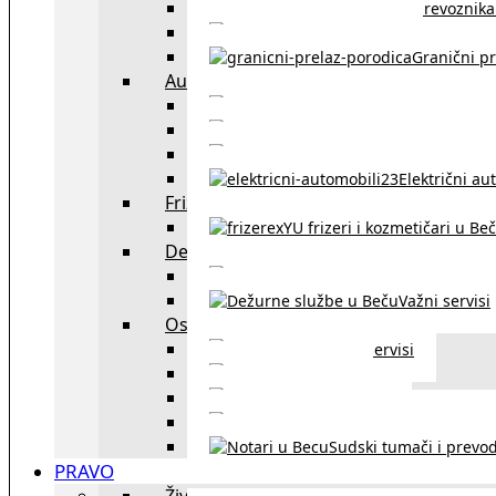
Spisak prevoznika 
Taksi službe u Beču
Granični pr
Auto
exYU automehaničar
Auto kuće, placev
Kupovina aut
Električni au
Frizeri i kozmetičari
exYU frizeri i kozmetičari u Be
Dežurne službe u Beču
Gde kupovati ne
Važni servisi
Ostalo
Ostali servisi
Kultura
exYU sport
exYU advokati u Beč
Sudski tumači i prevod
PRAVO
Život i rad u Austriji