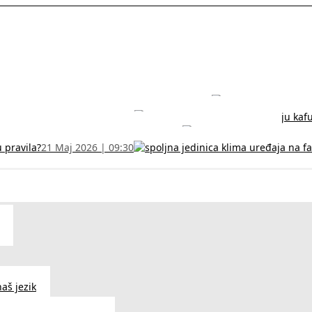
rodužite sertifikat na vreme!
5 Jul 2026 | 14:38
može dobiti
28 Jun 2026 | 09:32
 Vodič za RFZO obrazac
7 Jun 2026 | 10:09
u pravila?
21 Maj 2026 | 09:30
aš jezik