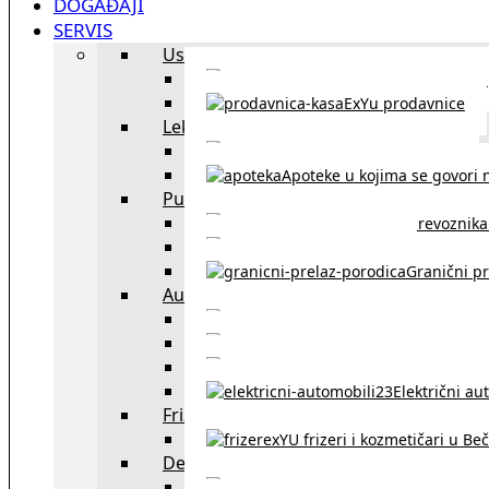
DOGAĐAJI
SERVIS
Uslužni objekti
exYU uslužni objekti u Beču
ExYu prodavnice
Lekari
exYU lekari u Beču
Apoteke u kojima se govori n
Putovanja
Spisak prevoznika 
Taksi službe u Beču
Granični pr
Auto
exYU automehaničar
Auto kuće, placev
Kupovina aut
Električni au
Frizeri i kozmetičari
exYU frizeri i kozmetičari u Be
Dežurne službe u Beču
Gde kupovati ne