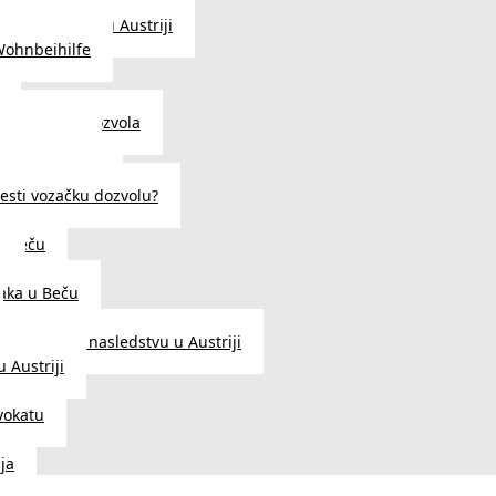
traženje posla u Austriji
Wohnbeihilfe
enje viza i dozvola
 u Austriji
državljanstva?
esti vozačku dozvolu?
u Beču
i
aka u Beču
Zakon o nasledstvu u Austriji
 Austriji
vokatu
ja