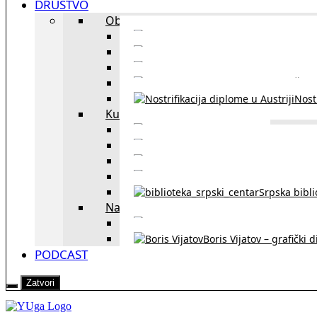
DRUŠTVO
Obrazovanje
Kursevi nemačkog
Portal za u
Studiranje u Beču
Škol
Nostr
Kultura
Likovi i dela
Zapisi iz rasejanj
Zapisi iz zavičaja
Verske zaje
Srpska bibl
Naši u Beču
Jezička škol
Boris Vijatov – grafički 
PODCAST
Zatvori