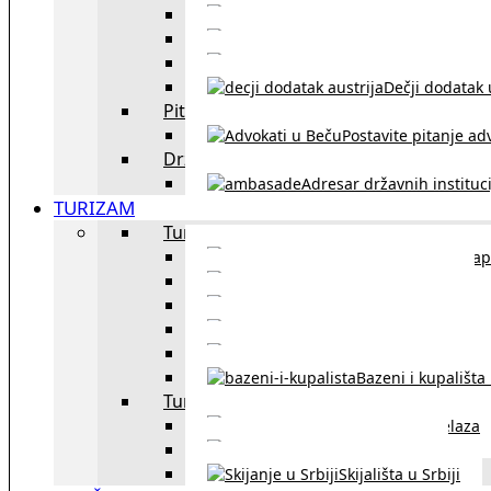
Sklapanje br
Razvod braka u Austriji
Dečji dodatak u
Pitajte advokata
Postavite pitanje ad
Državne institucije
Adresar državnih instituci
TURIZAM
Turizam u Austriji
Mapa
Turizam u Beču
Gradski prevoz u Beču
Inzbruk – grad italijansk
Obavezna zimska o
Bazeni i kupališta
Turizam u regionu
Spisak graničnih prelaza
Putarine u regionu
Skijališta u Srbiji