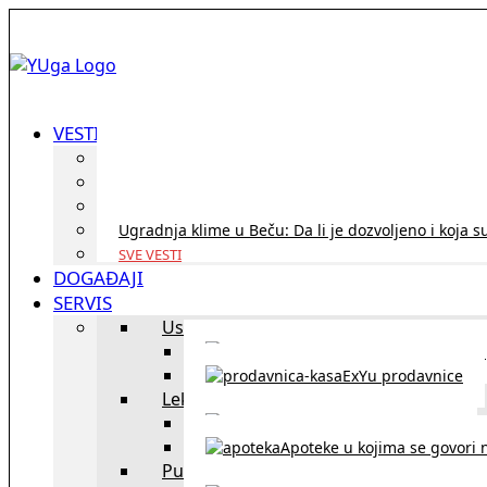
VESTI
ID Austria turneja 2026: Rešite sve bez termina i p
Koridor penzija u Austriji – da li se isplati i ko je 
Zdravstvena zaštita u Austriji za turiste iz Srbije:
Ugradnja klime u Beču: Da li je dozvoljeno i koja s
SVE VESTI
DOGAĐAJI
SERVIS
Uslužni objekti
exYU uslužni objekti u Beču
ExYu prodavnice
Lekari
exYU lekari u Beču
Apoteke u kojima se govori n
Putovanja