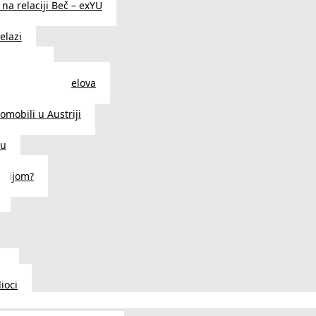
na relaciji Beč – exYU
elazi
i u Beču
i i prodavnice delova
a u Austriji
tomobili u Austriji
ču
deljom?
u
ioci