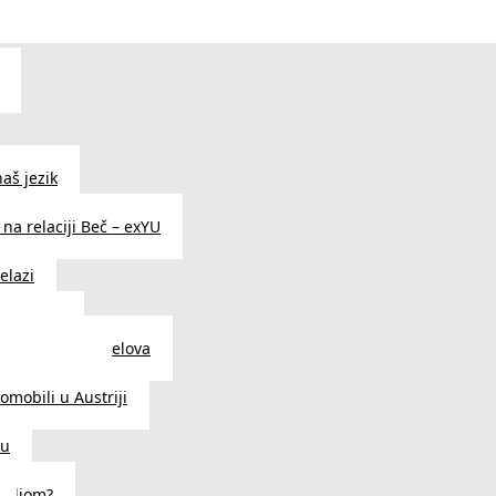
aš jezik
na relaciji Beč – exYU
elazi
i u Beču
i i prodavnice delova
a u Austriji
tomobili u Austriji
ču
deljom?