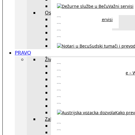
Važni servisi
Ostalo
Ostali servisi
Kultura
exYU sport
exYU advokati u Beč
Sudski tumači i prevod
PRAVO
Život i rad u Austriji
Sajtovi za 
Pomoć za stanovanje – 
Boravišne vize
Boravišne dozvole
Produž
Penziono osiguranje
Kako do austrijskog 
Kako prev
Zakon i pravo u Beču
exYU advokati 
Sudski tumači i prevodioc