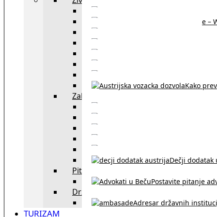
Sajtovi za 
Pomoć za stanovanje – 
Boravišne vize
Boravišne dozvole
Produž
Penziono osiguranje
Kako do austrijskog 
Kako prev
Zakon i pravo u Beču
exYU advokati 
Sudski tumači i prevodioc
Sklapanje br
Razvod braka u Austriji
Dečji dodatak u
Pitajte advokata
Postavite pitanje ad
Državne institucije
Adresar državnih instituci
TURIZAM