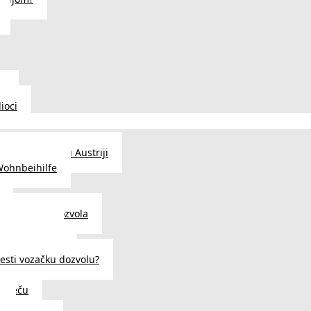
u
ioci
traženje posla u Austriji
Wohnbeihilfe
enje viza i dozvola
 u Austriji
državljanstva?
esti vozačku dozvolu?
u Beču
i