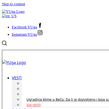
Skip to content
Facebook YUga
Instagram YUga
VESTI
ID Austria turneja 2026: Rešite sve bez termina i p
Koridor penzija u Austriji – da li se isplati i ko je 
Zdravstvena zaštita u Austriji za turiste iz Srbije:
Ugradnja klime u Beču: Da li je dozvoljeno i koja s
SVE VESTI