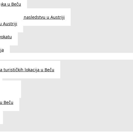
aka u Beču
Zakon o nasledstvu u Austriji
 Austriji
vokatu
ja
 turističkih lokacija u Beču
og šarma
prema
 u Beču