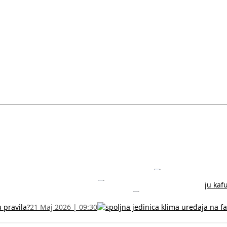
rodužite sertifikat na vreme!
5 Jul 2026 | 14:38
može dobiti
28 Jun 2026 | 09:32
 Vodič za RFZO obrazac
7 Jun 2026 | 10:09
u pravila?
21 Maj 2026 | 09:30