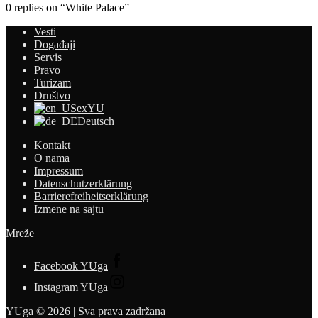
0 replies on “White Palace”
Vesti
Događaji
Servis
Pravo
Turizam
Društvo
exYU
Deutsch
Kontakt
O nama
Impressum
Datenschutzerklärung
Barrierefreiheitserklärung
Izmene na sajtu
Mreže
Facebook YUga
Instagram YUga
YUga © 2026 | Sva prava zadržana