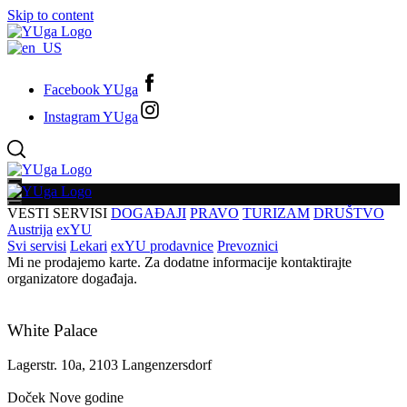
Skip to content
Facebook YUga
Instagram YUga
VESTI
SERVISI
DOGAĐAJI
PRAVO
TURIZAM
DRUŠTVO
Austrija
exYU
Svi servisi
Lekari
exYU prodavnice
Prevoznici
Mi ne prodajemo karte. Za dodatne informacije kontaktirajte
organizatore događaja.
White Palace
Lagerstr. 10a, 2103 Langenzersdorf
Doček Nove godine