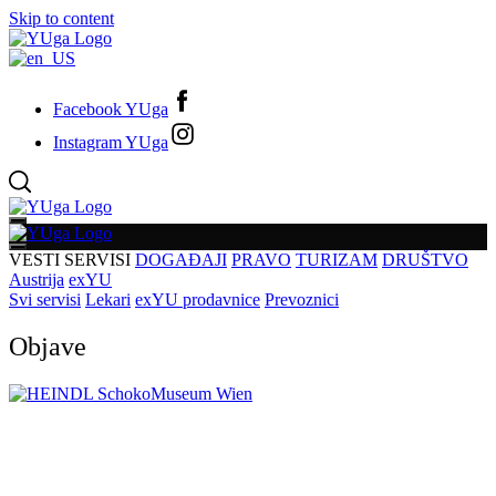
Skip to content
Facebook YUga
Instagram YUga
VESTI
SERVISI
DOGAĐAJI
PRAVO
TURIZAM
DRUŠTVO
Austrija
exYU
Svi servisi
Lekari
exYU prodavnice
Prevoznici
Objave