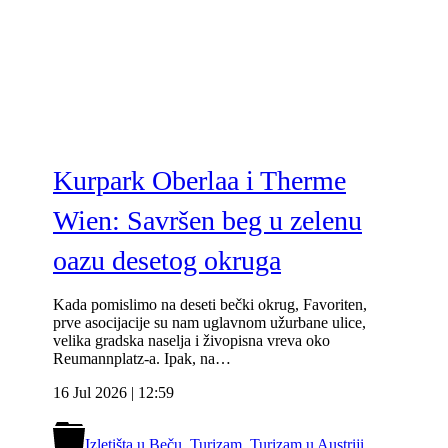
Kurpark Oberlaa i Therme
Wien: Savršen beg u zelenu
oazu desetog okruga
Kada pomislimo na deseti bečki okrug, Favoriten,
prve asocijacije su nam uglavnom užurbane ulice,
velika gradska naselja i živopisna vreva oko
Reumannplatz-a. Ipak, na…
16 Jul 2026 | 12:59
Izletišta u Beču
,
Turizam
,
Turizam u Austriji
,