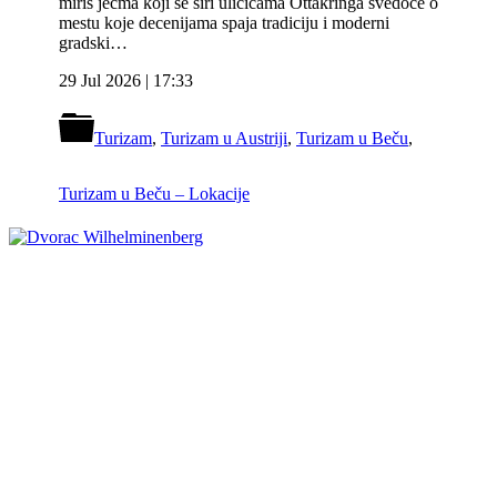
miris ječma koji se širi uličicama Ottakringa svedoče o
mestu koje decenijama spaja tradiciju i moderni
gradski…
29 Jul 2026 | 17:33
Turizam
,
Turizam u Austriji
,
Turizam u Beču
,
Turizam u Beču – Lokacije