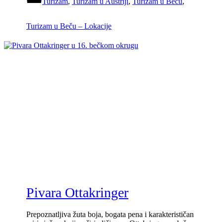
Turizam
,
Turizam u Austriji
,
Turizam u Beču
,
Turizam u Beču – Lokacije
Pivara Ottakringer
Prepoznatljiva žuta boja, bogata pena i karakterističan