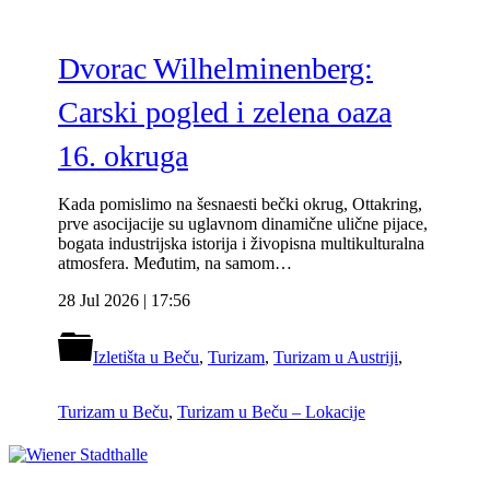
Dvorac Wilhelminenberg:
Carski pogled i zelena oaza
16. okruga
Kada pomislimo na šesnaesti bečki okrug, Ottakring,
prve asocijacije su uglavnom dinamične ulične pijace,
bogata industrijska istorija i živopisna multikulturalna
atmosfera. Međutim, na samom…
28 Jul 2026 | 17:56
Izletišta u Beču
,
Turizam
,
Turizam u Austriji
,
Turizam u Beču
,
Turizam u Beču – Lokacije