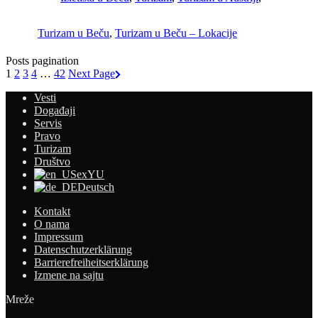
Turizam u Beču
,
Turizam u Beču – Lokacije
Posts pagination
1
2
3
4
…
42
Next Page
Vesti
Događaji
Servis
Pravo
Turizam
Društvo
exYU
Deutsch
Kontakt
O nama
Impressum
Datenschutzerklärung
Barrierefreiheitserklärung
Izmene na sajtu
Mreže