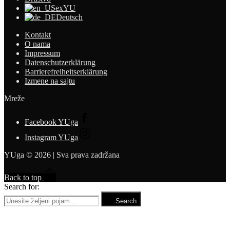
exYU
Deutsch
Kontakt
O nama
Impressum
Datenschutzerklärung
Barrierefreiheitserklärung
Izmene na sajtu
Mreže
Facebook YUga
Instagram YUga
YUga © 2026 | Sva prava zadržana
Back to top
Search for:
Search