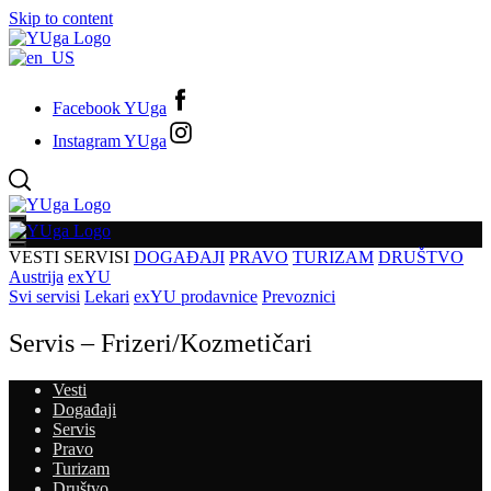
Skip to content
Facebook YUga
Instagram YUga
VESTI
SERVISI
DOGAĐAJI
PRAVO
TURIZAM
DRUŠTVO
Austrija
exYU
Svi servisi
Lekari
exYU prodavnice
Prevoznici
Servis – Frizeri/Kozmetičari
Vesti
Događaji
Servis
Pravo
Turizam
Društvo