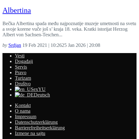
Albertina
Bečka Albertina spada među najpoznatije muzeje umetnosti na svetu
a svoje korene vuče još s’ kraja 18. veka. Kratki istorijat Herzog
Albert von Sachsen-Teschen...
by
Srdjan
19 Feb 2021 | 10:26
25 Jan 2026 | 20:08
Vesti
Događaji
Servis
Pravo
Turizam
Društvo
exYU
Deutsch
Kontakt
O nama
Impressum
Datenschutzerklärung
Barrierefreiheitserklärung
Izmene na sajtu