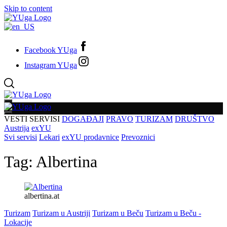
Skip to content
Facebook YUga
Instagram YUga
VESTI
SERVISI
DOGAĐAJI
PRAVO
TURIZAM
DRUŠTVO
Austrija
exYU
Svi servisi
Lekari
exYU prodavnice
Prevoznici
Tag:
Albertina
albertina.at
Turizam
Turizam u Austriji
Turizam u Beču
Turizam u Beču -
Lokacije