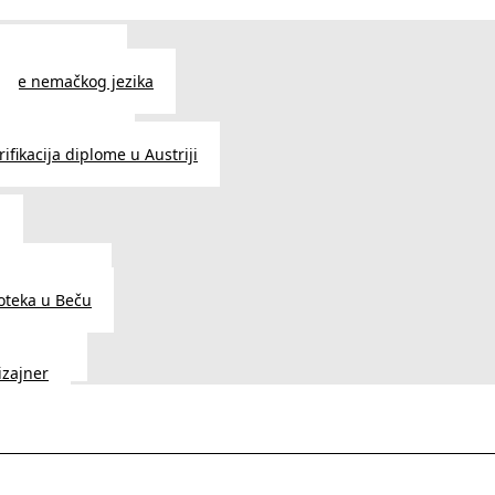
 jezika u Beču
čenje nemačkog jezika
e srpskog jezika
ifikacija diplome u Austriji
a
dnice u Beču
ioteka u Beču
a Vedunia
dizajner