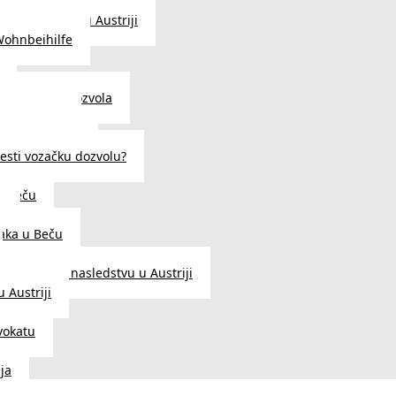
traženje posla u Austriji
Wohnbeihilfe
enje viza i dozvola
 u Austriji
državljanstva?
esti vozačku dozvolu?
u Beču
i
aka u Beču
Zakon o nasledstvu u Austriji
 Austriji
vokatu
ja