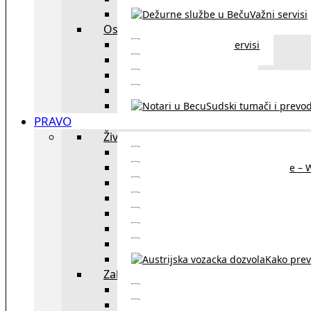
Važni servisi
Ostalo
Ostali servisi
Kultura
exYU sport
exYU advokati u Beč
Sudski tumači i prevod
PRAVO
Život i rad u Austriji
Sajtovi za 
Pomoć za stanovanje – 
Boravišne vize
Boravišne dozvole
Produž
Penziono osiguranje
Kako do austrijskog 
Kako prev
Zakon i pravo u Beču
exYU advokati 
Sudski tumači i prevodioc