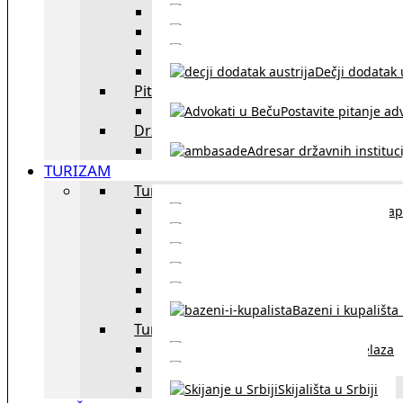
Sklapanje br
Razvod braka u Austriji
Dečji dodatak u
Pitajte advokata
Postavite pitanje ad
Državne institucije
Adresar državnih instituci
TURIZAM
Turizam u Austriji
Mapa
Turizam u Beču
Gradski prevoz u Beču
Inzbruk – grad italijansk
Obavezna zimska o
Bazeni i kupališta
Turizam u regionu
Spisak graničnih prelaza
Putarine u regionu
Skijališta u Srbiji