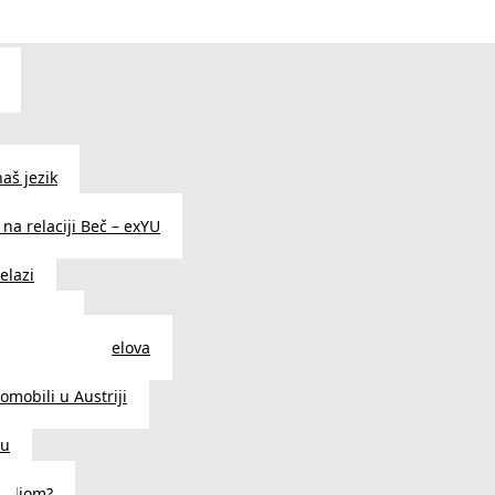
aš jezik
na relaciji Beč – exYU
elazi
i u Beču
i i prodavnice delova
a u Austriji
tomobili u Austriji
ču
deljom?