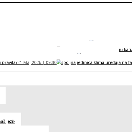
rodužite sertifikat na vreme!
5 Jul 2026 | 14:38
može dobiti
28 Jun 2026 | 09:32
 Vodič za RFZO obrazac
7 Jun 2026 | 10:09
u pravila?
21 Maj 2026 | 09:30
aš jezik