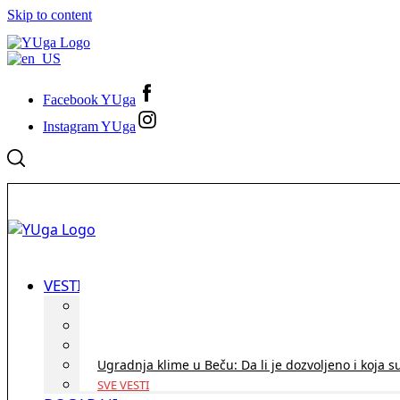
Skip to content
Facebook YUga
Instagram YUga
VESTI
ID Austria turneja 2026: Rešite sve bez termina i p
Koridor penzija u Austriji – da li se isplati i ko je 
Zdravstvena zaštita u Austriji za turiste iz Srbije:
Ugradnja klime u Beču: Da li je dozvoljeno i koja s
SVE VESTI