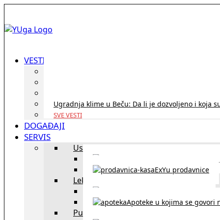
VESTI
ID Austria turneja 2026: Rešite sve bez termina i p
Koridor penzija u Austriji – da li se isplati i ko je 
Zdravstvena zaštita u Austriji za turiste iz Srbije:
Ugradnja klime u Beču: Da li je dozvoljeno i koja s
SVE VESTI
DOGAĐAJI
SERVIS
Uslužni objekti
exYU uslužni objekti u Beču
ExYu prodavnice
Lekari
exYU lekari u Beču
Apoteke u kojima se govori n
Putovanja