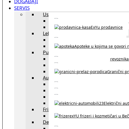
DOGAĐAJI
SERVIS
Uslužni objekti
exYU uslužni objekti u Beču
ExYu prodavnice
Lekari
exYU lekari u Beču
Apoteke u kojima se govori n
Putovanja
Spisak prevoznika 
Taksi službe u Beču
Granični pr
Auto
exYU automehaničar
Auto kuće, placev
Kupovina aut
Električni au
Frizeri i kozmetičari
exYU frizeri i kozmetičari u Be
Dežurne službe u Beču
Gde kupovati ne