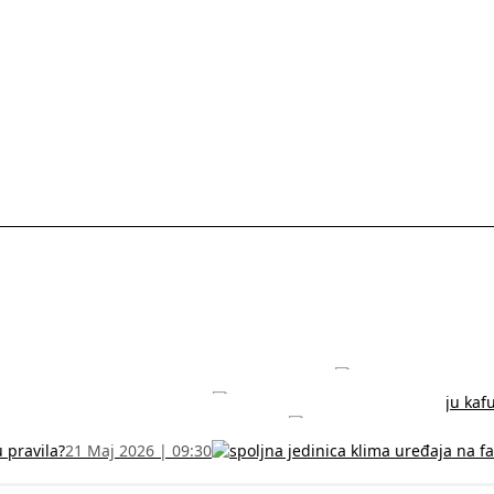
rodužite sertifikat na vreme!
5 Jul 2026 | 14:38
može dobiti
28 Jun 2026 | 09:32
 Vodič za RFZO obrazac
7 Jun 2026 | 10:09
u pravila?
21 Maj 2026 | 09:30