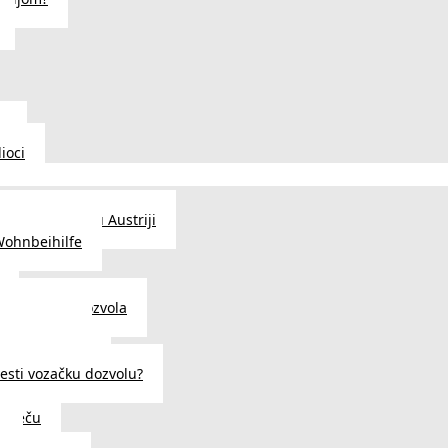
u
ioci
traženje posla u Austriji
Wohnbeihilfe
enje viza i dozvola
 u Austriji
državljanstva?
esti vozačku dozvolu?
u Beču
i