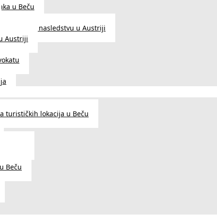
aka u Beču
Zakon o nasledstvu u Austriji
 Austriji
vokatu
ja
 turističkih lokacija u Beču
og šarma
prema
 u Beču