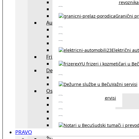
Spisak prevoznika 
Taksi službe u Beču
Granični pr
Auto
exYU automehaničar
Auto kuće, placev
Kupovina aut
Električni au
Frizeri i kozmetičari
exYU frizeri i kozmetičari u Be
Dežurne službe u Beču
Gde kupovati ne
Važni servisi
Ostalo
Ostali servisi
Kultura
exYU sport
exYU advokati u Beč
Sudski tumači i prevod
PRAVO
Život i rad u Austriji