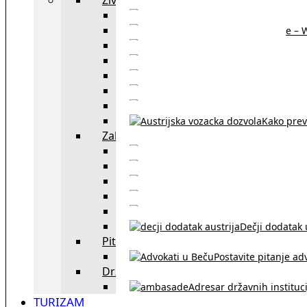
Sajtovi za 
Pomoć za stanovanje – 
Boravišne vize
Boravišne dozvole
Produž
Penziono osiguranje
Kako do austrijskog 
Kako prev
Zakon i pravo u Beču
exYU advokati 
Sudski tumači i prevodioc
Sklapanje br
Razvod braka u Austriji
Dečji dodatak u
Pitajte advokata
Postavite pitanje ad
Državne institucije
Adresar državnih instituci
TURIZAM