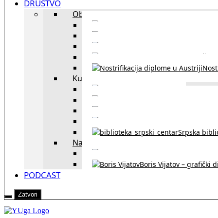
DRUŠTVO
Obrazovanje
Kursevi nemačkog
Portal za u
Studiranje u Beču
Škol
Nostr
Kultura
Likovi i dela
Zapisi iz rasejanj
Zapisi iz zavičaja
Verske zaje
Srpska bibl
Naši u Beču
Jezička škol
Boris Vijatov – grafički 
PODCAST
Zatvori