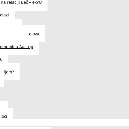
na relaciji Beč – exYU
elazi
i u Beču
i i prodavnice delova
a u Austriji
tomobili u Austriji
ču
deljom?
u
ioci