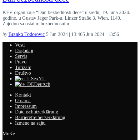
KFV organizuje “Dan bezbednosti dece” u sredu, 19. juna 2024.
godine, u Gustav Jäger Park-u, Linzer Straße 3, Wien, 1140.
Zajedno sa ostalim bezbednosnim...
by
Branko Todorovic
5 Jun 2024 | 13:40
5 Jun 2024 | 13:56
Vesti
Događaji
Servis
Pravo
Turizam
Društvo
exYU
Deutsch
Kontakt
O nama
Impressum
Datenschutzerklärung
Barrierefreiheitserklärung
Izmene na sajtu
Mreže