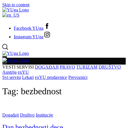
Skip to content
Facebook YUga
Instagram YUga
VESTI
SERVISI
DOGAĐAJI
PRAVO
TURIZAM
DRUŠTVO
Austrija
exYU
Svi servisi
Lekari
exYU prodavnice
Prevoznici
Tag:
bezbednost
Događaji
Društvo
Institucije
Dan bezbednosti dece