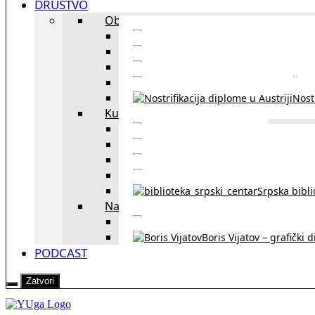
DRUŠTVO
Obrazovanje
Kursevi nemačkog
Portal za u
Studiranje u Beču
Škol
Nostr
Kultura
Likovi i dela
Zapisi iz rasejanj
Zapisi iz zavičaja
Verske zaje
Srpska bibl
Naši u Beču
Jezička škol
Boris Vijatov – grafički 
PODCAST
Zatvori