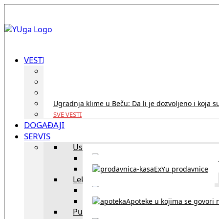
VESTI
ID Austria turneja 2026: Rešite sve bez termina i p
Koridor penzija u Austriji – da li se isplati i ko je 
Zdravstvena zaštita u Austriji za turiste iz Srbije:
Ugradnja klime u Beču: Da li je dozvoljeno i koja s
SVE VESTI
DOGAĐAJI
SERVIS
Uslužni objekti
exYU uslužni objekti u Beču
ExYu prodavnice
Lekari
exYU lekari u Beču
Apoteke u kojima se govori n
Putovanja