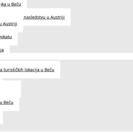
aka u Beču
Zakon o nasledstvu u Austriji
 Austriji
vokatu
ja
 turističkih lokacija u Beču
og šarma
prema
 u Beču