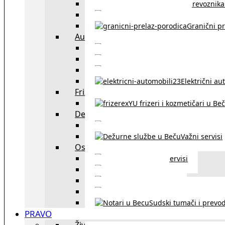
Spisak prevoznika 
Taksi službe u Beču
Granični pr
Auto
exYU automehaničar
Auto kuće, placev
Kupovina aut
Električni au
Frizeri i kozmetičari
exYU frizeri i kozmetičari u Be
Dežurne službe u Beču
Gde kupovati ne
Važni servisi
Ostalo
Ostali servisi
Kultura
exYU sport
exYU advokati u Beč
Sudski tumači i prevod
PRAVO
Život i rad u Austriji