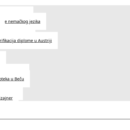
 jezika u Beču
čenje nemačkog jezika
e srpskog jezika
ifikacija diplome u Austriji
a
dnice u Beču
ioteka u Beču
a Vedunia
dizajner