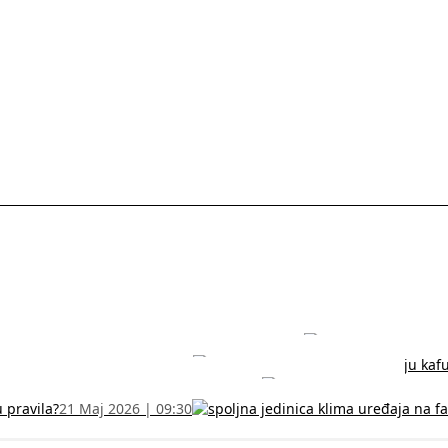
rodužite sertifikat na vreme!
5 Jul 2026 | 14:38
može dobiti
28 Jun 2026 | 09:32
 Vodič za RFZO obrazac
7 Jun 2026 | 10:09
u pravila?
21 Maj 2026 | 09:30