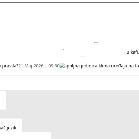
rodužite sertifikat na vreme!
5 Jul 2026 | 14:38
može dobiti
28 Jun 2026 | 09:32
 Vodič za RFZO obrazac
7 Jun 2026 | 10:09
u pravila?
21 Maj 2026 | 09:30
aš jezik