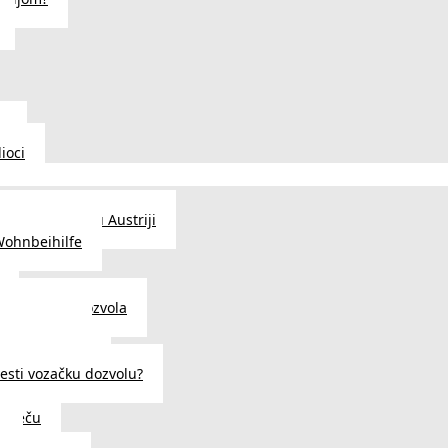
u
ioci
traženje posla u Austriji
Wohnbeihilfe
enje viza i dozvola
 u Austriji
državljanstva?
esti vozačku dozvolu?
u Beču
i