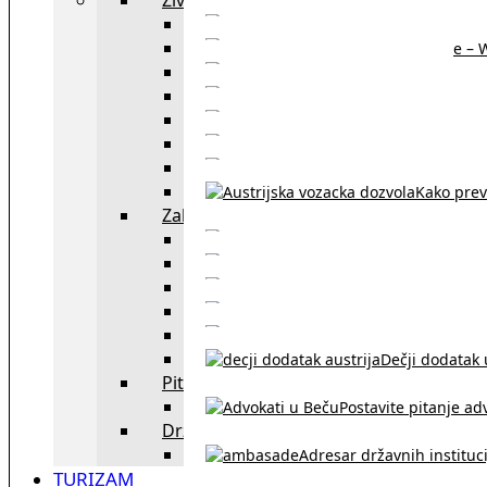
Sajtovi za 
Pomoć za stanovanje – 
Boravišne vize
Boravišne dozvole
Produž
Penziono osiguranje
Kako do austrijskog 
Kako prev
Zakon i pravo u Beču
exYU advokati 
Sudski tumači i prevodioc
Sklapanje br
Razvod braka u Austriji
Dečji dodatak u
Pitajte advokata
Postavite pitanje ad
Državne institucije
Adresar državnih instituci
TURIZAM