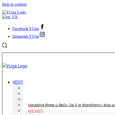
Skip to content
Facebook YUga
Instagram YUga
VESTI
ID Austria turneja 2026: Rešite sve bez termina i p
Koridor penzija u Austriji – da li se isplati i ko je 
Zdravstvena zaštita u Austriji za turiste iz Srbije:
Ugradnja klime u Beču: Da li je dozvoljeno i koja s
SVE VESTI