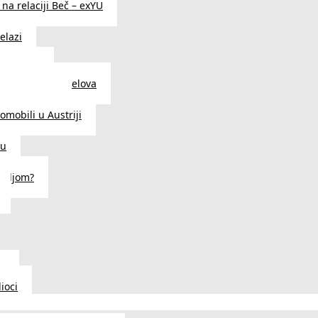
na relaciji Beč – exYU
elazi
i u Beču
i i prodavnice delova
a u Austriji
tomobili u Austriji
ču
deljom?
u
ioci