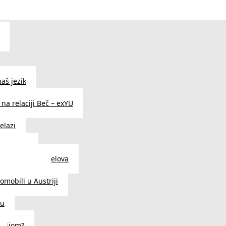
aš jezik
na relaciji Beč – exYU
elazi
i u Beču
i i prodavnice delova
a u Austriji
tomobili u Austriji
ču
deljom?