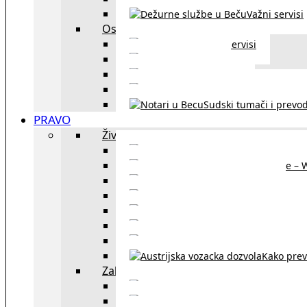
Važni servisi
Ostalo
Ostali servisi
Kultura
exYU sport
exYU advokati u Beč
Sudski tumači i prevod
PRAVO
Život i rad u Austriji
Sajtovi za 
Pomoć za stanovanje – 
Boravišne vize
Boravišne dozvole
Produž
Penziono osiguranje
Kako do austrijskog 
Kako prev
Zakon i pravo u Beču
exYU advokati 
Sudski tumači i prevodioc