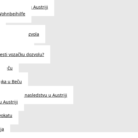
traženje posla u Austriji
Wohnbeihilfe
enje viza i dozvola
 u Austriji
državljanstva?
esti vozačku dozvolu?
u Beču
i
aka u Beču
Zakon o nasledstvu u Austriji
 Austriji
vokatu
ja