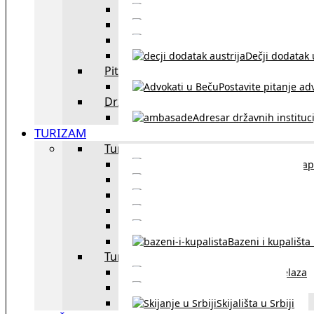
Sklapanje br
Razvod braka u Austriji
Dečji dodatak u
Pitajte advokata
Postavite pitanje ad
Državne institucije
Adresar državnih instituci
TURIZAM
Turizam u Austriji
Mapa
Turizam u Beču
Gradski prevoz u Beču
Inzbruk – grad italijansk
Obavezna zimska o
Bazeni i kupališta
Turizam u regionu
Spisak graničnih prelaza
Putarine u regionu
Skijališta u Srbiji