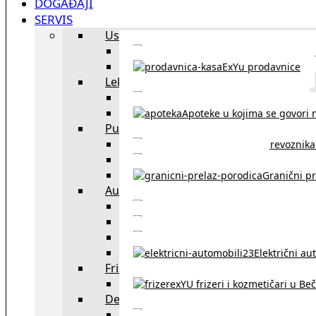
DOGAĐAJI
SERVIS
Uslužni objekti
exYU uslužni objekti u Beču
ExYu prodavnice
Lekari
exYU lekari u Beču
Apoteke u kojima se govori n
Putovanja
Spisak prevoznika 
Taksi službe u Beču
Granični pr
Auto
exYU automehaničar
Auto kuće, placev
Kupovina aut
Električni au
Frizeri i kozmetičari
exYU frizeri i kozmetičari u Be
Dežurne službe u Beču
Gde kupovati ne