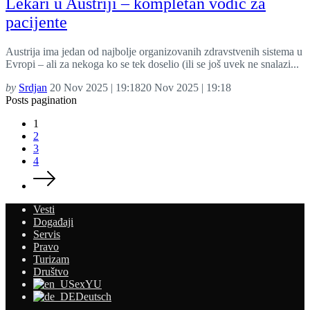
Lekari u Austriji – kompletan vodič za
pacijente
Austrija ima jedan od najbolje organizovanih zdravstvenih sistema u
Evropi – ali za nekoga ko se tek doselio (ili se još uvek ne snalazi...
by
Srdjan
20 Nov 2025 | 19:18
20 Nov 2025 | 19:18
Posts pagination
1
2
3
4
Vesti
Događaji
Servis
Pravo
Turizam
Društvo
exYU
Deutsch