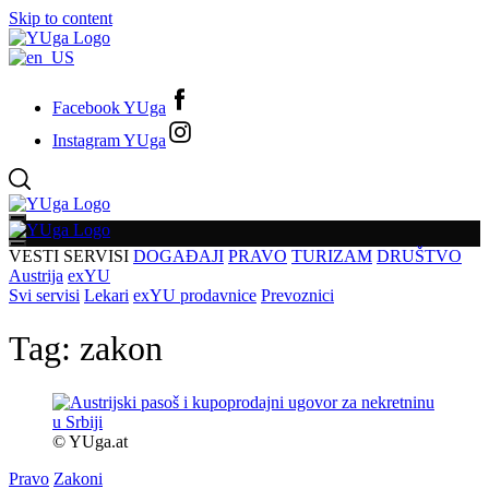
Skip to content
Facebook YUga
Instagram YUga
VESTI
SERVISI
DOGAĐAJI
PRAVO
TURIZAM
DRUŠTVO
Austrija
exYU
Svi servisi
Lekari
exYU prodavnice
Prevoznici
Tag:
zakon
© YUga.at
Pravo
Zakoni