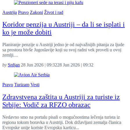
Austrija
Pravo
Zakoni
Život i rad
Koridor penzija u Austriji – da li se isplati i
ko je može dobiti
Planiranje penzije u Austriji jedno je od najvažnijih pitanja za ljude
sa prostora bivše Jugoslavije koji su svoj radni vek proveli u ovoj
zemlji....
by
Srdjan
28 Jun 2026 | 09:32
28 Jun 2026 | 09:32
Pravo
Turizam
Vesti
Zdravstvena zaštita u Austriji za turiste iz
Srbije: Vodič za RFZO obrazac
Nedavno smo na portalu pisali o mogućnostima lečenja turista iz
regiona tokom boravka u Austriji. Dok državljani zemalja članica
Evropske unije koriste Evropsku karticu...