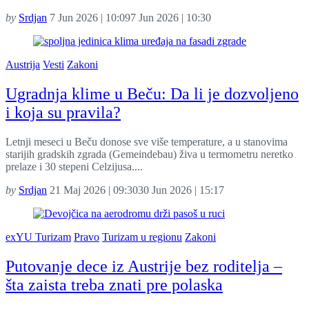
by
Srdjan
7 Jun 2026 | 10:09
7 Jun 2026 | 10:30
Austrija
Vesti
Zakoni
Ugradnja klime u Beču: Da li je dozvoljeno
i koja su pravila?
Letnji meseci u Beču donose sve više temperature, a u stanovima
starijih gradskih zgrada (Gemeindebau) živa u termometru neretko
prelaze i 30 stepeni Celzijusa....
by
Srdjan
21 Maj 2026 | 09:30
30 Jun 2026 | 15:17
exYU Turizam
Pravo
Turizam u regionu
Zakoni
Putovanje dece iz Austrije bez roditelja –
šta zaista treba znati pre polaska