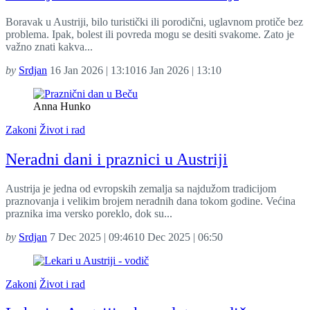
Boravak u Austriji, bilo turistički ili porodični, uglavnom protiče bez
problema. Ipak, bolest ili povreda mogu se desiti svakome. Zato je
važno znati kakva...
by
Srdjan
16 Jan 2026 | 13:10
16 Jan 2026 | 13:10
Anna Hunko
Zakoni
Život i rad
Neradni dani i praznici u Austriji
Austrija je jedna od evropskih zemalja sa najdužom tradicijom
praznovanja i velikim brojem neradnih dana tokom godine. Većina
praznika ima versko poreklo, dok su...
by
Srdjan
7 Dec 2025 | 09:46
10 Dec 2025 | 06:50
Zakoni
Život i rad