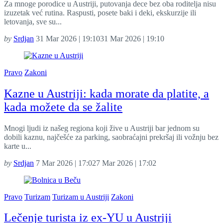
Za mnoge porodice u Austriji, putovanja dece bez oba roditelja nisu
izuzetak već rutina. Raspusti, posete baki i deki, ekskurzije ili
letovanja, sve su...
by
Srdjan
31 Mar 2026 | 19:10
31 Mar 2026 | 19:10
Pravo
Zakoni
Kazne u Austriji: kada morate da platite, a
kada možete da se žalite
Mnogi ljudi iz našeg regiona koji žive u Austriji bar jednom su
dobili kaznu, najčešće za parking, saobraćajni prekršaj ili vožnju bez
karte u...
by
Srdjan
7 Mar 2026 | 17:02
7 Mar 2026 | 17:02
Pravo
Turizam
Turizam u Austriji
Zakoni
Lečenje turista iz ex-YU u Austriji