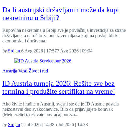
Da li austrijski državljanin može da kupi
nekretninu u Srbiji?
Kupovina nekretnina u Srbiji sve je privlačnija investicija za strane
državljane, a naročito za one iz zemalja sa kojima postoji bliska
ekonomska i društvena...
by
Srdjan
6 Avg 2026 | 17:57
7 Avg 2026 | 09:04
Austrija
Vesti
Život i rad
ID Austria turneja 2026: Rešite sve bez
termina i produžite sertifikat na vreme!
Ako živite i radite u Austriji, svesni ste da je ID Austria postala
neizostavni deo svakodnevice. Bilo da prijavljujete boravak
(Meldezettel), rešavate povraćaj poreza...
by
Srdjan
5 Jul 2026 | 14:38
5 Jul 2026 | 14:38