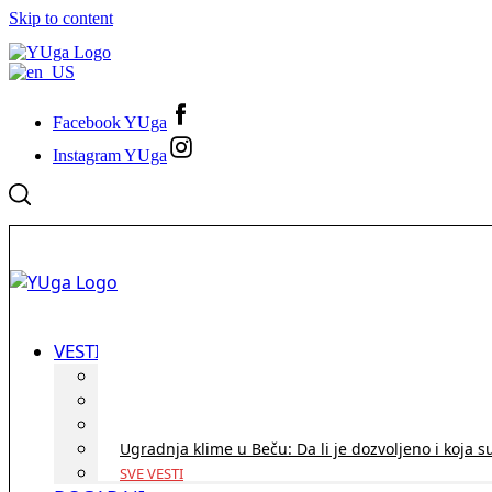
Skip to content
Facebook YUga
Instagram YUga
VESTI
ID Austria turneja 2026: Rešite sve bez termina i p
Koridor penzija u Austriji – da li se isplati i ko je 
Zdravstvena zaštita u Austriji za turiste iz Srbije:
Ugradnja klime u Beču: Da li je dozvoljeno i koja s
SVE VESTI