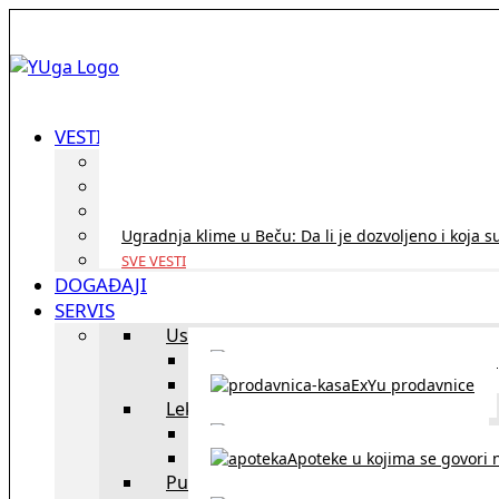
VESTI
ID Austria turneja 2026: Rešite sve bez termina i p
Koridor penzija u Austriji – da li se isplati i ko je 
Zdravstvena zaštita u Austriji za turiste iz Srbije:
Ugradnja klime u Beču: Da li je dozvoljeno i koja s
SVE VESTI
DOGAĐAJI
SERVIS
Uslužni objekti
exYU uslužni objekti u Beču
ExYu prodavnice
Lekari
exYU lekari u Beču
Apoteke u kojima se govori n
Putovanja