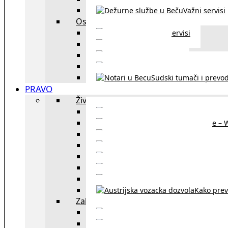
Važni servisi
Ostalo
Ostali servisi
Kultura
exYU sport
exYU advokati u Beč
Sudski tumači i prevod
PRAVO
Život i rad u Austriji
Sajtovi za 
Pomoć za stanovanje – 
Boravišne vize
Boravišne dozvole
Produž
Penziono osiguranje
Kako do austrijskog 
Kako prev
Zakon i pravo u Beču
exYU advokati 
Sudski tumači i prevodioc