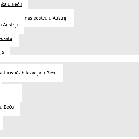
aka u Beču
Zakon o nasledstvu u Austriji
 Austriji
vokatu
ja
 turističkih lokacija u Beču
og šarma
prema
 u Beču