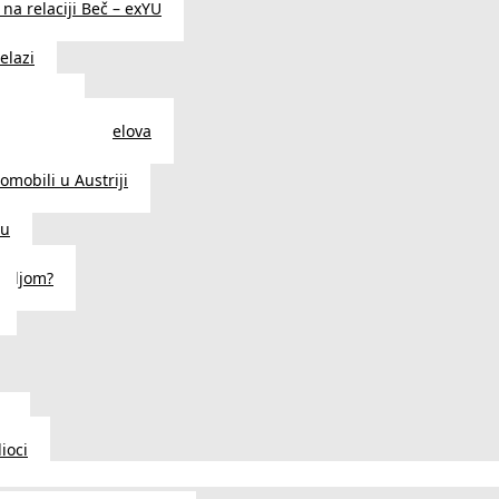
na relaciji Beč – exYU
elazi
i u Beču
i i prodavnice delova
a u Austriji
tomobili u Austriji
ču
deljom?
u
ioci