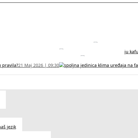
rodužite sertifikat na vreme!
5 Jul 2026 | 14:38
može dobiti
28 Jun 2026 | 09:32
 Vodič za RFZO obrazac
7 Jun 2026 | 10:09
u pravila?
21 Maj 2026 | 09:30
aš jezik