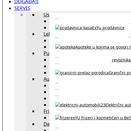
DOGAĐAJI
SERVIS
Uslužni objekti
exYU uslužni objekti u Beču
ExYu prodavnice
Lekari
exYU lekari u Beču
Apoteke u kojima se govori n
Putovanja
Spisak prevoznika 
Taksi službe u Beču
Granični pr
Auto
exYU automehaničar
Auto kuće, placev
Kupovina aut
Električni au
Frizeri i kozmetičari
exYU frizeri i kozmetičari u Be
Dežurne službe u Beču
Gde kupovati ne