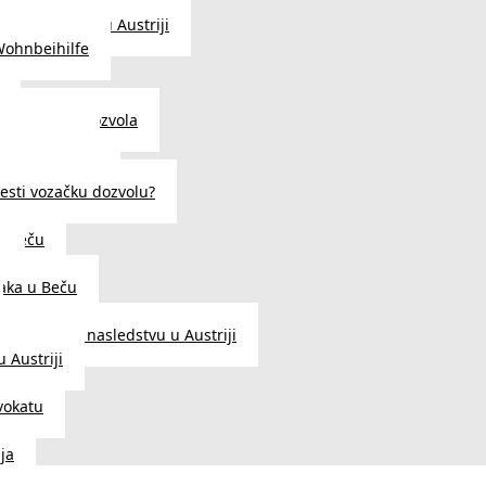
traženje posla u Austriji
Wohnbeihilfe
enje viza i dozvola
 u Austriji
državljanstva?
esti vozačku dozvolu?
u Beču
i
aka u Beču
Zakon o nasledstvu u Austriji
 Austriji
vokatu
ja