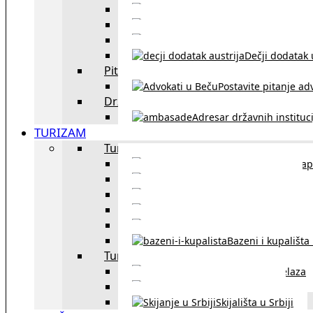
Sklapanje br
Razvod braka u Austriji
Dečji dodatak u
Pitajte advokata
Postavite pitanje ad
Državne institucije
Adresar državnih instituci
TURIZAM
Turizam u Austriji
Mapa
Turizam u Beču
Gradski prevoz u Beču
Inzbruk – grad italijansk
Obavezna zimska o
Bazeni i kupališta
Turizam u regionu
Spisak graničnih prelaza
Putarine u regionu
Skijališta u Srbiji