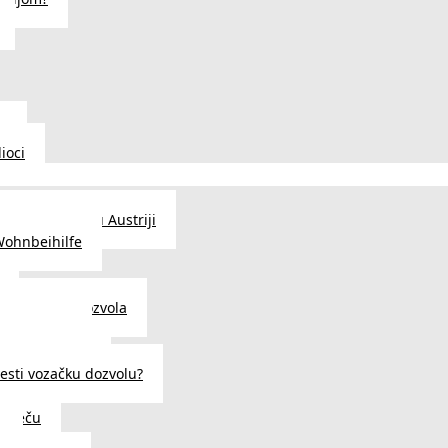
u
ioci
traženje posla u Austriji
Wohnbeihilfe
enje viza i dozvola
 u Austriji
državljanstva?
esti vozačku dozvolu?
u Beču
i