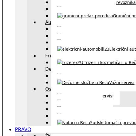
Spisak prevoznika 
Taksi službe u Beču
Granični pr
Auto
exYU automehaničar
Auto kuće, placev
Kupovina aut
Električni au
Frizeri i kozmetičari
exYU frizeri i kozmetičari u Be
Dežurne službe u Beču
Gde kupovati ne
Važni servisi
Ostalo
Ostali servisi
Kultura
exYU sport
exYU advokati u Beč
Sudski tumači i prevod
PRAVO
Život i rad u Austriji