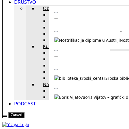
DRUŠTVO
Obrazovanje
Kursevi nemačkog
Portal za u
Studiranje u Beču
Škol
Nostr
Kultura
Likovi i dela
Zapisi iz rasejanj
Zapisi iz zavičaja
Verske zaje
Srpska bibl
Naši u Beču
Jezička škol
Boris Vijatov – grafički 
PODCAST
Zatvori