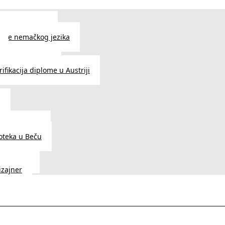
 jezika u Beču
čenje nemačkog jezika
e srpskog jezika
ifikacija diplome u Austriji
a
dnice u Beču
ioteka u Beču
a Vedunia
dizajner