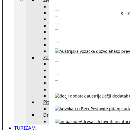
Sajtovi za 
Pomoć za stanovanje – 
Boravišne vize
Boravišne dozvole
Produž
Penziono osiguranje
Kako do austrijskog 
Kako prev
Zakon i pravo u Beču
exYU advokati 
Sudski tumači i prevodioc
Sklapanje br
Razvod braka u Austriji
Dečji dodatak u
Pitajte advokata
Postavite pitanje ad
Državne institucije
Adresar državnih instituci
TURIZAM