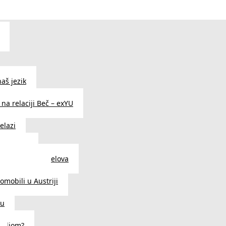
aš jezik
na relaciji Beč – exYU
elazi
i u Beču
i i prodavnice delova
a u Austriji
tomobili u Austriji
ču
deljom?