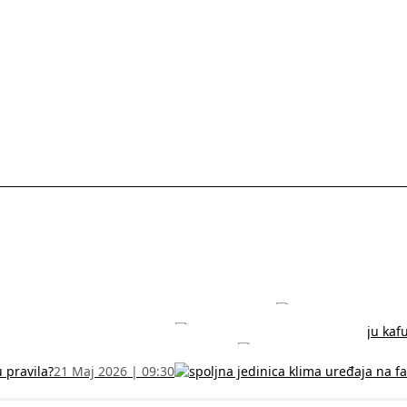
rodužite sertifikat na vreme!
5 Jul 2026 | 14:38
može dobiti
28 Jun 2026 | 09:32
 Vodič za RFZO obrazac
7 Jun 2026 | 10:09
u pravila?
21 Maj 2026 | 09:30