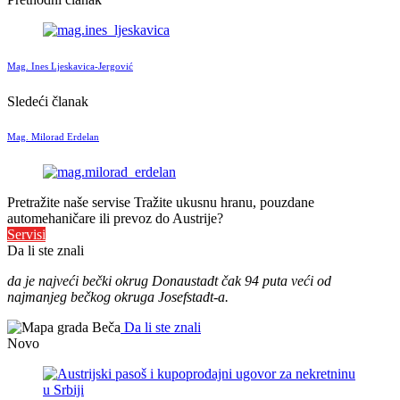
Mag. Ines Ljeskavica-Jergović
Sledeći članak
Mag. Milorad Erdelan
Pretražite naše servise
Tražite ukusnu hranu, pouzdane
automehaničare ili prevoz do Austrije?
Servisi
Da li ste znali
da je najveći bečki okrug Donaustadt čak 94 puta veći od
najmanjeg bečkog okruga Josefstadt-a.
Da li ste znali
Novo