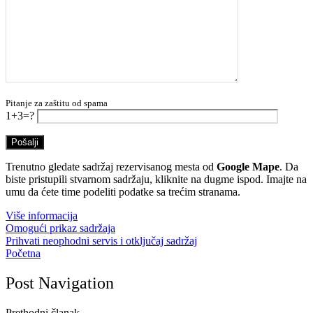
Pitanje za zaštitu od spama
1+3=?
Trenutno gledate sadržaj rezervisanog mesta od
Google Mape
. Da
biste pristupili stvarnom sadržaju, kliknite na dugme ispod. Imajte na
umu da ćete time podeliti podatke sa trećim stranama.
Više informacija
Omogući prikaz sadržaja
Prihvati neophodni servis i otključaj sadržaj
Početna
Post Navigation
Prethodni članak