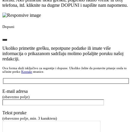
telefona, itd. kliknite na dugme DOPUNI i napišite nam napomenu.
Dopuni
Ukoliko primetite grešku, nepotpune podatke ili imate više
informacija o prikazanom sadržaju molimo pošaljite poruku našoj
redakciji.
Ova forma služi isključivo za sugestije i dopune. Ukoliko želite da postavite pitanje onda to
učinite preko
Kontakt
stranice.
E-mail adresa
(obavezno polje)
Tekst poruke
(obavezno polje, min. 3 karaktera)