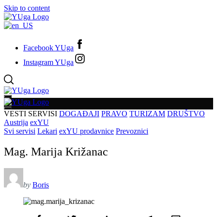
Skip to content
Facebook YUga
Instagram YUga
VESTI
SERVISI
DOGAĐAJI
PRAVO
TURIZAM
DRUŠTVO
Austrija
exYU
Svi servisi
Lekari
exYU prodavnice
Prevoznici
Mag. Marija Križanac
by
Boris