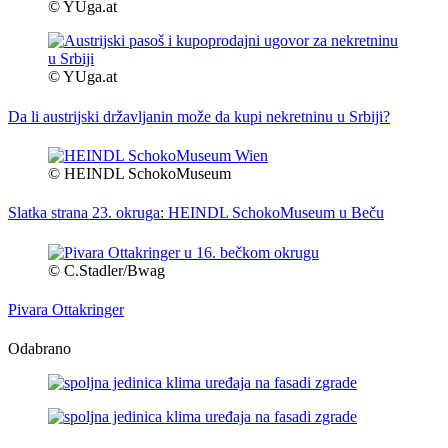
© YUga.at
© YUga.at
Da li austrijski državljanin može da kupi nekretninu u Srbiji?
© HEINDL SchokoMuseum
Slatka strana 23. okruga: HEINDL SchokoMuseum u Beču
© C.Stadler/Bwag
Pivara Ottakringer
Odabrano