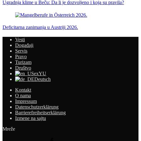
Ugradnja klime u Beču: Da li je dozvoljeno i koja su pravila?
Deficitarna zanimanja u Austriji 2026.
Vesti
Događaji
Servis
Pravo
Turizam
Društvo
exYU
Deutsch
Kontakt
O nama
Impressum
Datenschutzerklärung
Barrierefreiheitserklärung
Izmene na sajtu
Mreže