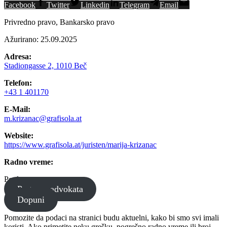
Facebook
Twitter
Linkedin
Telegram
Email
Privredno pravo, Bankarsko pravo
Ažurirano: 25.09.2025
Adresa:
Stadiongasse 2, 1010 Beč
Telefon:
+43 1 401170
E-Mail:
m.krizanac@grafisola.at
Website:
https://www.grafisola.at/juristen/marija-krizanac
Radno vreme:
Po dogovoru
Pretraga advokata
Dopuni
Pomozite da podaci na stranici budu aktuelni, kako bi smo svi imali
koristi. Ako primetite neku grešku, pogrešno radno vreme ili broj