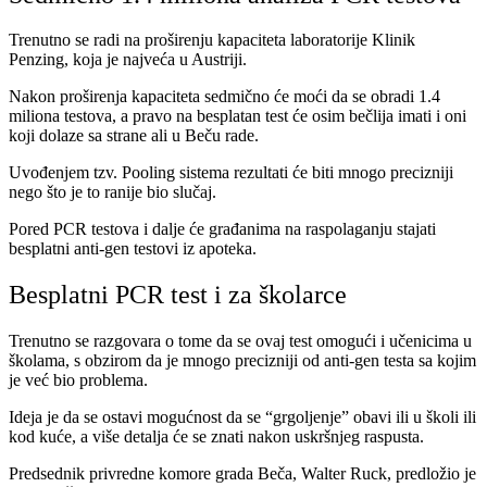
Trenutno se radi na proširenju kapaciteta laboratorije Klinik
Penzing, koja je najveća u Austriji.
Nakon proširenja kapaciteta sedmično će moći da se obradi 1.4
miliona testova, a pravo na besplatan test će osim bečlija imati i oni
koji dolaze sa strane ali u Beču rade.
Uvođenjem tzv. Pooling sistema rezultati će biti mnogo precizniji
nego što je to ranije bio slučaj.
Pored PCR testova i dalje će građanima na raspolaganju stajati
besplatni anti-gen testovi iz apoteka.
Besplatni PCR test i za školarce
Trenutno se razgovara o tome da se ovaj test omogući i učenicima u
školama, s obzirom da je mnogo precizniji od anti-gen testa sa kojim
je već bio problema.
Ideja je da se ostavi mogućnost da se “grgoljenje” obavi ili u školi ili
kod kuće, a više detalja će se znati nakon uskršnjeg raspusta.
Predsednik privredne komore grada Beča, Walter Ruck, predložio je