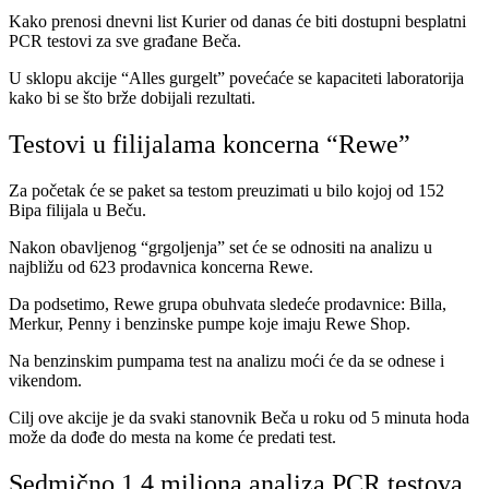
Kako prenosi dnevni list Kurier od danas će biti dostupni besplatni
PCR testovi za sve građane Beča.
U sklopu akcije “Alles gurgelt” povećaće se kapaciteti laboratorija
kako bi se što brže dobijali rezultati.
Testovi u filijalama koncerna “Rewe”
Za početak će se paket sa testom preuzimati u bilo kojoj od 152
Bipa filijala u Beču.
Nakon obavljenog “grgoljenja” set će se odnositi na analizu u
najbližu od 623 prodavnica koncerna Rewe.
Da podsetimo, Rewe grupa obuhvata sledeće prodavnice: Billa,
Merkur, Penny i benzinske pumpe koje imaju Rewe Shop.
Na benzinskim pumpama test na analizu moći će da se odnese i
vikendom.
Cilj ove akcije je da svaki stanovnik Beča u roku od 5 minuta hoda
može da dođe do mesta na kome će predati test.
Sedmično 1.4 miliona analiza PCR testova