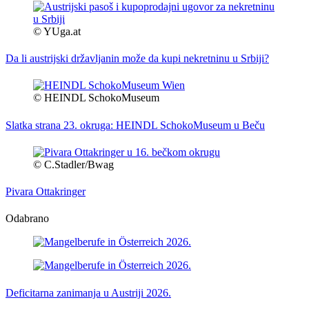
© YUga.at
Da li austrijski državljanin može da kupi nekretninu u Srbiji?
© HEINDL SchokoMuseum
Slatka strana 23. okruga: HEINDL SchokoMuseum u Beču
© C.Stadler/Bwag
Pivara Ottakringer
Odabrano
Deficitarna zanimanja u Austriji 2026.