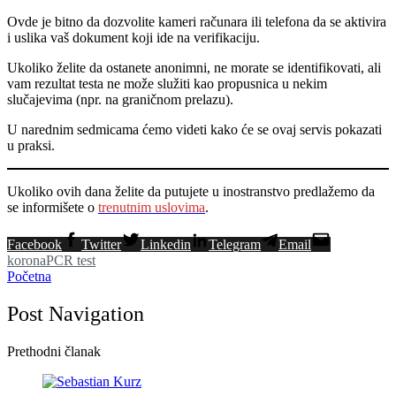
Ovde je bitno da dozvolite kameri računara ili telefona da se aktivira
i uslika vaš dokument koji ide na verifikaciju.
Ukoliko želite da ostanete anonimni, ne morate se identifikovati, ali
vam rezultat testa ne može služiti kao propusnica u nekim
slučajevima (npr. na graničnom prelazu).
U narednim sedmicama ćemo videti kako će se ovaj servis pokazati
u praksi.
Ukoliko ovih dana želite da putujete u inostranstvo predlažemo da
se informišete o
trenutnim uslovima
.
Facebook
Twitter
Linkedin
Telegram
Email
korona
PCR test
Početna
Post Navigation
Prethodni članak