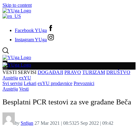
Skip to content
Facebook YUga
Instagram YUga
VESTI
SERVISI
DOGAĐAJI
PRAVO
TURIZAM
DRUŠTVO
Austrija
exYU
Svi servisi
Lekari
exYU prodavnice
Prevoznici
Austrija
Vesti
Besplatni PCR testovi za sve građane Beča
by
Srdjan
27 Mar 2021 | 08:53
25 Sep 2022 | 09:42