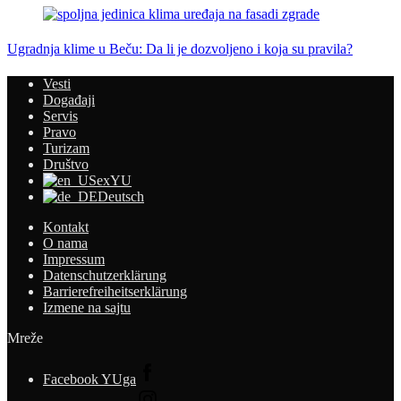
Ugradnja klime u Beču: Da li je dozvoljeno i koja su pravila?
Vesti
Događaji
Servis
Pravo
Turizam
Društvo
exYU
Deutsch
Kontakt
O nama
Impressum
Datenschutzerklärung
Barrierefreiheitserklärung
Izmene na sajtu
Mreže
Facebook YUga