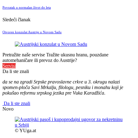
Povratak u normalan život do leta
Sledeći članak
Otvoren konzulat Austrije u Novom Sadu
Pretražite naše servise
Tražite ukusnu hranu, pouzdane
automehaničare ili prevoz do Austrije?
Servisi
Da li ste znali
da se na zgradi Srpske pravoslavne crkve u 3. okrugu nalazi
spomen-ploča Savi Mrkalju, filologu, pesniku i monahu koji je
pokušao reformu srpskog jezika pre Vuka Karadžića
.
Da li ste znali
Novo
© YUga.at