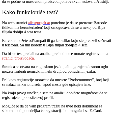
da se počne sa masovnom proizvodnjom ovakvih testova u Austriji.
Kako funkcioniše test?
Na web stranici
allesgurgelt.at
potrebno je da se preuzme Barcode
(klikom na herunterladen) koji omogućava da se u nekoj od Bipa
filijala dobiju 4 seta testa.
Barcode možete odštampati ili ga kao sliku koju ste preuzeli sačuvati
u telefonu. Sa tim kodom u Bipa filijali dobijate 4 seta.
Da bi ste test predali na analizu prethodno se morate registrovati na
stranici proizvođača
.
Stranica se otvara na engleskom jeziku, ali u gornjem desnom uglu
možete izabrati nemački ili neki drugi od ponuđenih jezika.
Prilikom registracije moraćete da unesete “Probenummer”, broj koji
se nalazi na kartonu seta, ispod mesta gde upisujete ime.
Na kraju prvog unošenja seta na analizu dobićete mogućnost da se
registrujete i podesite svoj profil.
Moguće je da će vam program tražiti na uvid neki dokument sa
slikom, a od ponedeljka će registracija biti moguća i sa E-Card.