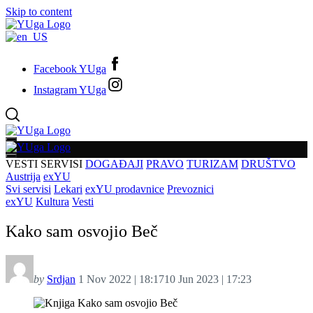
Skip to content
Facebook YUga
Instagram YUga
VESTI
SERVISI
DOGAĐAJI
PRAVO
TURIZAM
DRUŠTVO
Austrija
exYU
Svi servisi
Lekari
exYU prodavnice
Prevoznici
exYU
Kultura
Vesti
Kako sam osvojio Beč
by
Srdjan
1 Nov 2022 | 18:17
10 Jun 2023 | 17:23