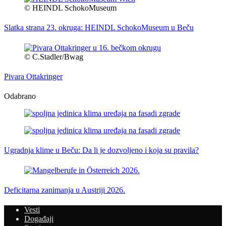
© HEINDL SchokoMuseum
Slatka strana 23. okruga: HEINDL SchokoMuseum u Beču
© C.Stadler/Bwag
Pivara Ottakringer
Odabrano
Ugradnja klime u Beču: Da li je dozvoljeno i koja su pravila?
Deficitarna zanimanja u Austriji 2026.
Vesti
Događaji