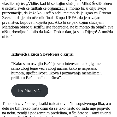
vlastite sujete: „Vidite, kad bi se kojim slučajem Miloš Šestić obreo
u sedištu svetske fudbalske organizacije, morao bi, u cilju svoje
prezentacije, da kaže koju reč o sebi, recimo da je igrao za Crvenu
Zvezdu, da je bio učesnik finala Kupa UEFA, da je osvajao
prvenstva, kupove i koješta još. Ako bi se pak kojim slučajem
Maradona obreo u sedištu iste federacije, ne bi morao da objašnjava
ništa, dovoljno bi bilo da kaže: Dobar dan, ja sam Dijego! A možda
ni to.“
Izdavačka kuća SlovoPress o knjizi
“Kako sam osvojio Beč” je vrlo interesantna knjiga ne
samo zbog teme već i zbog načina kako je napisana,
humora, upečatljivosti likova i poznavanja mentaliteta i
prilika u Beču među „našima”…
Pročitaj više
Time bih završio ovaj kratki traktat o veličini sopstvenoga lika, a o
delu ne bih rekao ništa osim da se tako nešto do sada nije pojavilo
na nebu, zemlji i podzemnim predelima, u šta ćete se i sami uveriti