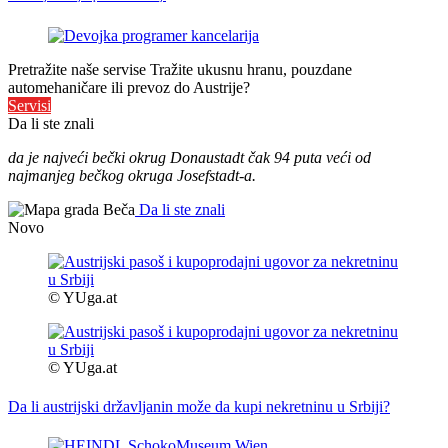
Pretražite naše servise
Tražite ukusnu hranu, pouzdane
automehaničare ili prevoz do Austrije?
Servisi
Da li ste znali
da je najveći bečki okrug Donaustadt čak 94 puta veći od
najmanjeg bečkog okruga Josefstadt-a.
Da li ste znali
Novo
© YUga.at
© YUga.at
Da li austrijski državljanin može da kupi nekretninu u Srbiji?