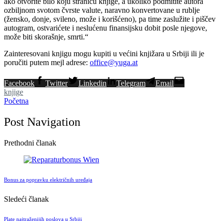
ako otvorite bilo koju stranicu knjige, a ukoliko podmitite autora
ozbiljnom svotom čvrste valute, naravno konvertovane u rublje
(žensko, donje, svileno, može i korišćeno), pa time zaslužite i piščev
autogram, ostvarićete i neslućenu finansijsku dobit posle njegove,
može biti skorašnje, smrti.“
Zainteresovani knjigu mogu kupiti u većini knjižara u Srbiji ili je
poručiti putem mejl adrese:
office@yuga.at
Facebook
Twitter
Linkedin
Telegram
Email
knjige
Početna
Post Navigation
Prethodni članak
Bonus za popravku električnih uređaja
Sledeći članak
Plate najtraženijih poslova u Srbiji