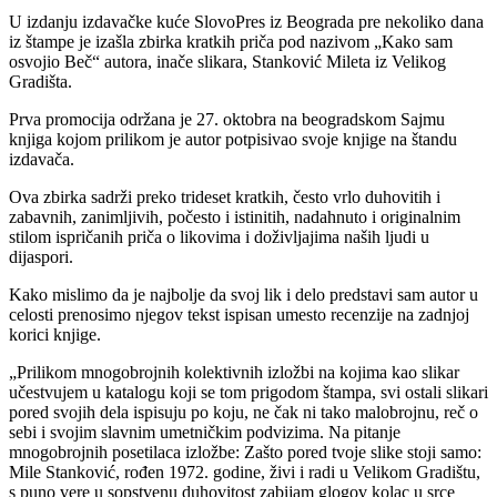
U izdanju izdavačke kuće SlovoPres iz Beograda pre nekoliko dana
iz štampe je izašla zbirka kratkih priča pod nazivom „Kako sam
osvojio Beč“ autora, inače slikara, Stanković Mileta iz Velikog
Gradišta.
Prva promocija održana je 27. oktobra na beogradskom Sajmu
knjiga kojom prilikom je autor potpisivao svoje knjige na štandu
izdavača.
Ova zbirka sadrži preko trideset kratkih, često vrlo duhovitih i
zabavnih, zanimljivih, počesto i istinitih, nadahnuto i originalnim
stilom ispričanih priča o likovima i doživljajima naših ljudi u
dijaspori.
Kako mislimo da je najbolje da svoj lik i delo predstavi sam autor u
celosti prenosimo njegov tekst ispisan umesto recenzije na zadnjoj
korici knjige.
„Prilikom mnogobrojnih kolektivnih izložbi na kojima kao slikar
učestvujem u katalogu koji se tom prigodom štampa, svi ostali slikari
pored svojih dela ispisuju po koju, ne čak ni tako malobrojnu, reč o
sebi i svojim slavnim umetničkim podvizima. Na pitanje
mnogobrojnih posetilaca izložbe: Zašto pored tvoje slike stoji samo:
Mile Stanković, rođen 1972. godine, živi i radi u Velikom Gradištu,
s puno vere u sopstvenu duhovitost zabijam glogov kolac u srce