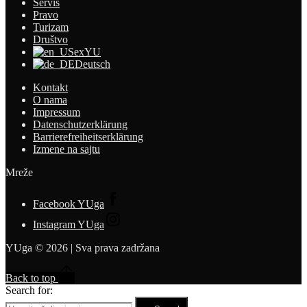
Servis
Pravo
Turizam
Društvo
exYU
Deutsch
Kontakt
O nama
Impressum
Datenschutzerklärung
Barrierefreiheitserklärung
Izmene na sajtu
Mreže
Facebook YUga
Instagram YUga
YUga © 2026 | Sva prava zadržana
Back to top
Search for: