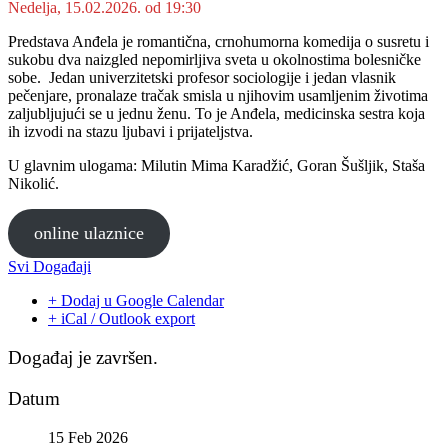
Nedelja, 15.02.2026. od 19:30
Predstava Anđela je romantična, crnohumorna komedija o susretu i
sukobu dva naizgled nepomirljiva sveta u okolnostima bolesničke
sobe. Jedan univerzitetski profesor sociologije i jedan vlasnik
pečenjare, pronalaze tračak smisla u njihovim usamljenim životima
zaljubljujući se u jednu ženu. To je Anđela, medicinska sestra koja
ih izvodi na stazu ljubavi i prijateljstva.
U glavnim ulogama: Milutin Mima Karadžić, Goran Šušljik, Staša
Nikolić.
online ulaznice
Svi Događaji
+ Dodaj u Google Calendar
+ iCal / Outlook export
Događaj je završen.
Datum
15 Feb 2026