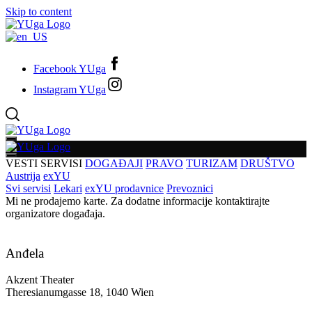
Skip to content
Facebook YUga
Instagram YUga
VESTI
SERVISI
DOGAĐAJI
PRAVO
TURIZAM
DRUŠTVO
Austrija
exYU
Svi servisi
Lekari
exYU prodavnice
Prevoznici
Mi ne prodajemo karte. Za dodatne informacije kontaktirajte
organizatore događaja.
Anđela
Akzent Theater
Theresianumgasse 18, 1040 Wien