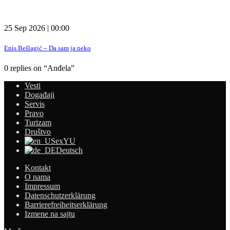
25 Sep 2026 | 00:00
Enis Bešlagić – Da sam ja neko
0 replies on “Anđela”
Vesti
Događaji
Servis
Pravo
Turizam
Društvo
exYU
Deutsch
Kontakt
O nama
Impressum
Datenschutzerklärung
Barrierefreiheitserklärung
Izmene na sajtu