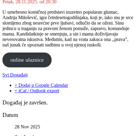
Petak, 28.11.2025. od 20:30
U urnebesno komičnoj predstavi izuzetno popularan glumac,
Andrija Milošević, igra četrdesetogodišnjaka, koji je, iako mu je srce
slomljeno zbog nesrećne prve ljubavi, odlučio da se oženi. Sinu
jedincu u traganju za pravom ženom pomaže, zapravo, komanduje
mama. Kandidatkinje se smenjuju, a sin i mama doživljavaju
neverovatna iskustva. Međutim, kad na vrata zakuca ona ,,prava”,
naš junak će upoznati sudbinu u svoj njenoj raskoši.
online ulaznice
Svi Događaji
+ Dodaj u Google Calendar
+ iCal / Outlook export
Događaj je završen.
Datum
28 Nov 2025