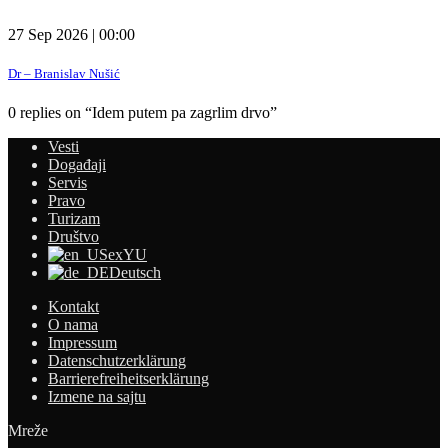
27 Sep 2026 | 00:00
Dr – Branislav Nušić
0 replies on “Idem putem pa zagrlim drvo”
Vesti
Događaji
Servis
Pravo
Turizam
Društvo
exYU
Deutsch
Kontakt
O nama
Impressum
Datenschutzerklärung
Barrierefreiheitserklärung
Izmene na sajtu
Mreže