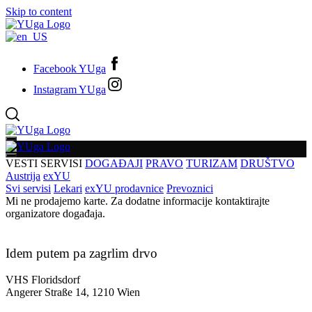
Skip to content
Facebook YUga
Instagram YUga
VESTI
SERVISI
DOGAĐAJI
PRAVO
TURIZAM
DRUŠTVO
Austrija
exYU
Svi servisi
Lekari
exYU prodavnice
Prevoznici
Mi ne prodajemo karte. Za dodatne informacije kontaktirajte
organizatore događaja.
Idem putem pa zagrlim drvo
VHS Floridsdorf
Angerer Straße 14, 1210 Wien