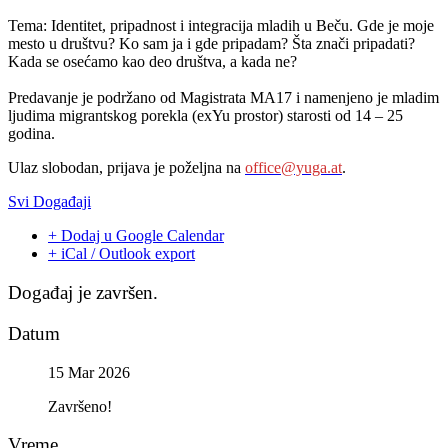
Tema: Identitet, pripadnost i integracija mladih u Beču. Gde je moje
mesto u društvu? Ko sam ja i gde pripadam? Šta znači pripadati?
Kada se osećamo kao deo društva, a kada ne?
Predavanje je podržano od Magistrata MA17 i namenjeno je mladim
ljudima migrantskog porekla (exYu prostor) starosti od 14 – 25
godina.
Ulaz slobodan, prijava je poželjna na
office@yuga.at
.
Svi Događaji
+ Dodaj u Google Calendar
+ iCal / Outlook export
Događaj je završen.
Datum
15 Mar 2026
Završeno!
Vreme