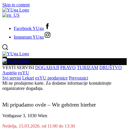
Skip to content
Facebook YUga
Instagram YUga
VESTI
SERVISI
DOGAĐAJI
PRAVO
TURIZAM
DRUŠTVO
Austrija
exYU
Svi servisi
Lekari
exYU prodavnice
Prevoznici
Mi ne prodajemo karte. Za dodatne informacije kontaktirajte
organizatore događaja.
Mi pripadamo ovde – Wir gehören hierher
Veithgasse 3, 1030 Wien
Nedelja, 15.03.2026. od 11:00 do 13:30