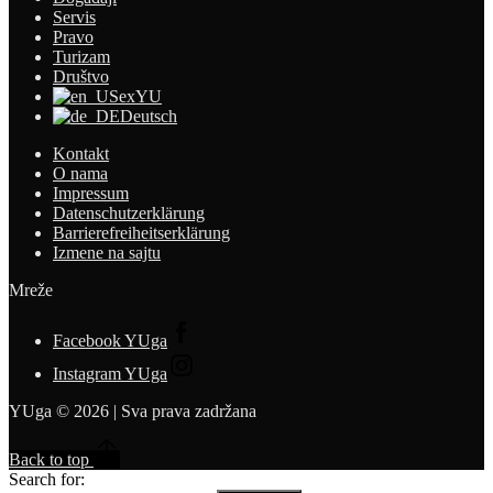
Servis
Pravo
Turizam
Društvo
exYU
Deutsch
Kontakt
O nama
Impressum
Datenschutzerklärung
Barrierefreiheitserklärung
Izmene na sajtu
Mreže
Facebook YUga
Instagram YUga
YUga © 2026 | Sva prava zadržana
Back to top
Search for: